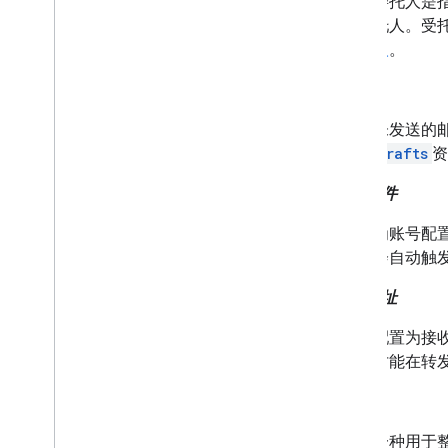
委托人是指
发件人资源
托人。受
适用于 Gmail 的 AMP
人
。
群发邮件发件人指南
向 CSS 发送电子邮件
草稿
电子邮件标记
未发送的
电子邮件促销
drafts
资
电子邮件回应
过滤条件
Android 内容提供程序
概览
为账号配
下载示例应用
会自动触
Content provider 基础知识
转发地址
扩展和自动化
配置为接
插件
才能在转
Apps Script
标签
一种用于