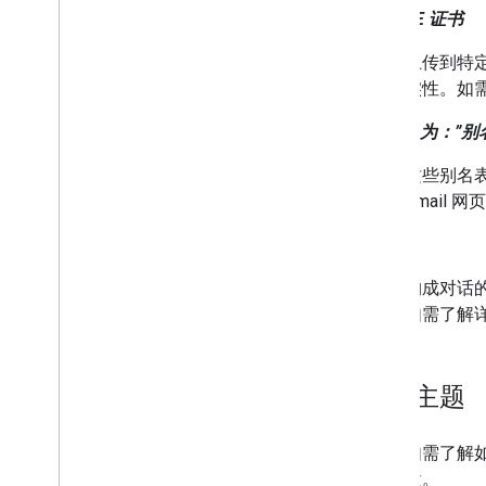
S/MIME 证书
上传到特
实性。如
“发件人为：”别
这些别名
Gmail
会话
构成对话
如需了解
相关主题
如需了解如何
发
。