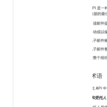
撰写并发送邮件
管理邮箱
Gmail API 
管理设置
Gmail 数据
技巧和最佳实践
只读邮件
排查问题
从 Email Settings API 迁移
自动或以
电子邮件
Gmail 的 IMAP
概览
电子邮件
XOAUTH2 机制
在整个组
库和示例
IMAP 扩展
常用术语
Postmaster Tools API
概览
快速入门
以下是此 API
如何…
委托人和受托人
排查问题