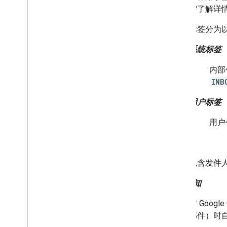
需了解详
标签分为
系统标签
内部
INB
用户标签
用户
邮件
包含发件
推送通知
与 Goog
邮件）时自