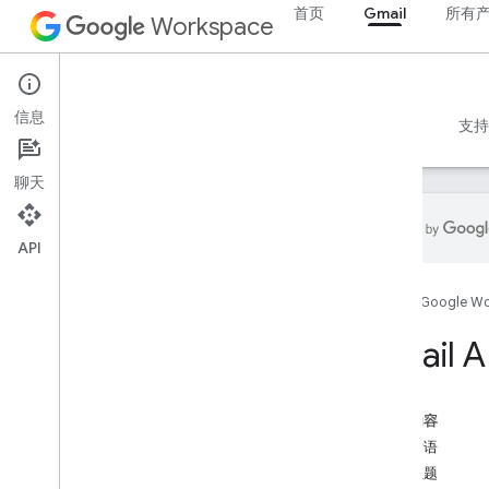
首页
Gmail
所有
Workspace
Gmail
信息
概览
指南
参考文档
MCP 服务器
示例
支持
聊天
API
开始使用
首页
Google W
Gmail API 概览
开始使用 Google Workspace
Gmail 
配置 OAuth 权限请求
Gmail API
本页内容
身份验证和授权
常用术语
快速入门
相关主题