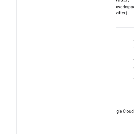
博客
X (Twitter)
阅读 Google Workspace 开发
在 X 上关注 @workspac
者博客
(Twitter)
面向开发者的 Google Workspace
平台概览
开发者产品
版本说明
开发者支持
服务条款
Android
Chrome
Firebase
Google Cloud