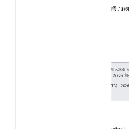
如需了解如
如未另行说明，那么本页
站政策
。Java 是 Orac
最后更新时间 (UTC)：2026-