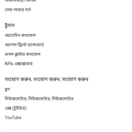
বিকাশকারী সমর্থন
সেবা পাবার শর্ত
টুলস
অ্যাডমিন কনসোল
অ্যাপস স্ক্রিপ্ট ড্যাশবোর্ড
গুগল ক্লাউড কনসোল
APIs এক্সপ্লোরার
সংযোগ করুন, সংযোগ করুন, সংযোগ করুন
ব্লগ
নিউজলেটার, নিউজলেটার, নিউজলেটার
এক্স (টুইটার)
YouTube