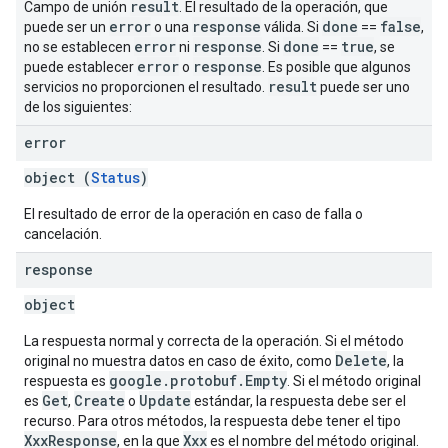
result
Campo de unión
. El resultado de la operación, que
error
response
done
false
puede ser un
o una
válida. Si
==
,
error
response
done
true
no se establecen
ni
. Si
==
, se
error
response
puede establecer
o
. Es posible que algunos
result
servicios no proporcionen el resultado.
puede ser uno
de los siguientes:
error
object (
Status
)
El resultado de error de la operación en caso de falla o
cancelación.
response
object
La respuesta normal y correcta de la operación. Si el método
Delete
original no muestra datos en caso de éxito, como
, la
google.protobuf.Empty
respuesta es
. Si el método original
Get
Create
Update
es
,
o
estándar, la respuesta debe ser el
recurso. Para otros métodos, la respuesta debe tener el tipo
XxxResponse
Xxx
, en la que
es el nombre del método original.