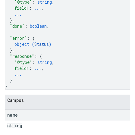
"@type"
: 
string
,
field1
: 
...
,
...
}
,
"done"
: 
boolean
,
"error"
: 
{
object (
Status
)
}
,
"response"
: 
{
"@type"
: 
string
,
field1
: 
...
,
...
}
}
Campos
name
string