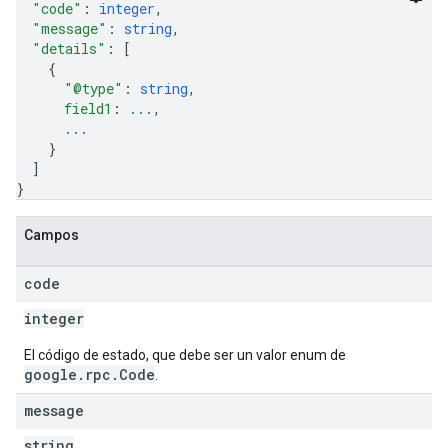
"code"
: 
integer
,
"message"
: 
string
,
"details"
: 
[
{
"@type"
: 
string
,
field1
: 
...
,
...
}
]
}
Campos
code
integer
El código de estado, que debe ser un valor enum de
google.rpc.Code
.
message
string