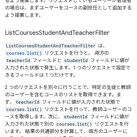
るよう提案します。リクエストしているユーザーが管理者
の場合は、まずユーザーをコースの副担任として追加する
よう提案します。
List
Courses
Student
And
Teacher
Filter
ListCoursesStudentAndTeacherFilter
は、
courses.list()
リクエストを行うと、
両方
の
teacherId
フィールドと
studentId
フィールドに値が
入力された状態で発生します。1 つのリクエストで設定で
きるフィールドは 1 つだけです。
2 つのリクエストを別々に行うことで、特定の生徒と教師
のユーザーを含むコースのリストを取得できます。ま
ず、
teacherId
フィールドに値が入力された状態で
courses.list()
リクエストを行って、教師ユーザーのコ
ースを取得します。次に、
studentId
フィールドに値が
入力された状態で別の
courses.list()
リクエストを行
います。 結果の共通部分を計算して、両方のユーザーに