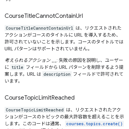
Course
Title
Cannot
Contain
Url
CourseTitleCannotContainUrl
は、リクエストされた
アクションがコースのタイトルに URL を導入するため、
許可されていないことを示します。コースのタイトルでは
URL パターンはサポートされていません。
考えられるアクション
__: 失敗の原因を説明し、ユーザー
に
title
フィールドから URL パターンを削除するよう提
案します。URL は
description
フィールドで許可されて
います。
Course
Topic
Limit
Reached
CourseTopicLimitReached
は、リクエストされたアク
ションがコースのトピックの最大許容数を超えることを示
します。このコードは通常、
courses.topics.create()