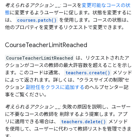
考えられるアクション
__: コースを
変更可能なコースの状
態
に変更するようユーザーに促します。状態を変更するに
は、
courses.patch()
を使用します。コースの状態は、
他のプロパティを変更するリクエストで変更できます。
Course
Teacher
Limit
Reached
CourseTeacherLimitReached
は、リクエストされたア
クションがコースの教師の最大許容数を超えることを示し
ます。このコードは通常、
teachers.create()
メソッド
によって返されます。詳しくは、"クラスサイズの制限"セ
クション
副担任をクラスに追加する
のヘルプセンター記
事をご覧ください。
考えられるアクション
__: 失敗の原因を説明し、ユーザー
に不要なコースの教師を 削除するよう提案します。アプ
リに適用できる場合は、
teachers.delete()
メソッド
を使用して、ユーザーに代わって教師リストを管理できま
す。