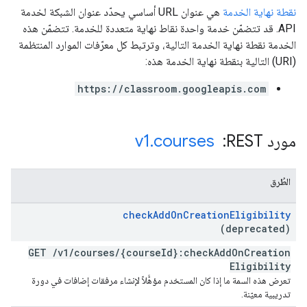
نقطة نهاية الخدمة
هي عنوان URL أساسي يحدّد عنوان الشبكة لخدمة
API. قد تتضمّن خدمة واحدة نقاط نهاية متعددة للخدمة. تتضمّن هذه
الخدمة نقطة نهاية الخدمة التالية، وترتبط كل معرّفات الموارد المنتظمة
(URI) التالية بنقطة نهاية الخدمة هذه:
https://classroom.googleapis.com
مورد REST: ‏
courses
.
v1
الطُرق
check
Add
On
Creation
Eligibility
(deprecated)
GET
/
v1
/
courses
/
{course
Id}:check
Add
On
Creation
Eligibility
تعرض هذه السمة ما إذا كان المستخدم مؤهَّلاً لإنشاء مرفقات إضافات في دورة
تدريبية معيّنة.