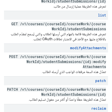
Work
Id}
/
student
Submissions
/
{id}
تعرض هذه الطريقة عملية إرسال من طالب.
list
GET
/
v1
/
courses
/
{course
Id}
/
course
Work
/
{course
Work
Id}
/
student
Submissions
تعرض هذه الطريقة قائمة بالمهام التي أرسلها الطلاب والتي يُسمح لمقدّم الطلب
بالاطّلاع عليها، مع الأخذ في الاعتبار نطاقات OAuth للطلب.
modify
Attachments
POST
/
v1
/
courses
/
{course
Id}
/
course
Work
/
{course
Work
Id}
/
student
Submissions
/
{id}:modify
Attachments
تعدّل هذه السمة مرفقات الواجب الذي أرسله الطالب.
patch
PATCH
/
v1
/
courses
/
{course
Id}
/
course
Work
/
{course
Work
Id}
/
student
Submissions
/
{id}
تعدّل هذه الطريقة حقلًا واحدًا أو أكثر من حقول تسليم الطالب.
reclaim