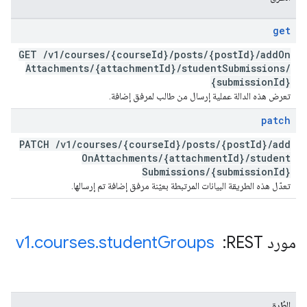
get
GET
/
v1
/
courses
/
{course
Id}
/
posts
/
{post
Id}
/
add
On
Attachments
/
{attachment
Id}
/
student
Submissions
/
{submission
Id}
تعرض هذه الدالة عملية إرسال من طالب لمرفق إضافة.
patch
PATCH
/
v1
/
courses
/
{course
Id}
/
posts
/
{post
Id}
/
add
On
Attachments
/
{attachment
Id}
/
student
Submissions
/
{submission
Id}
تعدّل هذه الطريقة البيانات المرتبطة بعيّنة مرفق إضافة تم إرسالها.
مورد REST: ‏
Groups
student
.
courses
.
v1
الطُرق