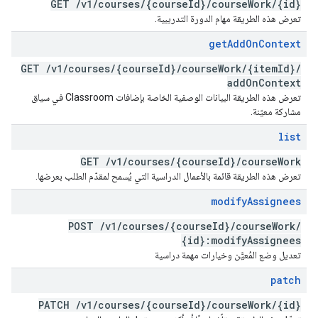
GET
/
v1
/
courses
/
{course
Id}
/
course
Work
/
{id}
تعرض هذه الطريقة مهام الدورة التدريبية.
get
Add
On
Context
GET
/
v1
/
courses
/
{course
Id}
/
course
Work
/
{item
Id}
/
add
On
Context
تعرض هذه الطريقة البيانات الوصفية الخاصة بإضافات Classroom في سياق
مشاركة معيّنة.
list
GET
/
v1
/
courses
/
{course
Id}
/
course
Work
تعرض هذه الطريقة قائمة بالأعمال الدراسية التي يُسمح لمقدّم الطلب بعرضها.
modify
Assignees
POST
/
v1
/
courses
/
{course
Id}
/
course
Work
/
{id}:modify
Assignees
تعديل وضع المُعيَّن وخيارات مهمة دراسية
patch
PATCH
/
v1
/
courses
/
{course
Id}
/
course
Work
/
{id}