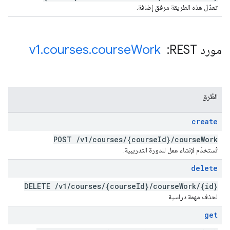
تعدّل هذه الطريقة مرفق إضافة.
مورد REST: ‏
Work
course
.
courses
.
v1
الطُرق
create
POST
/
v1
/
courses
/
{course
Id}
/
course
Work
تُستخدَم لإنشاء عمل للدورة التدريبية.
delete
DELETE
/
v1
/
courses
/
{course
Id}
/
course
Work
/
{id}
لحذف مهمة دراسية
get