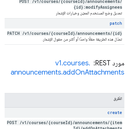
POST
/
v1
/
courses
/
{course
Id}
/
announcements
/
{id}:modify
Assignees
تعديل وضع المستخدم المعيّن وخيارات الإشعار
patch
PATCH
/
v1
/
courses
/
{course
Id}
/
announcements
/
{id}
تعدّل هذه الطريقة حقلًا واحدًا أو أكثر من حقول الإشعار.
مورد REST: ‏
.
courses
.
v1
announcements
.
add
On
Attachments
الطُرق
create
POST
/
v1
/
courses
/
{course
Id}
/
announcements
/
{item
Id}
/
add
On
Attachments