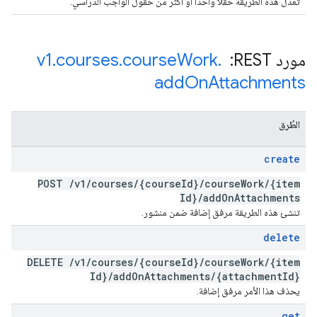
تعدّل هذه الطريقة حقلًا واحدًا أو أكثر من حقول الواجب الدراسي.
مورد REST: ‏
.
Work
course
.
courses
.
v1
add
On
Attachments
الطُرق
create
POST
/
v1
/
courses
/
{course
Id}
/
course
Work
/
{item
Id}
/
add
On
Attachments
تنشئ هذه الطريقة مرفق إضافة ضمن منشور.
delete
DELETE
/
v1
/
courses
/
{course
Id}
/
course
Work
/
{item
Id}
/
add
On
Attachments
/
{attachment
Id}
يحذف هذا الأمر مرفق إضافة.
get