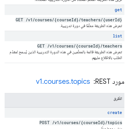
get
GET
/
v1
/
courses
/
{course
Id}
/
teachers
/
{user
Id}
تعرض هذه الطريقة معلّمًا في دورة تدريبية.
list
GET
/
v1
/
courses
/
{course
Id}
/
teachers
تعرض هذه الطريقة قائمة بالمعلّمين في هذه الدورة التدريبية الذين يُسمح لمقدّم
الطلب بالاطّلاع عليهم.
مورد REST: ‏
topics
.
courses
.
v1
الطُرق
create
POST
/
v1
/
courses
/
{course
Id}
/
topics
ينشئ موضوعًا.