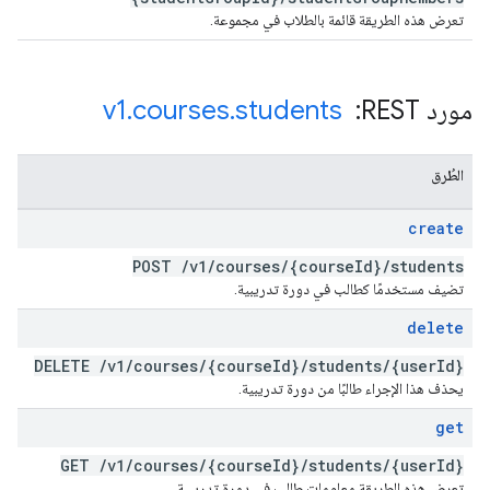
تعرض هذه الطريقة قائمة بالطلاب في مجموعة.
مورد REST: ‏
students
.
courses
.
v1
الطُرق
create
POST
/
v1
/
courses
/
{course
Id}
/
students
تضيف مستخدمًا كطالب في دورة تدريبية.
delete
DELETE
/
v1
/
courses
/
{course
Id}
/
students
/
{user
Id}
يحذف هذا الإجراء طالبًا من دورة تدريبية.
get
GET
/
v1
/
courses
/
{course
Id}
/
students
/
{user
Id}
تعرض هذه الطريقة معلومات طالب في دورة تدريبية.