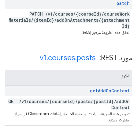
patch
PATCH
/
v1
/
courses
/
{course
Id}
/
course
Work
Materials
/
{item
Id}
/
add
On
Attachments
/
{attachment
Id}
تعدّل هذه الطريقة مرفق إضافة.
مورد REST: ‏
posts
.
courses
.
v1
الطُرق
get
Add
On
Context
GET
/
v1
/
courses
/
{course
Id}
/
posts
/
{post
Id}
/
add
On
Context
تعرض هذه الطريقة البيانات الوصفية الخاصة بإضافات Classroom في سياق
مشاركة معيّنة.