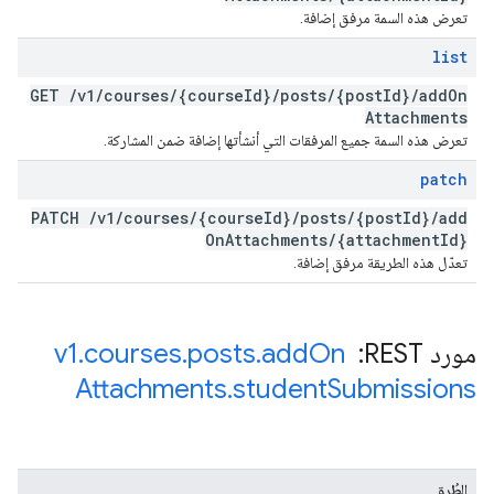
تعرض هذه السمة مرفق إضافة.
list
GET
/
v1
/
courses
/
{course
Id}
/
posts
/
{post
Id}
/
add
On
Attachments
تعرض هذه السمة جميع المرفقات التي أنشأتها إضافة ضمن المشاركة.
patch
PATCH
/
v1
/
courses
/
{course
Id}
/
posts
/
{post
Id}
/
add
On
Attachments
/
{attachment
Id}
تعدّل هذه الطريقة مرفق إضافة.
مورد REST: ‏
On
add
.
posts
.
courses
.
v1
Attachments
.
student
Submissions
الطُرق