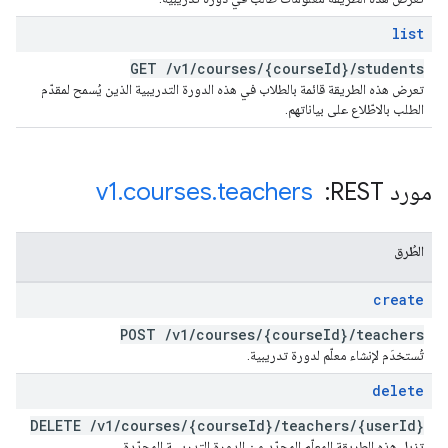
list
GET
/
v1
/
courses
/
{course
Id}
/
students
تعرض هذه الطريقة قائمة بالطلاب في هذه الدورة التدريبية الذين يُسمح لمقدّم
الطلب بالاطّلاع على بياناتهم.
مورد REST: ‏
teachers
.
courses
.
v1
الطُرق
create
POST
/
v1
/
courses
/
{course
Id}
/
teachers
تُستخدَم لإنشاء معلّم لدورة تدريبية.
delete
DELETE
/
v1
/
courses
/
{course
Id}
/
teachers
/
{user
Id}
تزيل هذه الطريقة المعلّم المحدّد من الدورة التدريبية المحدّدة.