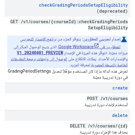
check
Grading
Periods
Setup
Eligibility
(deprecated)
GET
/
v1
/
courses
/
{course
Id}:check
Grading
Periods
Setup
Eligibility
إصدار تجريبي للمطوّرين:
يتوفّر كجزء من
برنامج الإصدار التجريبي
للمطوّرين في Google Workspace
، الذي يتيح الوصول المبكر إلى
V1_20240401_PREVIEW
ميزات معيّنة. تتوفّر هذه الميزة في الإصدار
والإصدارات الأحدث. يمكنك الاطّلاع على
الوصول إلى واجهات برمجة التطبيقات
الخاصة بالنسخة الحصرية
لمعرفة المزيد.
تعرض هذه الدالة ما إذا كان المستخدم مؤهَّلاً لتعديل GradingPeriodSettings
في دورة تدريبية معيّنة.
create
POST
/
v1
/
courses
تُستخدَم لإنشاء دورة تدريبية.
delete
DELETE
/
v1
/
courses
/
{id}
يحذف هذا الإجراء دورة تدريبية.