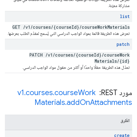
مشاركة معيّنة.
list
GET
/
v1
/
courses
/
{course
Id}
/
course
Work
Materials
تعرض هذه الطريقة قائمة بمواد الواجب الدراسي التي يُسمح لمقدّم الطلب بعرضها.
patch
PATCH
/
v1
/
courses
/
{course
Id}
/
course
Work
Materials
/
{id}
تعدّل هذه الطريقة حقلًا واحدًا أو أكثر من حقول مواد الواجب الدراسي.
مورد REST: ‏
Work
course
.
courses
.
v1
Materials
.
add
On
Attachments
الطُرق
create