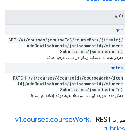
الطُرق
get
GET
/
v1
/
courses
/
{course
Id}
/
course
Work
/
{item
Id}
/
add
On
Attachments
/
{attachment
Id}
/
student
Submissions
/
{submission
Id}
تعرض هذه الدالة عملية إرسال من طالب لمرفق إضافة.
patch
PATCH
/
v1
/
courses
/
{course
Id}
/
course
Work
/
{item
Id}
/
add
On
Attachments
/
{attachment
Id}
/
student
Submissions
/
{submission
Id}
تعدّل هذه الطريقة البيانات المرتبطة بعيّنة مرفق إضافة تم إرسالها.
مورد REST: ‏
.
Work
course
.
courses
.
v1
rubrics