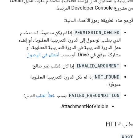
التدريبية والمحتوى الذي يرسله الطلاب باستخدام معرّف عميل OAuth
من مشروع Developer Console المرتبط.
تُرجع هذه الطريقة رموز الأخطاء التالية:
PERMISSION_DENIED
إذا لم يكن مسموحًا للمستخدم
الذي يطلب الوصول إلى الدورة التدريبية المطلوبة، أو إنشاء
عمل الدورة التدريبية في الدورة التدريبية المطلوبة، أو
مشاركة مرفق في Drive، أو بسبب
أخطاء في الوصول
.
INVALID_ARGUMENT
إذا كان الطلب غير صالح
NOT_FOUND
إذا لم تكن الدورة التدريبية المطلوبة
متوفّرة.
FAILED_PRECONDITION
بسبب
خطأ الطلب
التالي:
AttachmentNotVisible
طلب HTTP
POST