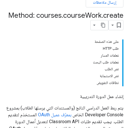
إرسال ملاحظات
course.courseW
Method: courses
.
course
Work
.
create
على هذه الصفحة
طلب HTTP
مَعلمات المسار
مَعلمات طلب البحث
co
نص الطلب
نص الاستجابة
نطاقات التفويض
إنشاء عمل الدورة التدريبية
يتم ربط العمل الدراسي الناتج (والمستندات التي يرسلها الطلاب) بمشروع
Developer Console الخاص
بمعرّف عميل OAuth
المستخدَم لتقديم
الطلب. يجب تقديم طلبات Classroom API لتعديل أعمال الدورة