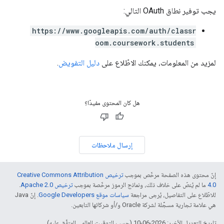
يجب توفير نطاق OAuth التالي:
https://www.googleapis.com/auth/classr
oom.coursework.students
لمزيد من المعلومات، يمكنك الاطّلاع على
دليل التفويض
.
هل كان المحتوى مفيدًا؟
إرسال ملاحظات
إنّ محتوى هذه الصفحة مرخّص بموجب
ترخيص Creative Commons Attribution
4.0‏
ما لم يُنصّ على خلاف ذلك، ونماذج الرموز مرخّصة بموجب
ترخيص Apache 2.0‏
.
للاطّلاع على التفاصيل، يُرجى مراجعة
سياسات موقع Google Developers‏
. إنّ Java
هي علامة تجارية مسجَّلة لشركة Oracle و/أو شركائها التابعين.
تاريخ التعديل الأخير: 2026-06-10 (حسب التوقيت العالمي المتفَّق عليه)