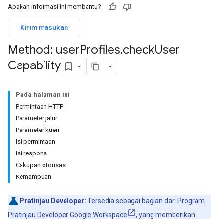
Apakah informasi ini membantu?
ers
Kirim masukan
Method: user
Profiles
.
check
User
Capability
Pada halaman ini
Permintaan HTTP
Parameter jalur
Parameter kueri
Isi permintaan
Isi respons
Cakupan otorisasi
Kemampuan
Pratinjau Developer:
Tersedia sebagai bagian dari
Program
Pratinjau Developer Google Workspace
, yang memberikan