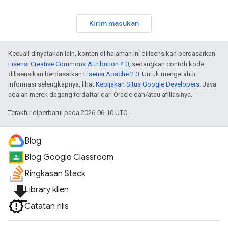
Kirim masukan
Kecuali dinyatakan lain, konten di halaman ini dilisensikan berdasarkan
Lisensi Creative Commons Attribution 4.0
, sedangkan contoh kode
dilisensikan berdasarkan
Lisensi Apache 2.0
. Untuk mengetahui
informasi selengkapnya, lihat
Kebijakan Situs Google Developers
. Java
adalah merek dagang terdaftar dari Oracle dan/atau afiliasinya.
Terakhir diperbarui pada 2026-06-10 UTC.
Blog
Blog Google Classroom
Ringkasan Stack
file_download
Library klien
Catatan rilis