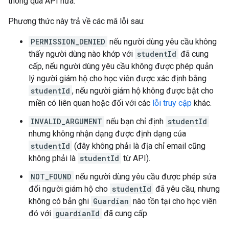
thông qua API nữa.
Phương thức này trả về các mã lỗi sau:
PERMISSION_DENIED
nếu người dùng yêu cầu không
thấy người dùng nào khớp với
studentId
đã cung
cấp, nếu người dùng yêu cầu không được phép quản
lý người giám hộ cho học viên được xác định bằng
studentId
, nếu người giám hộ không được bật cho
miền có liên quan hoặc đối với các
lỗi truy cập
khác.
INVALID_ARGUMENT
nếu bạn chỉ định
studentId
nhưng không nhận dạng được định dạng của
studentId
(đây không phải là địa chỉ email cũng
không phải là
studentId
từ API).
NOT_FOUND
nếu người dùng yêu cầu được phép sửa
đổi người giám hộ cho
studentId
đã yêu cầu, nhưng
không có bản ghi
Guardian
nào tồn tại cho học viên
đó với
guardianId
đã cung cấp.