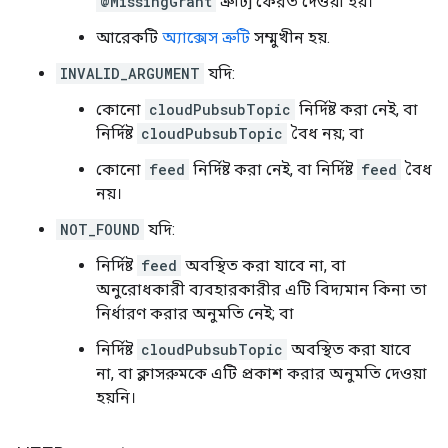
@MissingGrant
ত্রুটি] ফেরত দেওয়া হয়।
আরেকটি
অ্যাক্সেস ত্রুটি
সম্মুখীন হয়.
INVALID_ARGUMENT
যদি:
কোনো
cloudPubsubTopic
নির্দিষ্ট করা নেই, বা
নির্দিষ্ট
cloudPubsubTopic
বৈধ নয়; বা
কোনো
feed
নির্দিষ্ট করা নেই, বা নির্দিষ্ট
feed
বৈধ
নয়।
NOT_FOUND
যদি:
নির্দিষ্ট
feed
অবস্থিত করা যাবে না, বা
অনুরোধকারী ব্যবহারকারীর এটি বিদ্যমান কিনা তা
নির্ধারণ করার অনুমতি নেই; বা
নির্দিষ্ট
cloudPubsubTopic
অবস্থিত করা যাবে
না, বা ক্লাসরুমকে এটি প্রকাশ করার অনুমতি দেওয়া
হয়নি।