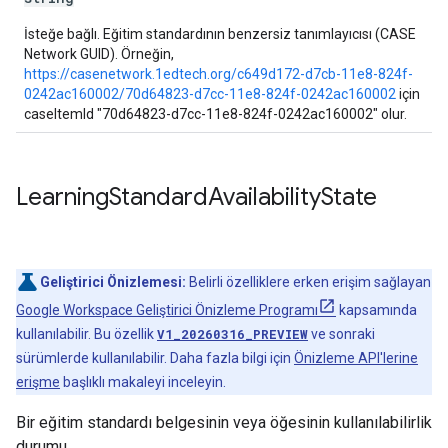
İsteğe bağlı. Eğitim standardının benzersiz tanımlayıcısı (CASE
Network GUID). Örneğin,
https://casenetwork.1edtech.org/c649d172-d7cb-11e8-824f-
0242ac160002/70d64823-d7cc-11e8-824f-0242ac160002
için
caseItemId "70d64823-d7cc-11e8-824f-0242ac160002" olur.
Learning
Standard
Availability
State
Geliştirici Önizlemesi:
Belirli özelliklere erken erişim sağlayan
Google Workspace Geliştirici Önizleme Programı
kapsamında
kullanılabilir. Bu özellik
V1_20260316_PREVIEW
ve sonraki
sürümlerde kullanılabilir. Daha fazla bilgi için
Önizleme API'lerine
erişme
başlıklı makaleyi inceleyin.
Bir eğitim standardı belgesinin veya öğesinin kullanılabilirlik
durumu.