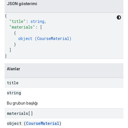
JSON gösterimi
{
"title"
: 
string
,
"materials"
: 
[
{
object (
CourseMaterial
)
}
]
}
Alanlar
title
string
Bu grubun başlığı.
materials[]
object (
CourseMaterial
)