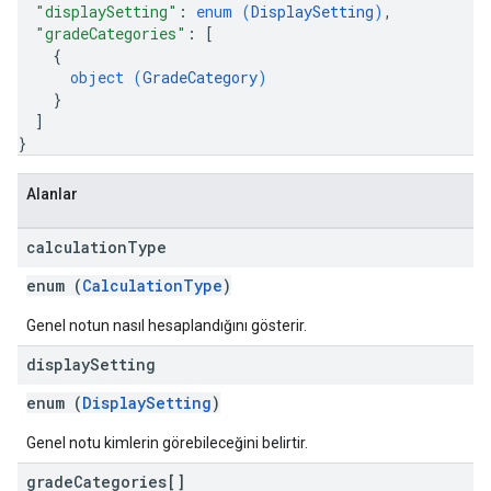
"displaySetting"
: 
enum (
DisplaySetting
)
,
"gradeCategories"
: 
[
{
object (
GradeCategory
)
}
]
}
Alanlar
calculation
Type
enum (
CalculationType
)
Genel notun nasıl hesaplandığını gösterir.
display
Setting
enum (
DisplaySetting
)
Genel notu kimlerin görebileceğini belirtir.
grade
Categories[]