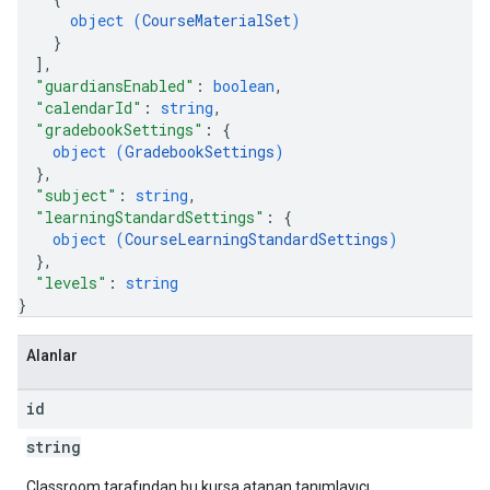
object (
CourseMaterialSet
)
}
]
,
"guardiansEnabled"
: 
boolean
,
"calendarId"
: 
string
,
"gradebookSettings"
: 
{
object (
GradebookSettings
)
}
,
"subject"
: 
string
,
"learningStandardSettings"
: 
{
object (
CourseLearningStandardSettings
)
}
,
"levels"
: 
string
}
Alanlar
id
string
Classroom tarafından bu kursa atanan tanımlayıcı.