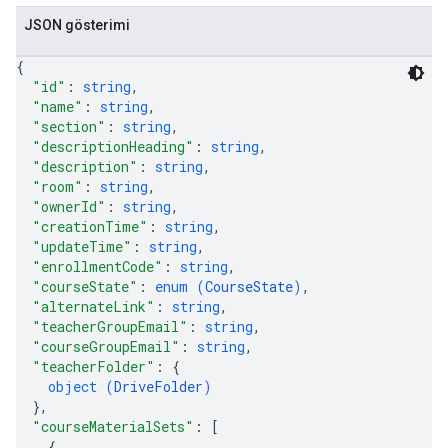
JSON gösterimi
{
"id"
: 
string
,
"name"
: 
string
,
"section"
: 
string
,
"descriptionHeading"
: 
string
,
"description"
: 
string
,
"room"
: 
string
,
"ownerId"
: 
string
,
"creationTime"
: 
string
,
"updateTime"
: 
string
,
"enrollmentCode"
: 
string
,
"courseState"
: 
enum (
CourseState
)
,
"alternateLink"
: 
string
,
"teacherGroupEmail"
: 
string
,
"courseGroupEmail"
: 
string
,
"teacherFolder"
: 
{
object (
DriveFolder
)
}
,
"courseMaterialSets"
: 
[
{