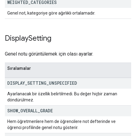
WEIGHTED
_
CATEGORIES
Genel not, kategoriye göre ağırlıklı ortalamadır.
Display
Setting
Genel notu görüntülemek için olası ayarlar.
Sıralamalar
DISPLAY
_
SETTING
_
UNSPECIFIED
Ayarlanacak bir özellik belirtilmedi. Bu değer hiçbir zaman
döndürülmez.
SHOW
_
OVERALL
_
GRADE
Hem öğretmenlere hem de öğrencilere not defterinde ve
öğrenci profilinde genel notu gösterir.