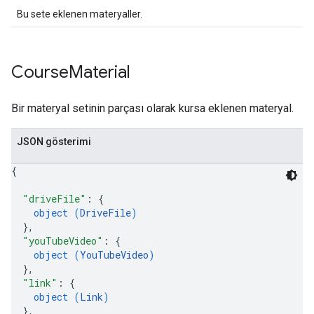
Bu sete eklenen materyaller.
Course
Material
Bir materyal setinin parçası olarak kursa eklenen materyal.
JSON gösterimi
{
"driveFile"
: 
{
object (
DriveFile
)
}
,
"youTubeVideo"
: 
{
object (
YouTubeVideo
)
}
,
"link"
: 
{
object (
Link
)
}
,