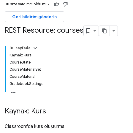
Bu size yardımcı oldu mu?
Geri bildirim gönderin
ubmissions
REST Resource: courses
Bu sayfada
Kaynak: Kurs
CourseState
CourseMaterialSet
CourseMaterial
ions
GradebookSettings
ers
Kaynak: Kurs
Classroom'da kurs oluşturma