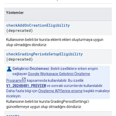
Yöntemler
check
Add
On
Creation
Eligibility
(deprecated)
Kullanıcının belirli bir kursta eklenti ekleri oluşturmaya uygun
olup olmadığını döndürür.
check
Grading
Periods
Setup
Eligibility
(deprecated)
Geliştirici Önizlemesi:
Belirli özelliklere erken erişim
sağlayan
Google Workspace Geliştirici Önizleme
Programı
kapsamında kullanılabilir. Bu özellik
V1_20240401_PREVIEW
ve sonraki sürümlerde kullanılabilir.
Daha fazla bilgi için
Önizleme API'lerine erişme
başlıklı makaleyi
inceleyin.
Kullanıcının belirli bir kursta GradingPeriodSettings'i
güncellemeye uygun olup olmadığını döndürür.
create