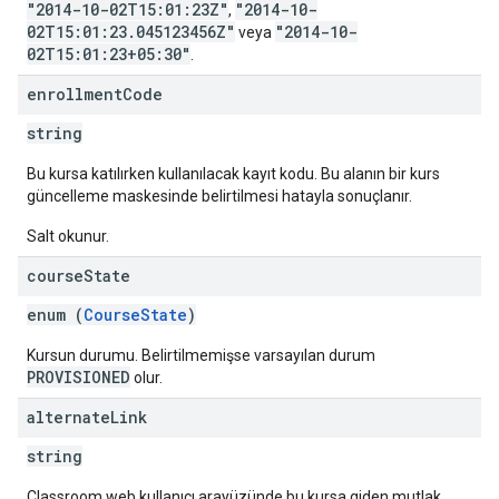
"2014-10-02T15:01:23Z"
"2014-10-
,
02T15:01:23.045123456Z"
"2014-10-
veya
02T15:01:23+05:30"
.
enrollment
Code
string
Bu kursa katılırken kullanılacak kayıt kodu. Bu alanın bir kurs
güncelleme maskesinde belirtilmesi hatayla sonuçlanır.
Salt okunur.
course
State
enum (
CourseState
)
Kursun durumu. Belirtilmemişse varsayılan durum
PROVISIONED
olur.
alternate
Link
string
Classroom web kullanıcı arayüzünde bu kursa giden mutlak