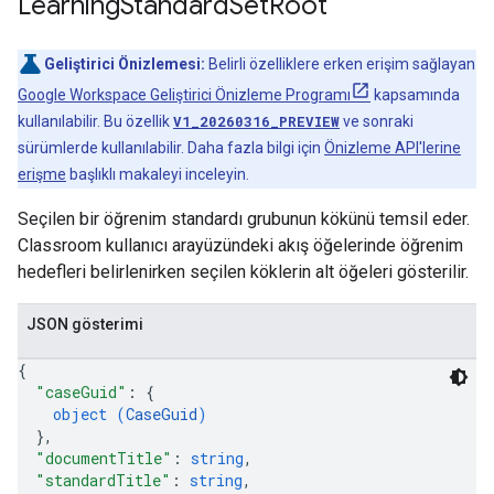
Learning
Standard
Set
Root
Geliştirici Önizlemesi:
Belirli özelliklere erken erişim sağlayan
Google Workspace Geliştirici Önizleme Programı
kapsamında
kullanılabilir. Bu özellik
V1_20260316_PREVIEW
ve sonraki
sürümlerde kullanılabilir. Daha fazla bilgi için
Önizleme API'lerine
erişme
başlıklı makaleyi inceleyin.
Seçilen bir öğrenim standardı grubunun kökünü temsil eder.
Classroom kullanıcı arayüzündeki akış öğelerinde öğrenim
hedefleri belirlenirken seçilen köklerin alt öğeleri gösterilir.
JSON gösterimi
{
"caseGuid"
: 
{
object (
CaseGuid
)
}
,
"documentTitle"
: 
string
,
"standardTitle"
: 
string
,