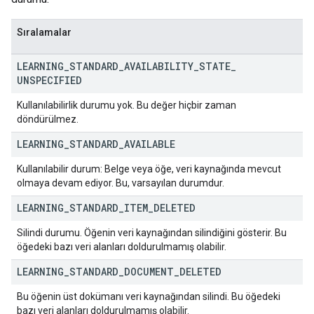
Sıralamalar
LEARNING
_
STANDARD
_
AVAILABILITY
_
STATE
_
UNSPECIFIED
Kullanılabilirlik durumu yok. Bu değer hiçbir zaman
döndürülmez.
LEARNING
_
STANDARD
_
AVAILABLE
Kullanılabilir durum: Belge veya öğe, veri kaynağında mevcut
olmaya devam ediyor. Bu, varsayılan durumdur.
LEARNING
_
STANDARD
_
ITEM
_
DELETED
Silindi durumu. Öğenin veri kaynağından silindiğini gösterir. Bu
öğedeki bazı veri alanları doldurulmamış olabilir.
LEARNING
_
STANDARD
_
DOCUMENT
_
DELETED
Bu öğenin üst dokümanı veri kaynağından silindi. Bu öğedeki
bazı veri alanları doldurulmamış olabilir.