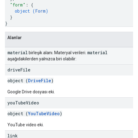
"form"
: 
{
object (
Form
)
}
}
Alanlar
material
material
birleşik alanı. Materyal verileri.
aşağıdakilerden yalnızca biri olabilir:
drive
File
object (
DriveFile
)
Google Drive dosyası eki.
you
Tube
Video
object (
YouTubeVideo
)
YouTube video eki.
link