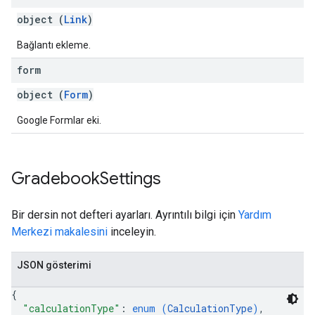
object (
Link
)
Bağlantı ekleme.
form
object (
Form
)
Google Formlar eki.
Gradebook
Settings
Bir dersin not defteri ayarları. Ayrıntılı bilgi için
Yardım
Merkezi makalesini
inceleyin.
JSON gösterimi
{
"calculationType"
: 
enum (
CalculationType
)
,