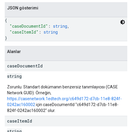
JSON gösterimi
{
"caseDocumentId"
: 
string
,
"caseItemId"
: 
string
}
Alanlar
case
Document
Id
string
Zorunlu. Standart dokümanın benzersiz tanımlayıcısı (CASE
Network GUID). Örneğin,
https://casenetwork.1edtech.org/c649d172-d7cb-11e8-824f-
0242ac160002
için caseDocumentId "c649d172-d7cb-11e8-
824f-0242ac160002" olur.
case
Item
Id
string