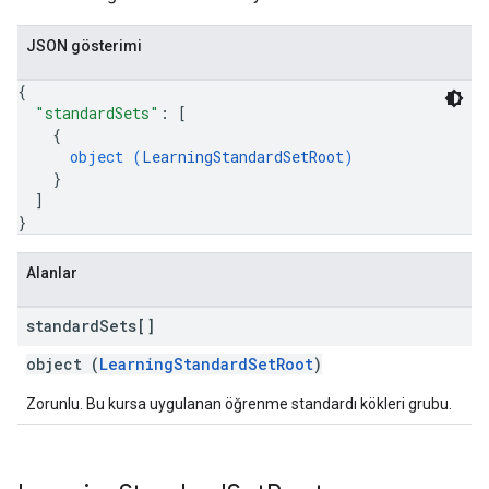
JSON gösterimi
{
"standardSets"
: 
[
{
object (
LearningStandardSetRoot
)
}
]
}
Alanlar
standard
Sets[]
object (
LearningStandardSetRoot
)
Zorunlu. Bu kursa uygulanan öğrenme standardı kökleri grubu.