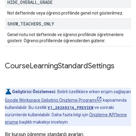
HIDE
_
OVERALL
_
GRADE
Not defterinde veya öğrenci profilinde genel not gösterilmez.
SHOW
_
TEACHERS
_
ONLY
Genel notu not defterinde ve öğrenci profilinde öğretmenlere
gösterir. Öğrenci profillerinde öğrencilerden gizlenir.
Course
Learning
Standard
Settings
Geliştirici Önizlemesi:
Belirli özelliklere erken erişim sağlayan
Google Workspace Geliştirici Önizleme Programı
kapsamında
kullanılabilir. Bu özellik
V1_20260316_PREVIEW
ve sonraki
sürümlerde kullanılabilir. Daha fazla bilgi için
Önizleme API'lerine
erişme
başlıklı makaleyi inceleyin.
Bir kursun öğrenme standardı ayarları.