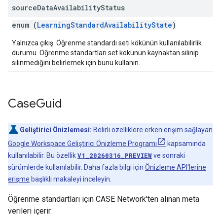
source
Data
Availability
Status
enum (
LearningStandardAvailabilityState
)
Yalnızca çıkış. Öğrenme standardı seti kökünün kullanılabilirlik
durumu. Öğrenme standartları set kökünün kaynaktan silinip
silinmediğini belirlemek için bunu kullanın.
Case
Guid
Geliştirici Önizlemesi:
Belirli özelliklere erken erişim sağlayan
Google Workspace Geliştirici Önizleme Programı
kapsamında
kullanılabilir. Bu özellik
V1_20260316_PREVIEW
ve sonraki
sürümlerde kullanılabilir. Daha fazla bilgi için
Önizleme API'lerine
erişme
başlıklı makaleyi inceleyin.
Öğrenme standartları için CASE Network'ten alınan meta
verileri içerir.