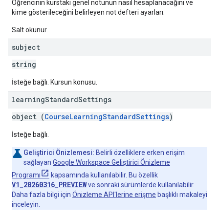
Öğrencinin kurstaki genel notunun nasıl hesaplanacağını ve
kime gösterileceğini belirleyen not defteri ayarları.
Salt okunur.
subject
string
İsteğe bağlı. Kursun konusu.
learning
Standard
Settings
object (
CourseLearningStandardSettings
)
İsteğe bağlı.
Geliştirici Önizlemesi:
Belirli özelliklere erken erişim
sağlayan
Google Workspace Geliştirici Önizleme
Programı
kapsamında kullanılabilir. Bu özellik
V1_20260316_PREVIEW
ve sonraki sürümlerde kullanılabilir.
Daha fazla bilgi için
Önizleme API'lerine erişme
başlıklı makaleyi
inceleyin.