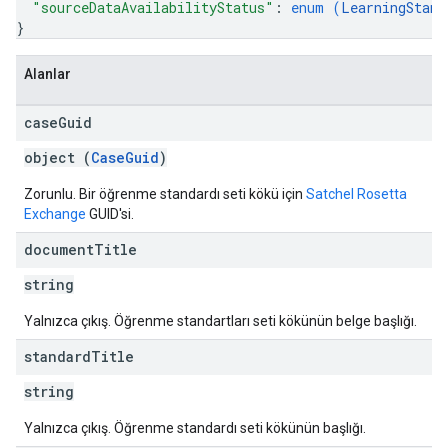
"sourceDataAvailabilityStatus"
: 
enum (
LearningStand
}
Alanlar
case
Guid
object (
CaseGuid
)
Zorunlu. Bir öğrenme standardı seti kökü için
Satchel Rosetta
Exchange
GUID'si.
document
Title
string
Yalnızca çıkış. Öğrenme standartları seti kökünün belge başlığı.
standard
Title
string
Yalnızca çıkış. Öğrenme standardı seti kökünün başlığı.