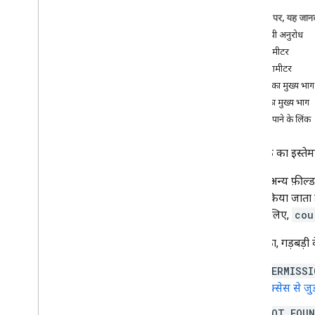
मिटाएं
इस पेज पर
,
यह जानक
पाएं
एचटीटीपी अनुरोध
get
Grading
Period
Settings
पाथ पैरामीटर
सूची
क्वेरी पैरामीटर
पैच
अनुरोध का मुख्य भाग
अपडेट करो
जवाब का मुख्य भाग
update
Grading
Period
Settings
अनुमति पाने के लिंक
Courses
.
aliases
Courses की घोषणाएं
इस तरीके का इस्ते
Course
.
announcements
.
add
On
Attachment
ध्यान दें: अन्य फ़ी
Course
.
Course
Work
बदलाव किया जाता है
कोर्स
.
वर्कवर्क ऐड-ऑन अटैचमेंट
हटाने के लिए,
cou
पाठ्यक्रम
.
course
Work
.
add
On
Attach
.
student
Submissions
यह तरीका, गड़बड़ी 
कोर्स
.
वर्कवर्क रूब्रिक
Courses
.
Course
Worksstudent
PERMISSI
Submissions
ऐक्सेस से जुड
Courses
.
Course
Work
Materials
कोर्स
.
कोर्सवर्कसामग्री
.
ऐड-अटैचमेंट
NOT_FOU