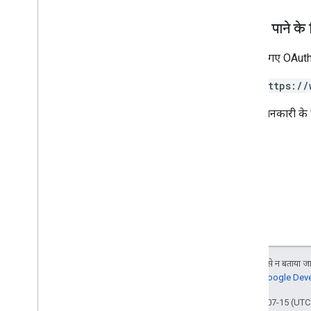
Go
Java
अनुमति पाने के
.
NET
नीचे दिए गए OAuth 
Node
.
js
PHP
https://
Python
Ruby
ज़्यादा जानकारी के
अन्य जानकारी
झलक दिखाने वाले एपीआई ऐक्सेस करें
स्टैंडर्ड क्वेरी पैरामीटर
इस्तेमाल करने की सीमा
डाउनलोड
उपयोगकर्ता की ज़रूरी शर्तों के साथ काम करने
वाली क्लाइंट लाइब्रेरी
जब तक कुछ अलग से न बताया जाए
सीखने के लक्ष्य की सुविधा के साथ काम करने
जानकारी के लिए,
Google Devel
वाली क्लाइंट लाइब्रेरी
आखिरी बार 2026-07-15 (UTC)