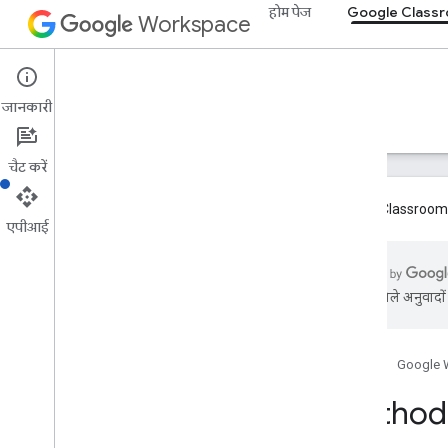
होम पेज
Google Class
Workspace
Google Classroom
जानकारी
खास जानकारी
गाइड
रेफ़रंस
सहायता
चैट करें
Google Classroom ऐड
एपीआई
खास जानकारी
एआई से मिले अनुवादों म
REST के संसाधन
पाठ्‍यक्रम
खास जानकारी
होम पेज
Google 
Check
Add
On
Creationज़रूरी शर्तें
Method:
check
Grading
Periods
Setup
Eligibility
बनाएं