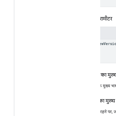
कोर्सवर्क टाइप
दिनांक
Driveफ़ाइल
क्वेरी पैरामीटर
Drive में मौजूद फ़ोल्डर
फ़ॉर्म
ग्रेड की कैटगरी
पैरामीटर
Grading
Period
Settings
preview
Versi
छात्र-छात्राओं के लिए विकल्प
लिंक
List
Add
On
Attach
Response
सामग्री
व्यक्तिगत छात्र-छात्राओं के विकल्पों में बदलाव करें
अनुरोध का मुख्
प्रीव्यू वर्शन
सबमिशन की स्थिति
अनुरोध के मुख्य भाग
दिन का समय
You
Tubeवीडियो
जवाब का मुख्य
क्लाइंट लाइब्रेरी का रेफ़रंस
कामयाब रहने पर, जवा
ब्राउज़र