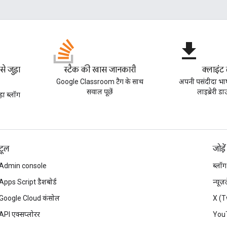
file_download
 जुड़ा
स्टैक की खास जानकारी
क्लाइंट 
Google Classroom टैग के साथ
अपनी पसंदीदा भाष
सवाल पूछें
लाइब्रेरी ड
ा ब्लॉग
टूल
जोड़ें
Admin console
ब्लॉग
Apps Script डैशबोर्ड
न्यूज
Google Cloud कंसोल
X (T
API एक्सप्लोरर
You