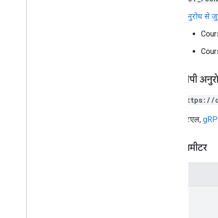
Courses
.
पोस्ट
अनुरोध से जुड
Course
.
पोस्ट
.
add
On
Attach
Courses
.
add
On
Attach
.
student
Cour
Submissions
courses
.
student
Groups
Cour
courses
.
student
Groups
.
student
Group
Members
एचटीटीपी अनुर
कोर्स
.
छात्र
कोर्स
.
शिक्षक
PUT https://
Course
.
topics
निमंत्रण
यह यूआरएल,
gRPC
रजिस्ट्रेशन
उपयोगकर्ता के प्रोफ़ाइल
पाथ पैरामीटर
user
Profiles
.
Guardian
Invitations
user
Profiles
.
Guardians
पैरामीटर
प्रकार
id
ऐड-ऑनकॉन्टेक्स्ट
वह व्यक्ति जिसे असाइन किया गया है