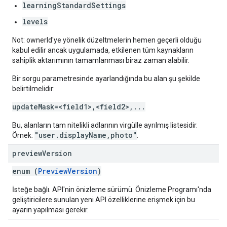
learningStandardSettings
levels
Not: ownerId'ye yönelik düzeltmelerin hemen geçerli olduğu
kabul edilir ancak uygulamada, etkilenen tüm kaynakların
sahiplik aktarımının tamamlanması biraz zaman alabilir.
Bir sorgu parametresinde ayarlandığında bu alan şu şekilde
belirtilmelidir:
updateMask=<field1>,<field2>,...
Bu, alanların tam nitelikli adlarının virgülle ayrılmış listesidir.
"user.displayName,photo"
Örnek:
.
preview
Version
enum (
PreviewVersion
)
İsteğe bağlı. API'nin önizleme sürümü. Önizleme Programı'nda
geliştiricilere sunulan yeni API özelliklerine erişmek için bu
ayarın yapılması gerekir.