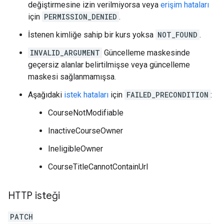
değiştirmesine izin verilmiyorsa veya
erişim hataları
için
PERMISSION_DENIED
.
İstenen kimliğe sahip bir kurs yoksa
NOT_FOUND
.
INVALID_ARGUMENT
Güncelleme maskesinde
geçersiz alanlar belirtilmişse veya güncelleme
maskesi sağlanmamışsa.
Aşağıdaki
istek hataları
için
FAILED_PRECONDITION
:
CourseNotModifiable
InactiveCourseOwner
IneligibleOwner
CourseTitleCannotContainUrl
HTTP isteği
PATCH