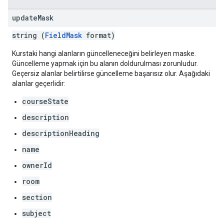
update
Mask
string (
FieldMask
format)
Kurstaki hangi alanların güncelleneceğini belirleyen maske.
Güncelleme yapmak için bu alanın doldurulması zorunludur.
Geçersiz alanlar belirtilirse güncelleme başarısız olur. Aşağıdaki
alanlar geçerlidir:
courseState
description
descriptionHeading
name
ownerId
room
section
subject