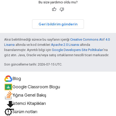
Bu size yardımcı oldu mu?
Geri bildirim gönderin
Aksi belirtilmediği sürece bu sayfanın içeriği
Creative Commons Atıf 4.0
Lisansı
altında ve kod örnekleri
Apache 2.0 Lisansı
altında
lisanslanmıştır. Ayrıntılı bilgi için
Google Developers Site Politikaları
'na
göz atın. Java, Oracle ve/veya satış ortaklarının tescilli ticari markasıdır.
Son güncelleme tarihi: 2026-07-15 UTC.
Blog
Google Classroom Blogu
Yığına Genel Bakış
file_download
İstemci Kitaplıkları
Sürüm notları