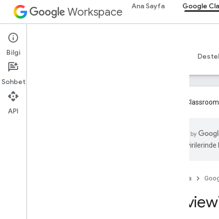
Ana Sayfa
Google Cl
Workspace
Google Classroom
Genel bakış
Bilgi
Genel bakış
Rehberler
Başvuru Kaynakları
Deste
REST Kaynakları
Sohbet
kurslar
dersler
.
takma adlar
Google Classroom ek
kurslar
.
duyurular
API
kurslar
.
announcements
.
add
Onattachs
Kurslar
.
course
Work
dersler
.
course
Work
.
add
Onattachs
zeka çevirilerinde h
dersler
.
course
Work
.
add
Onattachs
.
student
Submissions
dersler
.
kurs
Work
.
rubrics
Ana Sayfa
Goog
course
.
course
Work
.
student
Gönderimler
Preview
course
.
course
Work
Materials
dersler
.
course
Work
Materials
.
add