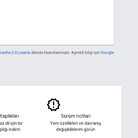
pache 2.0 Lisansı
altında lisanslanmıştır. Ayrıntılı bilgi için
Google
taplıkları
Sürüm notları
z dil için bir
Yeni özellikleri ve davranış
plığı indirin
değişikliklerini görün