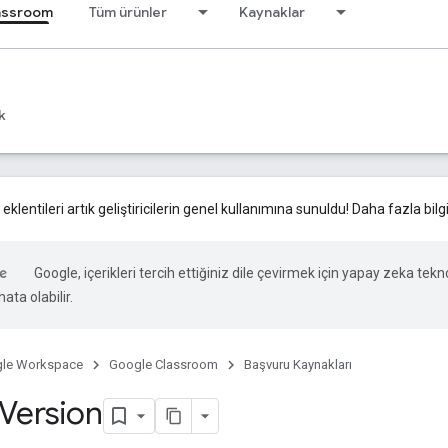
assroom
Tüm ürünler
Kaynaklar
k
lentileri artık geliştiricilerin genel kullanımına sunuldu! Daha fazla bil
Google, içerikleri tercih ettiğiniz dile çevirmek için yapay zeka tekno
ata olabilir.
le Workspace
Google Classroom
Başvuru Kaynakları
Version