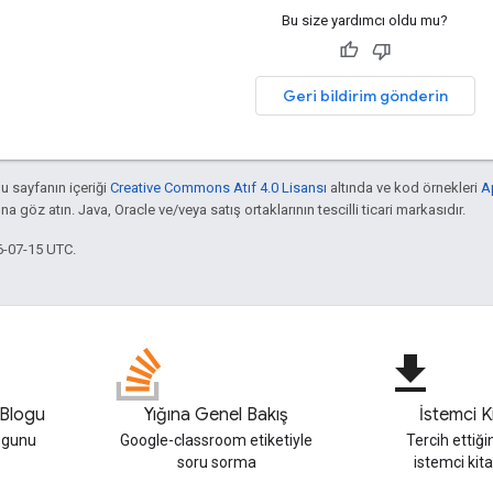
Bu size yardımcı oldu mu?
Geri bildirim gönderin
bu sayfanın içeriği
Creative Commons Atıf 4.0 Lisansı
altında ve kod örnekleri
A
'na göz atın. Java, Oracle ve/veya satış ortaklarının tescilli ticari markasıdır.
6-07-15 UTC.
file_download
Blogu
Yığına Genel Bakış
İstemci Ki
ogunu
Google-classroom etiketiyle
Tercih ettiğini
soru sorma
istemci kita