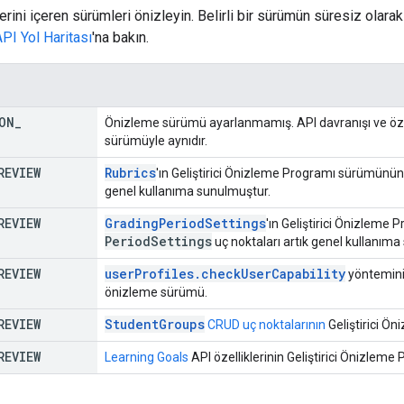
erini içeren sürümleri önizleyin. Belirli bir sürümün süresiz olar
PI Yol Haritası
'na bakın.
ON
_
Önizleme sürümü ayarlanmamış. API davranışı ve özell
sürümüyle aynıdır.
REVIEW
Rubrics
'ın Geliştirici Önizleme Programı sürümünü
genel kullanıma sunulmuştur.
REVIEW
GradingPeriodSettings
'ın Geliştirici Önizlem
Period
Settings
uç noktaları artık genel kullanıma
REVIEW
userProfiles.checkUserCapability
yöntemini
önizleme sürümü.
REVIEW
StudentGroups
CRUD uç noktalarının
Geliştirici Ö
REVIEW
Learning Goals
API özelliklerinin Geliştirici Önizle