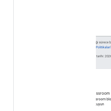
Atanan Modu
Course
Work
Type
Date
Drive
Dosyası
Drive
Klasörü
Form
Not Kategorisi
Aksi belirtilmediği sürece 
Grading
Period
Settings
Developers Site Politikaları
IndividualÖğrenciler Seçenekleri
Bağlantı
Son güncelleme tarihi: 202
List
Add
Onattachs
Response
Materyal
Student
Student
Options
Önizleme Sürümü
Alt Görev Durumu
Time
Of
Day
Blog
Google Classroom 
You
Tube Videosu
Google Workspace Developers
Google Classroom bl
blogunu okuyun
okuyun
İstemci kitaplığı referansı