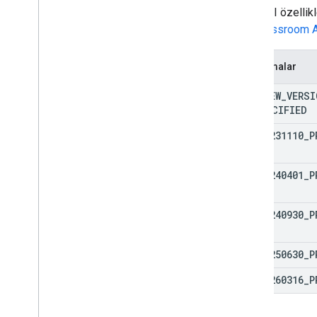
Onattachs
Yeni API özellikl
Kurslar
.
Yayınlar
için
Classroom A
course
.
post
.
add
On
Additionals
course
.
post
.
add
Onattachs
.
student
Sıralamalar
Submissions
courses
.
student
Groups
PREVIEW
_
VERSI
courses
.
student
Groups
.
student
Group
UNSPECIFIED
Members
dersler
.
öğrenciler
V1
_
20231110
_
P
dersler
.
öğretmenler
kurslar
.
konular
V1
_
20240401
_
P
davetiyeler
registrations
V1
_
20240930
_
P
kullanıcıProfilleri
user
Profiles
.
guardian
Davetiyeleri
kullanici
Profilleri
.
guardianlar
V1
_
20250630
_
P
V1
_
20260316
_
P
Types
Add
On
Context