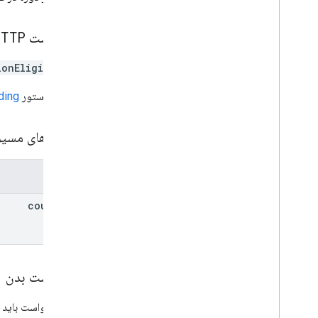
courses
.
course
Work
Materials
.
add
On
Attachments
دوره ها
.
پست ها
درخواست HTTP
courses
.
posts
.
add
On
Attachments
courses
.
posts
.
add
On
Attachments
.
onEligibility
student
Submissions
courses
.
student
Groups
URL از دستور
ding
courses
.
student
Groups
.
student
Group
Members
پارامترهای مسی
دوره ها
.
دانشجویان
دوره ها
.
معلمان
دوره ها
.
موضوعات
پارامترها
دعوت نامه ها
course
Id
ثبت نام ها
پروفایل های کاربر
user
Profiles
.
guardian
Invitations
user
Profiles
.
guardians
درخواست بدن
انواع
بدنه درخواست باید 
Add
On
Context