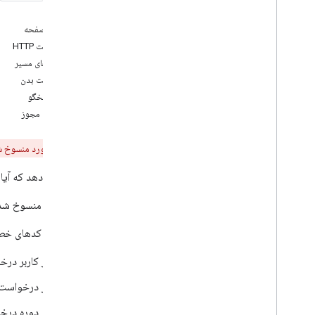
حذف
گرفتن
در این صفحه
get
Grading
Period
Settings
درخواست HTTP
فهرست
پارامترهای مسیر
پچ
درخواست بدن
به روز رسانی
بدن پاسخگو
update
Grading
Period
Settings
محدوده مجوز
دوره ها
.
نام مستعار
دوره ها
.
اطلاعیه ها
این مورد منسوخ 
courses
.
announcements
.
add
On
Attachments
نشان می دهد که آیا
دوره ها
.
دوره کار
courses
.
course
Work
.
add
On
این روش منسوخ شده
Attachments
courses
.
course
Work
.
add
On
این روش کدهای خطای 
Attachments
.
student
Submissions
دوره های آموزشی
.
کار
.
روبریک ها
اگر کاربر در
courses
.
course
Work
.
student
Submissions
اگر درخواست
courses
.
course
Work
Materials
اگر دوره درخ