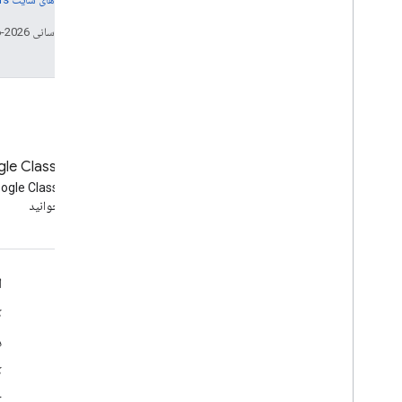
تاریخ آخرین به‌روزرسانی 2026-06-10 به‌وقت ساعت هماهنگ جهانی.
وبلاگ
وبلاگ Google Classroom
وبلاگ Google Workspace
Developers را بخوانید
بخوانید
Google Workspace برای توسعه دهندگان
ا
نمای کلی پلتفرم
ک
محصولات توسعه دهنده
د
یادداشت های انتشار
ک
پشتیبانی از توسعه دهندگان
r