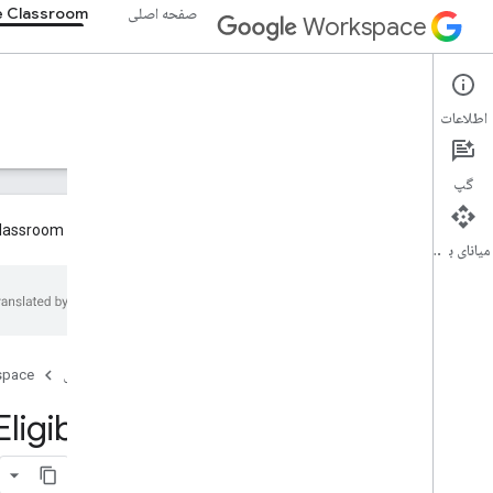
صفحه اصلی
 Classroom
Workspace
Google Classroom
اطلاعات
نمای کلی
راهنما
مرجع
پشتیبانی
گپ
افزونه های Google Classroom اکنون به طور کلی در دسترس توسعه دهندگان هستند! لطفاً برای اطلاعات بیشتر به
میانای برنامه‌سازی کاربردی
نمای کلی
منابع REST
دوره های آموزشی
صفحه اصلی
space
نمای کلی
Eligibility
بررسی Add
Eligibility
Creation
On
check
Grading
Periods
Setup
Eligibility
ايجاد كردن