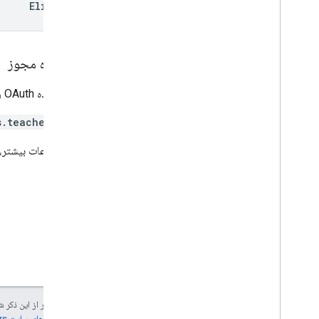
Eligible
مرورگر
Go
Java
محدوده مجوز
.
خالص
Node
.
js
به محدوده OAuth زیر نیاز دارد:
PHP
Python
s.teacher
Ruby
برای اطلاعات بیشتر،
مرجع دیگر
دسترسی به API های پیش نمایش
پارامترهای پرس و جو استاندارد
محدودیت های استفاده
دانلودها
کتابخانه های مشتری با پشتیبانی واجد
شرایط بودن کاربر
کتابخانه‌های کلاینت با پشتیبانی از
جز در مواردی که غیر از این ذک
Learning Goal
جزئیات، به
خطمشی‌های سایت Google Developers‏