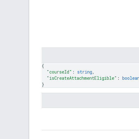
{
"courseId"
: 
string
,
"isCreateAttachmentEligible"
: 
boolea
}