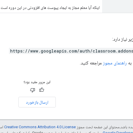
اینکه آیا معلم مجاز به ایجاد پیوست های افزودنی در این دوره است ی
https://www.googleapis.com/auth/classroom.addon
 به
راهنمای مجوز
مراجعه کنید.
این مرور مفید بود؟
ارسال بازخورد
ر شده باشد،‌محتوای این صفحه تحت مجوز
Creative Commons Attribution 4.0 License
است
مراجعه کنید. جاوا علامت تجاری ثبت‌شده Oracle و/یا شرکت‌های وابسته به آن است.