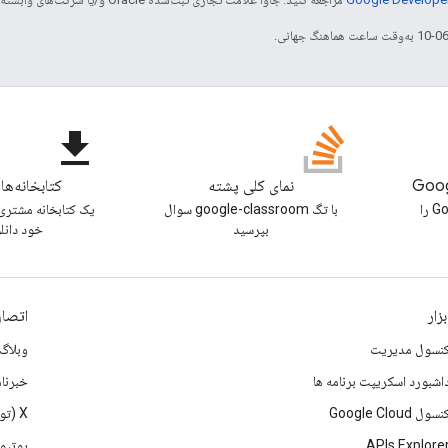
file_download
نمای کلی پشته
کتابخانه‌ها
وبلاگ Google Classroom را
با تگ google-classroom سوال
یک کتابخانه مشتری 
بپرسید
خود دانل
بزار
اتصال
نسول مدیریت
وبلاگ
اشبورد اسکریپت برنامه ها
خبرنام
نسول Google Cloud
X (تویتر)
APIs Explore
یوتیو