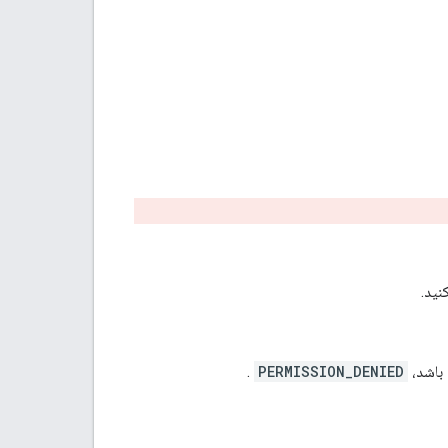
نید.
باشد،
PERMISSION_DENIED
.