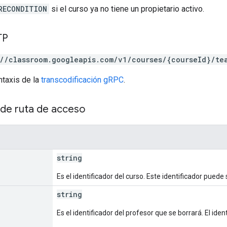
RECONDITION
si el curso ya no tiene un propietario activo.
TP
://classroom.googleapis.com/v1/courses/{courseId}/te
ntaxis de la
transcodificación gRPC
.
de ruta de acceso
string
Es el identificador del curso. Este identificador pued
string
Es el identificador del profesor que se borrará. El ide