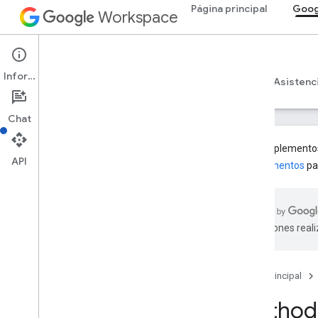
Página principal
Goog
Workspace
Google Classroom
Información
Descripción general
Guías
Referencia
Asistenc
Chat
Los complementos 
API
complementos
pa
Descripción general
Recursos de REST
traducciones real
cursos
courses
.
aliases
courses
.
announcements
Página principal
courses
.
announcements
.
add
On
Attachments
Method:
courses
.
course
Work