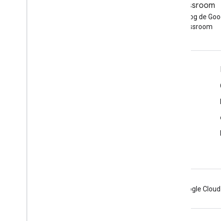
Lea el blog de Google
Classroom
Workspace Developers
Leer el blog de Goo
Classroom
Google Workspace for Developers
Descripción general de la plataforma
Productos para desarrolladores
Notas de la versión
Asistencia para desarrolladores
Condiciones del Servicio
Android
Chrome
Firebase
Google Cloud