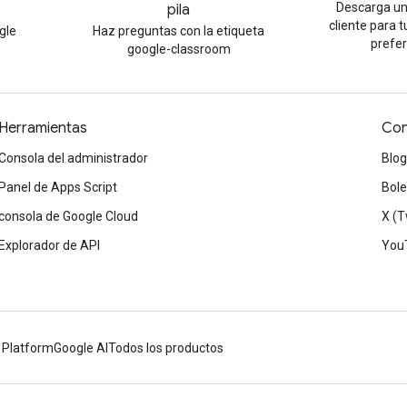
Descarga un
pila
cliente para 
gle
Haz preguntas con la etiqueta
prefe
google-classroom
Herramientas
Con
Consola del administrador
Blog
Panel de Apps Script
Bole
consola de Google Cloud
X (T
Explorador de API
You
 Platform
Google AI
Todos los productos