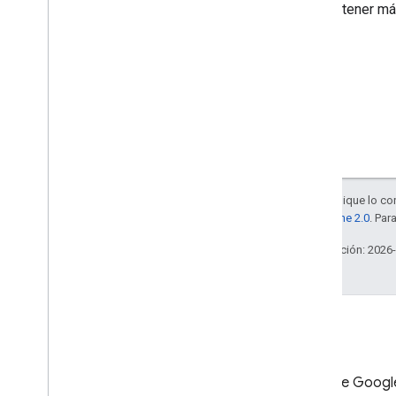
Para obtener má
Python
Ruby
Otra referencia
Accede a las APIs de vista previa
Parámetros de búsqueda estándar
Límites de uso
Descargas
Salvo que se indique lo con
Bibliotecas cliente con
la
licencia Apache 2.0
. Par
compatibilidad con la elegibilidad
del usuario
Última actualización: 2026
Bibliotecas cliente con
compatibilidad para objetivos de
aprendizaje
Blog
Blog de Googl