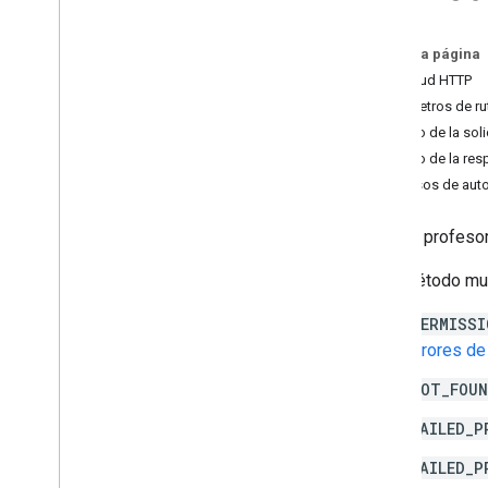
courses
.
course
Work
.
add
On
Attachments
En esta página
courses
.
course
Work
.
add
On
Solicitud HTTP
Attachments
.
student
Submissions
Parámetros de ru
courses
.
course
Work
.
rubrics
Cuerpo de la soli
courses
.
course
Work
.
student
Submissions
Cuerpo de la res
courses
.
course
Work
Materials
Permisos de auto
courses
.
course
Work
Materials
.
add
On
Attachments
Quita al profeso
publicaciones de cursos
courses
.
posts
.
add
On
Attachments
Este método mue
courses
.
posts
.
add
On
Attachments
.
student
Submissions
PERMISSI
courses
.
student
Groups
errores d
courses
.
student
Groups
.
student
Group
Members
NOT_FOU
courses
.
students
FAILED_P
courses
.
teachers
Descripción general
FAILED_P