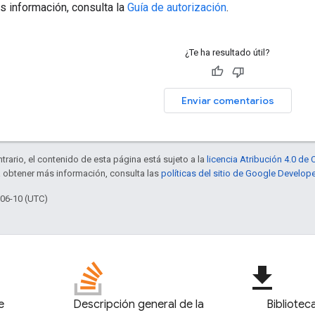
s información, consulta la
Guía de autorización
.
¿Te ha resultado útil?
Enviar comentarios
trario, el contenido de esta página está sujeto a la
licencia Atribución 4.0 d
a obtener más información, consulta las
políticas del sitio de Google Develop
-06-10 (UTC)
file_download
e
Descripción general de la
Bibliotec