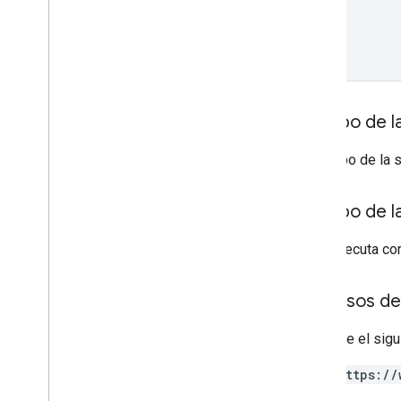
Categoría de calificación
Grading
Period
Settings
Individual
Students
Options
Vínculo
List
Add
On
Attachments
Response
Material
Cuerpo de la
Modificar Individual
Students
Options
El cuerpo de la 
Versión preliminar
Estado del envío
Time
Of
Day
Cuerpo de l
Video de You
Tube
Si se ejecuta co
Referencia de la biblioteca cliente
Navegador
Permisos de
Go
Java
Requiere el sigu
.
NET
https://
Node
.
js
PHP