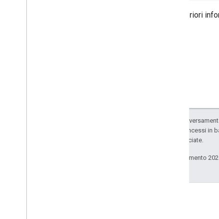
Python
Per ulteriori inf
Ruby
Altro riferimento
Accedi alle API di anteprima
Parametri di query standard
Limiti di utilizzo
Download
Librerie client con assistenza per
Salvo quando diversamente 
l'idoneità degli utenti
codice sono concessi in b
Librerie client con supporto per
delle sue consociate.
l'obiettivo di apprendimento
Ultimo aggiornamento 202