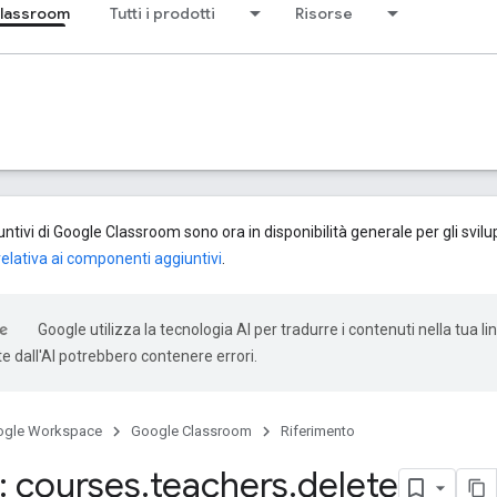
lassroom
Tutti i prodotti
Risorse
tivi di Google Classroom sono ora in disponibilità generale per gli svilup
lativa ai componenti aggiuntivi
.
Google utilizza la tecnologia AI per tradurre i contenuti nella tua li
e dall'AI potrebbero contenere errori.
ogle Workspace
Google Classroom
Riferimento
 courses
.
teachers
.
delete