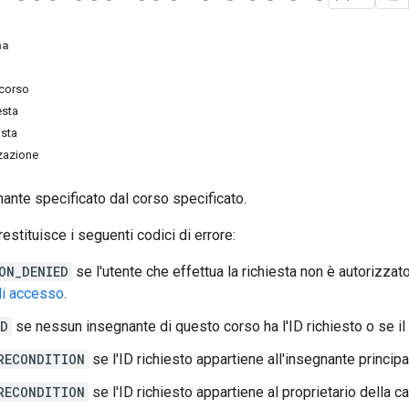
na
rcorso
esta
osta
zzazione
ante specificato dal corso specificato.
stituisce i seguenti codici di errore:
ON_DENIED
se l'utente che effettua la richiesta non è autorizzat
 di accesso
.
ND
se nessun insegnante di questo corso ha l'ID richiesto o se il
RECONDITION
se l'ID richiesto appartiene all'insegnante princip
RECONDITION
se l'ID richiesto appartiene al proprietario della ca