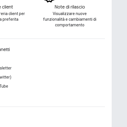
e client
Note di rilascio
reria client per
Visualizzare nuove
ua preferita
funzionalità e cambiamenti di
comportamento
netti
letter
witter)
Tube