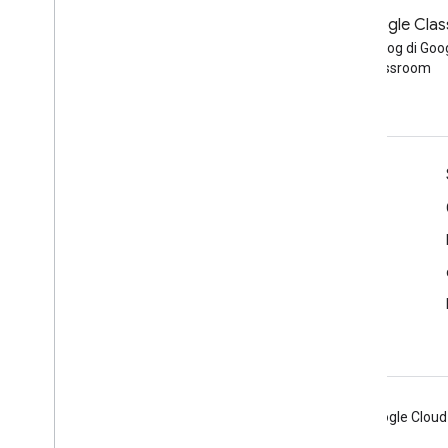
Blog
Blog di Google Cla
Leggi il blog per sviluppatori di
Leggi il blog di Goo
Google Workspace
Classroom
Google Workspace per sviluppatori
Panoramica della piattaforma
Prodotti per sviluppatori
Note di rilascio
Assistenza per gli sviluppatori
Termini di servizio
Android
Chrome
Firebase
Google Cloud