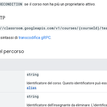
RECONDITION
se il corso non ha più un proprietario attivo.
TTP
://classroom.googleapis.com/v1/courses/{courseId}/te
 sintassi di
transcodifica gRPC
.
el percorso
string
Identificatore del corso. Questo identificatore può es
alias
.
string
Identificatore dell'insegnante da eliminare. L'identifi