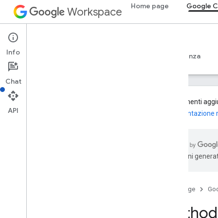
Home page
Google C
Workspace
Google Classroom
Info
Panoramica
Guide
Riferimento
Assistenza
Chat
I componenti aggiun
API
documentazione re
Panoramica
Risorse REST
traduzioni generat
corsi
corsi
.
alias
corsi
.
annunci
Home page
Go
corsi
.
announcements
.
add
On
Attachments
Method:
Courses
.
course
Work