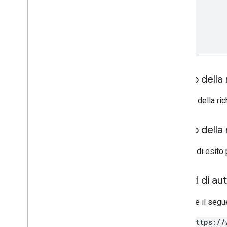
Grading
Period
Settings
Opzioni individuali per gli studenti
Link
List
Add
On
Attachments
Response
Materiale
Modifica opzioni per studenti
Corpo della 
individuali
Anteprima versione
Il corpo della r
Stato invio
Time
Of
Day
Video di You
Tube
Corpo della 
In caso di esito
Riferimento alla libreria client
Browser
Go
Ambiti di au
Java
.
NET
Richiede il segu
Node
.
js
https://
PHP