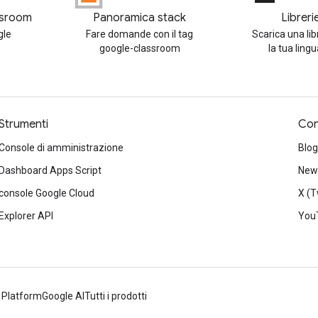
ssroom
Panoramica stack
Libreri
gle
Fare domande con il tag
Scarica una lib
google-classroom
la tua ling
Strumenti
Con
Console di amministrazione
Blog
Dashboard Apps Script
News
console Google Cloud
X (T
Explorer API
You
 Platform
Google AI
Tutti i prodotti