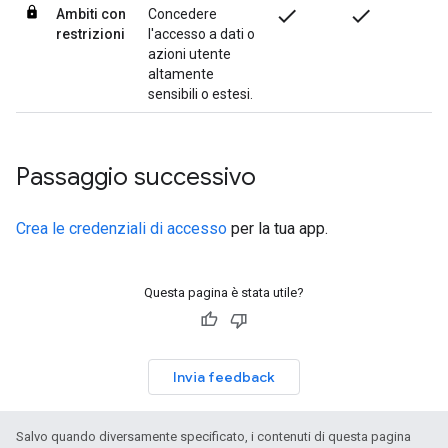
check
check
ch
Ambiti con
Concedere
restrizioni
l'accesso a dati o
azioni utente
altamente
sensibili o estesi.
Passaggio successivo
Crea le credenziali di accesso
per la tua app.
Questa pagina è stata utile?
Invia feedback
Salvo quando diversamente specificato, i contenuti di questa pagina