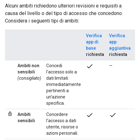
Alcuni ambiti richiedono ulteriori revisioni e requisiti a
causa del livello o del tipo di accesso che concedono.
Considera i seguenti tipi di ambiti:
Verifica
Verifica
V
app di
app
de
base
aggiuntiva
s
richiesta
richiesta
ri
check
Ambiti non
Concedi
—
—
sensibili
l'accesso solo a
(consigliato)
dati limitati
immediatamente
pertinenti a
un'azione
specifica.
check
check
Ambiti
Concedere
—
sensibili
l'accesso a dati
utente, risorse o
azioni personali.