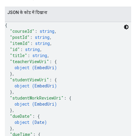
JSON के काेड में दिखाना
{
"courseId"
: 
string
,
"postId"
: 
string
,
"itemId"
: 
string
,
"id"
: 
string
,
"title"
: 
string
,
"teacherViewUri"
: 
{
object (
EmbedUri
)
}
,
"studentViewUri"
: 
{
object (
EmbedUri
)
}
,
"studentWorkReviewUri"
: 
{
object (
EmbedUri
)
}
,
"dueDate"
: 
{
object (
Date
)
}
,
"dueTime"
: 
{