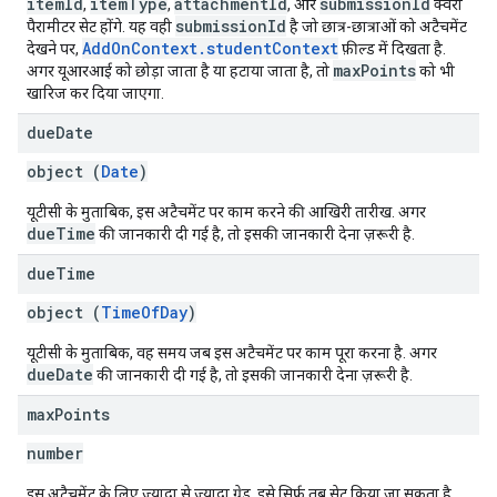
itemId
itemType
attachmentId
submissionId
,
,
, और
क्वेरी
submissionId
पैरामीटर सेट होंगे. यह वही
है जो छात्र-छात्राओं को अटैचमेंट
AddOnContext.studentContext
देखने पर,
फ़ील्ड में दिखता है.
maxPoints
अगर यूआरआई को छोड़ा जाता है या हटाया जाता है, तो
को भी
खारिज कर दिया जाएगा.
due
Date
object (
Date
)
यूटीसी के मुताबिक, इस अटैचमेंट पर काम करने की आखिरी तारीख. अगर
dueTime
की जानकारी दी गई है, तो इसकी जानकारी देना ज़रूरी है.
due
Time
object (
TimeOfDay
)
यूटीसी के मुताबिक, वह समय जब इस अटैचमेंट पर काम पूरा करना है. अगर
dueDate
की जानकारी दी गई है, तो इसकी जानकारी देना ज़रूरी है.
max
Points
number
इस अटैचमेंट के लिए ज़्यादा से ज़्यादा ग्रेड. इसे सिर्फ़ तब सेट किया जा सकता है,