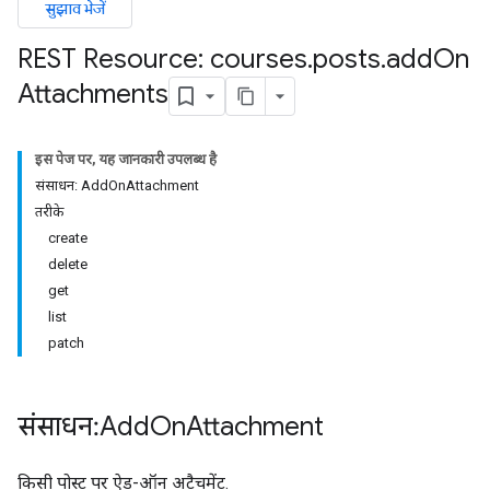
सुझाव भेजें
REST Resource: courses
.
posts
.
add
On
Attachments
इस पेज पर, यह जानकारी उपलब्ध है
संसाधन: AddOnAttachment
तरीके
ers
create
delete
get
list
patch
संसाधन: Add
On
Attachment
किसी पोस्ट पर ऐड-ऑन अटैचमेंट.