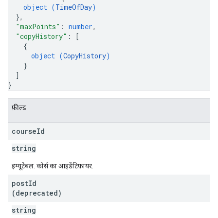
object (
TimeOfDay
)
}
,
"maxPoints"
: 
number
,
"copyHistory"
: 
[
{
object (
CopyHistory
)
}
]
}
फ़ील्ड
course
Id
string
इम्यूटेबल. कोर्स का आइडेंटिफ़ायर.
post
Id
(deprecated)
string