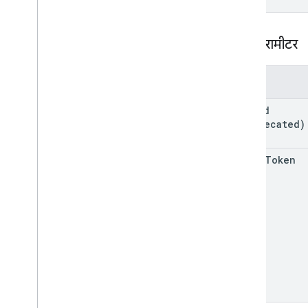
ग्रेड की कैटगरी
Grading
Period
Settings
छात्र-छात्राओं के लिए विकल्प
क्वेरी पैरामीटर
लिंक
List
Add
On
Attach
Response
पैरामीटर
सामग्री
व्यक्तिगत छात्र-छात्राओं के विकल्पों में बदलाव करें
post
Id
प्रीव्यू वर्शन
(deprecated)
सबमिशन की स्थिति
दिन का समय
add
On
Token
You
Tubeवीडियो
क्लाइंट लाइब्रेरी का रेफ़रंस
ब्राउज़र
Go
Java
.
NET
Node
.
js
PHP