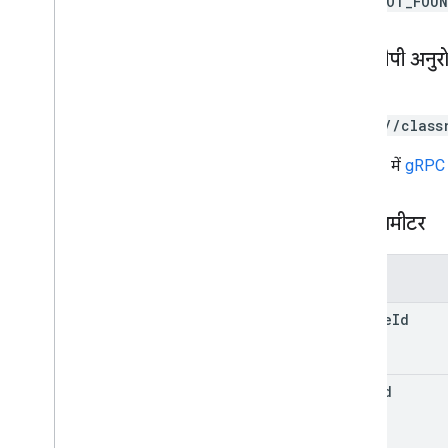
NOT_FOU
courses
.
student
Groups
.
student
Group
Members
कोर्स
.
छात्र
एचटीटीपी अनुर
कोर्स
.
शिक्षक
Course
.
topics
POST
निमंत्रण
https://class
रजिस्ट्रेशन
उपयोगकर्ता के प्रोफ़ाइल
यूआरएल में
gRPC ट
user
Profiles
.
Guardian
Invitations
user
Profiles
.
Guardians
पाथ पैरामीटर
प्रकार
पैरामीटर
ऐड-ऑनकॉन्टेक्स्ट
वह व्यक्ति जिसे असाइन किया गया है
course
Id
कोर्सवर्क टाइप
दिनांक
Driveफ़ाइल
item
Id
Drive में मौजूद फ़ोल्डर
फ़ॉर्म