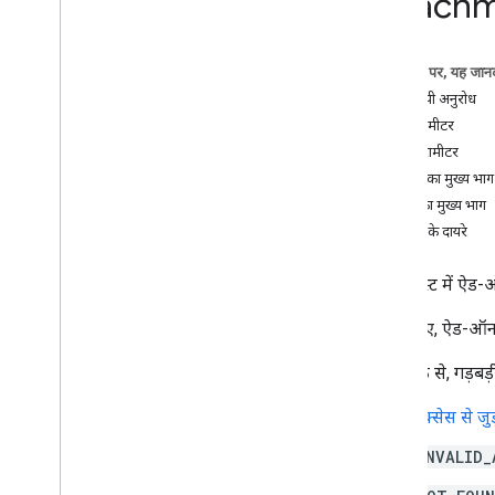
Attach
कोर्स
.
वर्कवर्क ऐड-ऑन अटैचमेंट
पाठ्यक्रम
.
course
Work
.
add
On
Attach
.
student
Submissions
इस पेज पर, यह जानक
कोर्स
.
वर्कवर्क रूब्रिक
एचटीटीपी अनुरोध
Courses
.
Course
Worksstudent
पाथ पैरामीटर
Submissions
क्वेरी पैरामीटर
Courses
.
Course
Work
Materials
अनुरोध का मुख्य भाग
कोर्स
.
कोर्सवर्कसामग्री
.
ऐड-अटैचमेंट
जवाब का मुख्य भाग
खास जानकारी
अनुमति के दायरे
बनाएं
मिटाएं
किसी पोस्ट में ऐड-
पाएं
सूची
इसके लिए, ऐड-ऑन के
पैच
इस तरीके से, गड़बड़ी
Courses
.
पोस्ट
Course
.
पोस्ट
.
add
On
Attach
ऐक्सेस से जुड
Courses
.
add
On
Attach
.
student
Submissions
INVALID_
courses
.
student
Groups