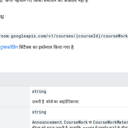
ND
अगर पहचाने गए किसी संसाधन का अस्तित्व नहीं है.
ोध
room.googleapis.com/v1/courses/{courseId}/courseWork
्रांसकोडिंग
सिंटैक्स का इस्तेमाल किया गया है.
string
ज़रूरी है. कोर्स का आइडेंटिफ़ायर.
string
Announcement
CourseWork
CourseWorkMate
,
या
फ़ील्ड को भरना ज़रूरी है. हालांकि, postId से माइग्रेट करने के दौरा