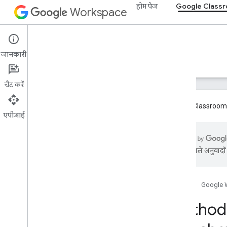
होम पेज
Google Class
Workspace
Google Classroom
जानकारी
खास जानकारी
गाइड
रेफ़रंस
सहायता
चैट करें
Google Classroom ऐड
एपीआई
खास जानकारी
एआई से मिले अनुवादों म
REST के संसाधन
पाठ्‍यक्रम
Courses
.
aliases
होम पेज
Google 
Courses की घोषणाएं
Method:
Course
.
announcements
.
add
On
Attachment
Course
.
Course
Work