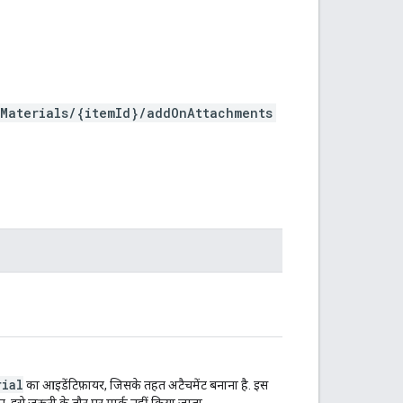
Materials/{itemId}/addOnAttachments
rial
का आइडेंटिफ़ायर, जिसके तहत अटैचमेंट बनाना है. इस
न, इसे ज़रूरी के तौर पर मार्क नहीं किया जाता.