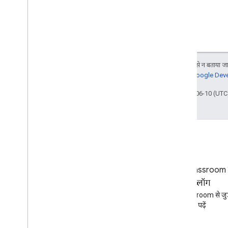
जब तक कुछ अलग से न बताया जाए
जानकारी के लिए,
Google Devel
आखिरी बार 2026-06-10 (UTC)
ब्लॉग
Google Classroom से
Google Workspace डेवलपर ब्लॉग
ब्लॉग
पढ़ें
Google Classroom से जुड़
पढ़ें