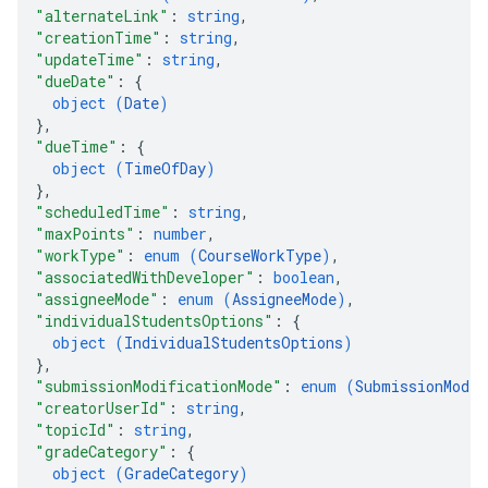
"alternateLink"
: 
string
,
"creationTime"
: 
string
,
"updateTime"
: 
string
,
"dueDate"
: 
{
object (
Date
)
}
,
"dueTime"
: 
{
object (
TimeOfDay
)
}
,
"scheduledTime"
: 
string
,
"maxPoints"
: 
number
,
"workType"
: 
enum (
CourseWorkType
)
,
"associatedWithDeveloper"
: 
boolean
,
"assigneeMode"
: 
enum (
AssigneeMode
)
,
"individualStudentsOptions"
: 
{
object (
IndividualStudentsOptions
)
}
,
"submissionModificationMode"
: 
enum (
SubmissionModif
"creatorUserId"
: 
string
,
"topicId"
: 
string
,
"gradeCategory"
: 
{
object (
GradeCategory
)