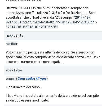
Utilizza RFC 3339, in cui l'output generato è sempre con
normalizzazione Z e utilizza 0, 3, 6 o 9 cifre frazionarie. Sono
"2014-10-
accettati anche offset diversi da "Z". Esempi:
02T15:01:23Z"
"2014-10-02T15:01:23.045123456Z"
,
o
"2014-10-02T15:01:23+05:30"
.
max
Points
number
Voto massimo per questa attività del corso. Se è zero o non
specificato, questo compito viene considerato senza voto. Deve
essere un numero intero non negativo.
work
Type
enum (
CourseWorkType
)
Tipo di lavoro del corso.
Il tipo viene impostato al momento della creazione del compito
e non può essere modificato.