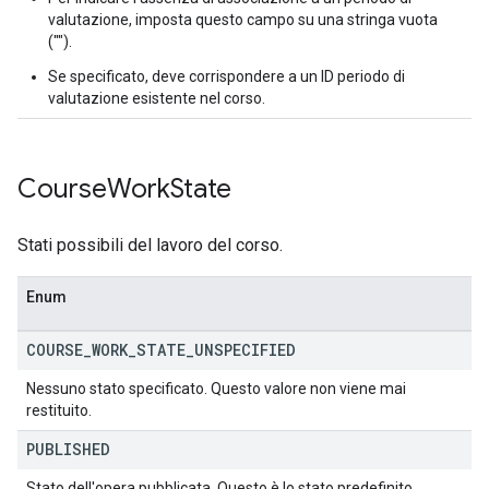
valutazione, imposta questo campo su una stringa vuota
("").
Se specificato, deve corrispondere a un ID periodo di
valutazione esistente nel corso.
Course
Work
State
Stati possibili del lavoro del corso.
Enum
COURSE
_
WORK
_
STATE
_
UNSPECIFIED
Nessuno stato specificato. Questo valore non viene mai
restituito.
PUBLISHED
Stato dell'opera pubblicata. Questo è lo stato predefinito.