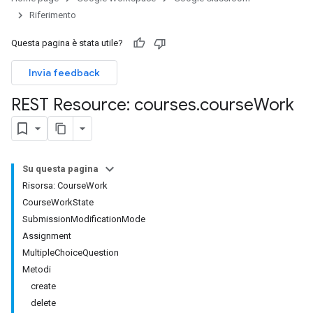
udentSubmissions
Riferimento
Questa pagina è stata utile?
Invia feedback
hments
REST Resource: courses
.
course
Work
Submissions
ers
Su questa pagina
Risorsa: CourseWork
CourseWorkState
SubmissionModificationMode
Assignment
MultipleChoiceQuestion
Metodi
create
delete