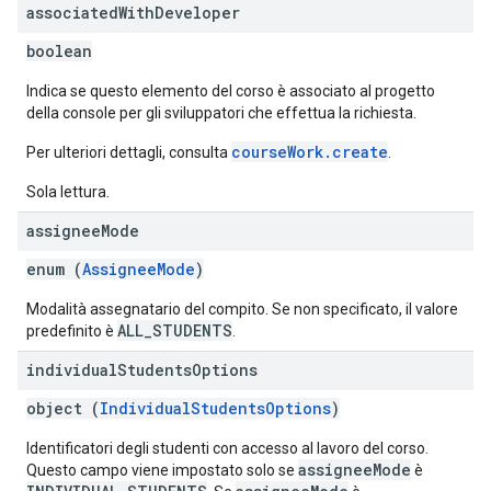
associated
With
Developer
boolean
Indica se questo elemento del corso è associato al progetto
della console per gli sviluppatori che effettua la richiesta.
courseWork.create
Per ulteriori dettagli, consulta
.
Sola lettura.
assignee
Mode
enum (
AssigneeMode
)
Modalità assegnatario del compito. Se non specificato, il valore
ALL_STUDENTS
predefinito è
.
individual
Students
Options
object (
IndividualStudentsOptions
)
Identificatori degli studenti con accesso al lavoro del corso.
assigneeMode
Questo campo viene impostato solo se
è