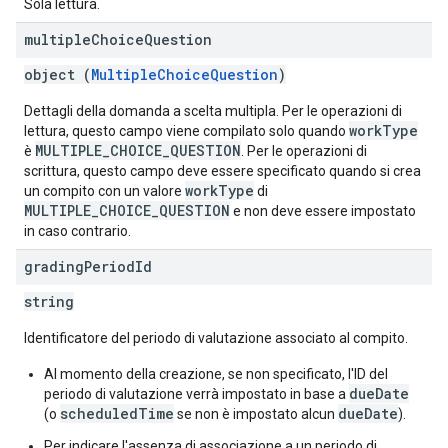
Sola lettura.
multiple
Choice
Question
object (
MultipleChoiceQuestion
)
Dettagli della domanda a scelta multipla. Per le operazioni di
workType
lettura, questo campo viene compilato solo quando
MULTIPLE_CHOICE_QUESTION
è
. Per le operazioni di
scrittura, questo campo deve essere specificato quando si crea
workType
un compito con un valore
di
MULTIPLE_CHOICE_QUESTION
e non deve essere impostato
in caso contrario.
grading
Period
Id
string
Identificatore del periodo di valutazione associato al compito.
Al momento della creazione, se non specificato, l'ID del
dueDate
periodo di valutazione verrà impostato in base a
scheduledTime
dueDate
(o
se non è impostato alcun
).
Per indicare l'assenza di associazione a un periodo di