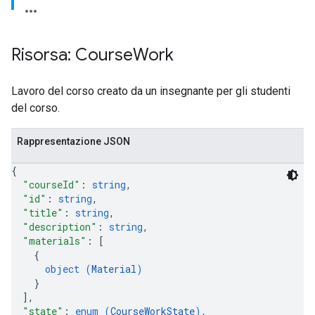
Risorsa: Course
Work
Lavoro del corso creato da un insegnante per gli studenti
del corso.
Rappresentazione JSON
{
"courseId"
: 
string
,
"id"
: 
string
,
"title"
: 
string
,
"description"
: 
string
,
"materials"
: 
[
{
object (
Material
)
}
]
,
"state"
: 
enum (
CourseWorkState
)
,