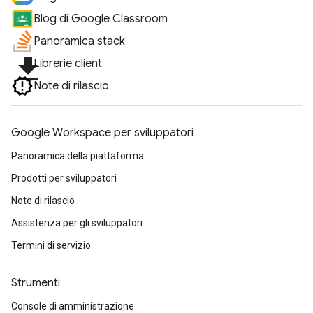
Blog di Google Classroom
Panoramica stack
file_download
Librerie client
Note di rilascio
Google Workspace per sviluppatori
Panoramica della piattaforma
Prodotti per sviluppatori
Note di rilascio
Assistenza per gli sviluppatori
Termini di servizio
Strumenti
Console di amministrazione