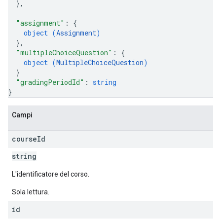
}
,
"assignment"
: 
{
object (
Assignment
)
}
,
"multipleChoiceQuestion"
: 
{
object (
MultipleChoiceQuestion
)
}
"gradingPeriodId"
: 
string
}
Campi
course
Id
string
L'identificatore del corso.
Sola lettura.
id