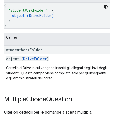
{
"studentWorkFolder"
: 
{
object (
DriveFolder
)
}
}
Campi
student
Work
Folder
object (
DriveFolder
)
Cartella di Drive in cui vengono inseriti gli allegati degli invii degli
studenti. Questo campo viene compilato solo per gli insegnanti
e gli amministratori del corso.
Multiple
Choice
Question
Ulteriori dettagli per le domande a scelta multipla.