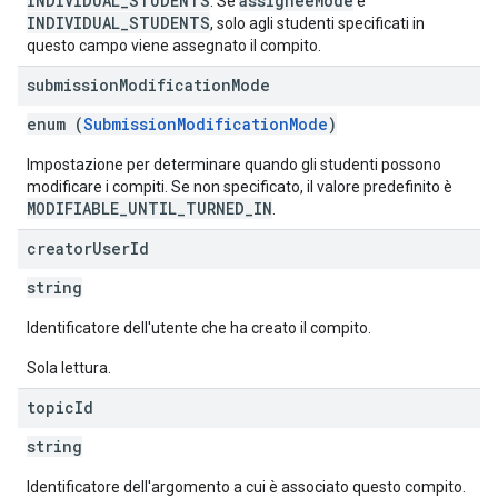
INDIVIDUAL_STUDENTS
assigneeMode
. Se
è
INDIVIDUAL_STUDENTS
, solo agli studenti specificati in
questo campo viene assegnato il compito.
submission
Modification
Mode
enum (
SubmissionModificationMode
)
Impostazione per determinare quando gli studenti possono
modificare i compiti. Se non specificato, il valore predefinito è
MODIFIABLE_UNTIL_TURNED_IN
.
creator
User
Id
string
Identificatore dell'utente che ha creato il compito.
Sola lettura.
topic
Id
string
Identificatore dell'argomento a cui è associato questo compito.