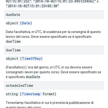
02T15:01:23Z"
"2014-10-02T15:01:23.045123456Z"
,
o
"2014-10-02T15:01:23+05:30"
.
due
Date
object (
Date
)
Data facoltativa, in UTC, di scadenza per la consegna di questo
lavoro del corso. Deve essere specificato se è specificato
dueTime
.
due
Time
object (
TimeOfDay
)
(Facoltativo) L'ora del giorno, in UTC, in cui devono essere
consegnati i lavori per questo corso. Deve essere specificato se
dueDate
è specificato
.
scheduled
Time
string (
Timestamp
format)
Timestamp facoltativo in cui è prevista la pubblicazione di
questo lavoro del corso.