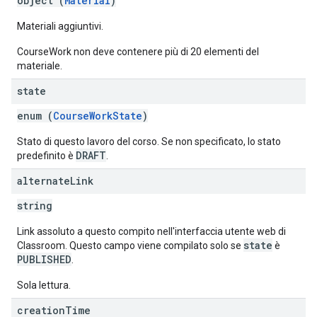
object (
Material
)
Materiali aggiuntivi.
CourseWork non deve contenere più di 20 elementi del
materiale.
state
enum (
CourseWorkState
)
Stato di questo lavoro del corso. Se non specificato, lo stato
DRAFT
predefinito è
.
alternate
Link
string
Link assoluto a questo compito nell'interfaccia utente web di
state
Classroom. Questo campo viene compilato solo se
è
PUBLISHED
.
Sola lettura.
creation
Time