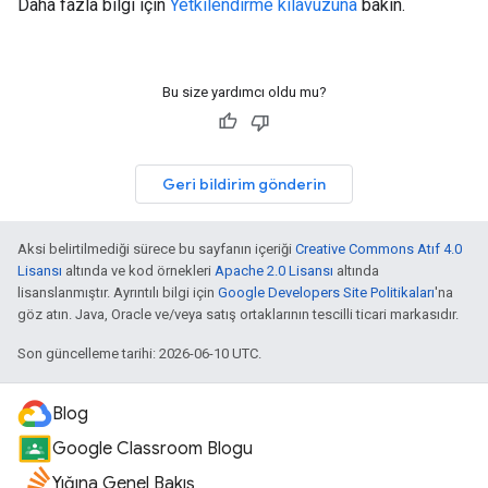
Daha fazla bilgi için
Yetkilendirme kılavuzuna
bakın.
Bu size yardımcı oldu mu?
Geri bildirim gönderin
Aksi belirtilmediği sürece bu sayfanın içeriği
Creative Commons Atıf 4.0
Lisansı
altında ve kod örnekleri
Apache 2.0 Lisansı
altında
lisanslanmıştır. Ayrıntılı bilgi için
Google Developers Site Politikaları
'na
göz atın. Java, Oracle ve/veya satış ortaklarının tescilli ticari markasıdır.
Son güncelleme tarihi: 2026-06-10 UTC.
Blog
Google Classroom Blogu
Yığına Genel Bakış