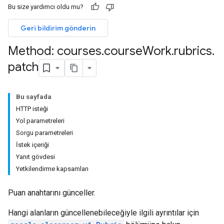
Bu size yardımcı oldu mu?
Geri bildirim gönderin
Method: courses
.
course
Work
.
rubrics
.
patch
ions
ers
Bu sayfada
HTTP isteği
Yol parametreleri
Sorgu parametreleri
İstek içeriği
Yanıt gövdesi
Yetkilendirme kapsamları
Puan anahtarını günceller.
Hangi alanların güncellenebileceğiyle ilgili ayrıntılar için