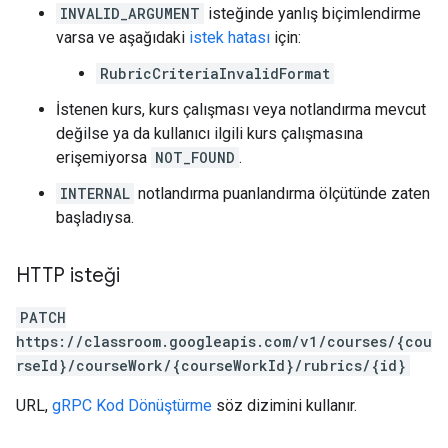
INVALID_ARGUMENT
isteğinde yanlış biçimlendirme
varsa ve aşağıdaki
istek hatası
için:
RubricCriteriaInvalidFormat
İstenen kurs, kurs çalışması veya notlandırma mevcut
değilse ya da kullanıcı ilgili kurs çalışmasına
erişemiyorsa
NOT_FOUND
.
INTERNAL
notlandırma puanlandırma ölçütünde zaten
başladıysa.
HTTP isteği
PATCH
https://classroom.googleapis.com/v1/courses/{cou
rseId}/courseWork/{courseWorkId}/rubrics/{id}
URL,
gRPC Kod Dönüştürme
söz dizimini kullanır.