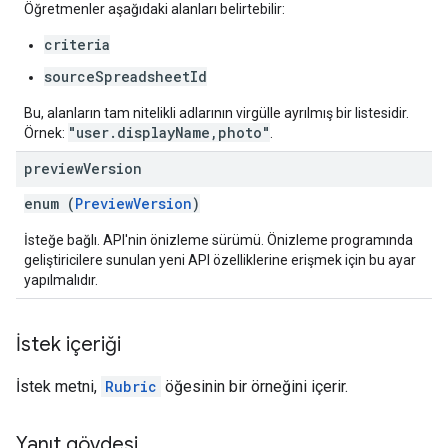
Öğretmenler aşağıdaki alanları belirtebilir:
criteria
sourceSpreadsheetId
Bu, alanların tam nitelikli adlarının virgülle ayrılmış bir listesidir.
"user.displayName,photo"
Örnek:
.
preview
Version
enum (
PreviewVersion
)
İsteğe bağlı. API'nin önizleme sürümü. Önizleme programında
geliştiricilere sunulan yeni API özelliklerine erişmek için bu ayar
yapılmalıdır.
İstek içeriği
İstek metni,
Rubric
öğesinin bir örneğini içerir.
Yanıt gövdesi