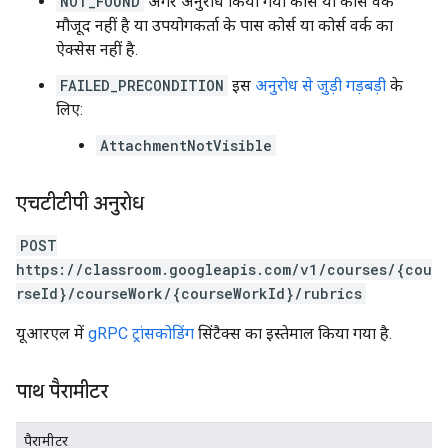
NOT_FOUND
अगर अनुरोध किया गया कोर्स या कोर्स वर्क
मौजूद नहीं है या उपयोगकर्ता के पास कोर्स या कोर्स वर्क का
ऐक्सेस नहीं है.
FAILED_PRECONDITION
इस
अनुरोध से जुड़ी गड़बड़ी
के
लिए:
AttachmentNotVisible
एचटीटीपी अनुरोध
POST
https://classroom.googleapis.com/v1/courses/{cou
rseId}/courseWork/{courseWorkId}/rubrics
यूआरएल में
gRPC ट्रांसकोडिंग
सिंटैक्स का इस्तेमाल किया गया है.
पाथ पैरामीटर
पैरामीटर