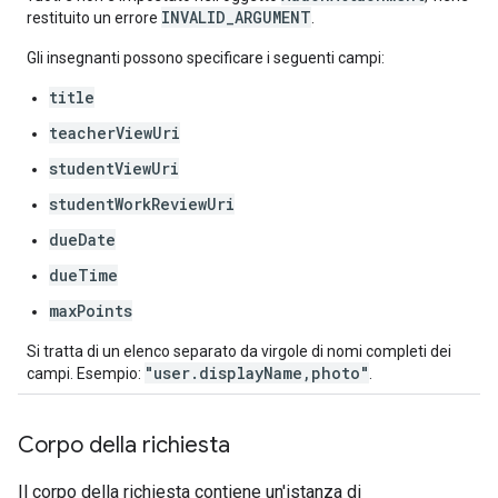
INVALID_ARGUMENT
restituito un errore
.
Gli insegnanti possono specificare i seguenti campi:
title
teacherViewUri
studentViewUri
studentWorkReviewUri
dueDate
dueTime
maxPoints
Si tratta di un elenco separato da virgole di nomi completi dei
"user.displayName,photo"
campi. Esempio:
.
Corpo della richiesta
Il corpo della richiesta contiene un'istanza di