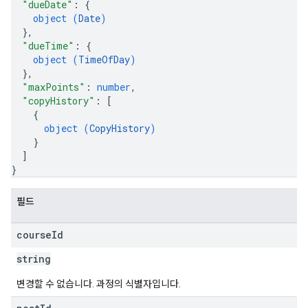
"dueDate"
: 
{
object (
Date
)
}
,
"dueTime"
: 
{
object (
TimeOfDay
)
}
,
"maxPoints"
: 
number
,
"copyHistory"
: 
[
{
object (
CopyHistory
)
}
]
}
필드
course
Id
string
변경할 수 없습니다. 과정의 식별자입니다.