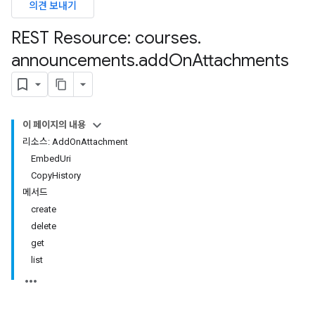
의견 보내기
REST Resource: courses
.
hments
announcements
.
add
On
Attachments
bmissions
이 페이지의 내용
ers
리소스: AddOnAttachment
EmbedUri
CopyHistory
메서드
create
delete
get
list