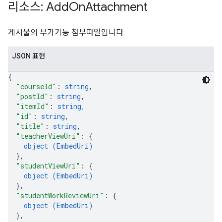
리소스: Add
On
Attachment
게시물의 부가기능 첨부파일입니다.
JSON 표현
{
"courseId"
: 
string
,
"postId"
: 
string
,
"itemId"
: 
string
,
"id"
: 
string
,
"title"
: 
string
,
"teacherViewUri"
: 
{
object (
EmbedUri
)
}
,
"studentViewUri"
: 
{
object (
EmbedUri
)
}
,
"studentWorkReviewUri"
: 
{
object (
EmbedUri
)
}
,