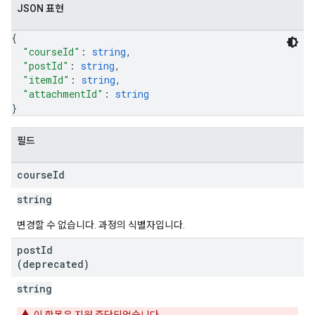
JSON 표현
{
"courseId"
: 
string
,
"postId"
: 
string
,
"itemId"
: 
string
,
"attachmentId"
: 
string
}
필드
course
Id
string
변경할 수 없습니다. 과정의 식별자입니다.
post
Id
(deprecated)
string