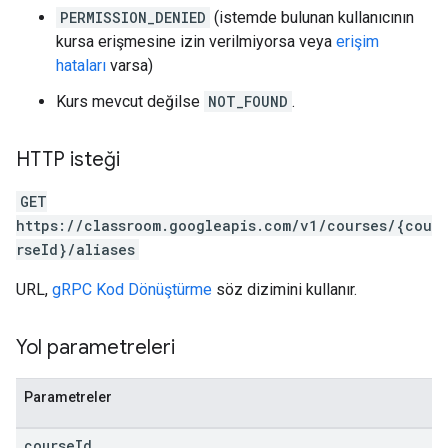
PERMISSION_DENIED
(istemde bulunan kullanıcının
kursa erişmesine izin verilmiyorsa veya
erişim
hataları
varsa)
Kurs mevcut değilse
NOT_FOUND
.
HTTP isteği
GET
https://classroom.googleapis.com/v1/courses/{cou
rseId}/aliases
URL,
gRPC Kod Dönüştürme
söz dizimini kullanır.
Yol parametreleri
Parametreler
course
Id