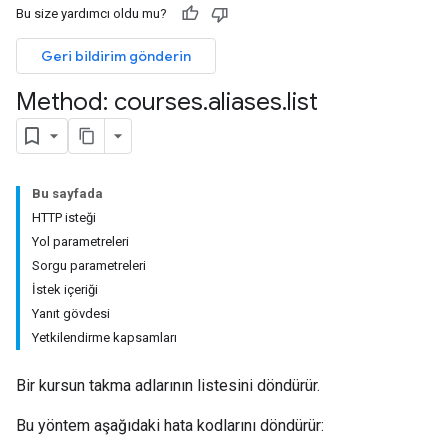
Bu size yardımcı oldu mu?
Geri bildirim gönderin
ions
Method: courses
.
aliases
.
list
ers
Bu sayfada
HTTP isteği
Yol parametreleri
Sorgu parametreleri
İstek içeriği
Yanıt gövdesi
Yetkilendirme kapsamları
Bir kursun takma adlarının listesini döndürür.
Bu yöntem aşağıdaki hata kodlarını döndürür: