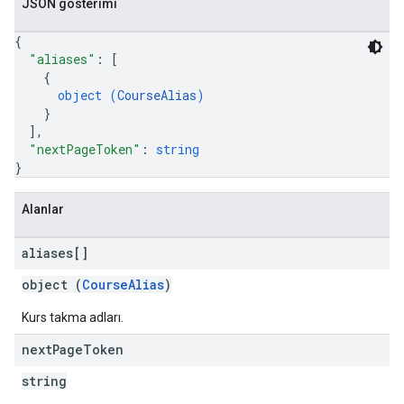
JSON gösterimi
{
"aliases"
: 
[
{
object (
CourseAlias
)
}
]
,
"nextPageToken"
: 
string
}
Alanlar
aliases[]
object (
CourseAlias
)
Kurs takma adları.
next
Page
Token
string