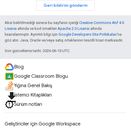
Geri bildirim gönderin
Aksi belirtilmediği sürece bu sayfanın içeriği
Creative Commons Atıf 4.0
Lisansı
altında ve kod örnekleri
Apache 2.0 Lisansı
altında
lisanslanmıştır. Ayrıntılı bilgi için
Google Developers Site Politikaları
'na
göz atın. Java, Oracle ve/veya satış ortaklarının tescilli ticari markasıdır.
Son güncelleme tarihi: 2026-06-10 UTC.
Blog
Google Classroom Blogu
Yığına Genel Bakış
file_download
İstemci Kitaplıkları
Sürüm notları
Geliştiriciler için Google Workspace