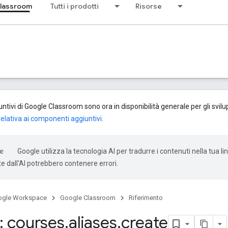
lassroom
Tutti i prodotti
Risorse
tivi di Google Classroom sono ora in disponibilità generale per gli svilup
lativa ai componenti aggiuntivi
.
Google utilizza la tecnologia AI per tradurre i contenuti nella tua li
e dall'AI potrebbero contenere errori.
ogle Workspace
Google Classroom
Riferimento
 courses
.
aliases
.
create