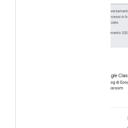
Ruby
Salvo quando diversamente 
codice sono concessi in b
Altro riferimento
delle sue consociate.
Accedi alle API di anteprima
Parametri di query standard
Ultimo aggiornamento 202
Limiti di utilizzo
Download
Librerie client con assistenza per
l'idoneità degli utenti
Librerie client con supporto per
Blog
Blog di Google Cla
l'obiettivo di apprendimento
Leggi il blog per sviluppatori di
Leggi il blog di Goo
Google Workspace
Classroom
Google Workspace per sviluppatori