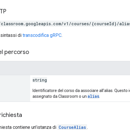
TTP
/classroom.googleapis.com/v1/courses/{courseId}/alia
 sintassi di
transcodifica gRPC
.
el percorso
string
Identificatore del corso da associare all'alias. Questo 
alias
assegnato da Classroom o un
.
richiesta
chiesta contiene un'istanza di
CourseAlias
.