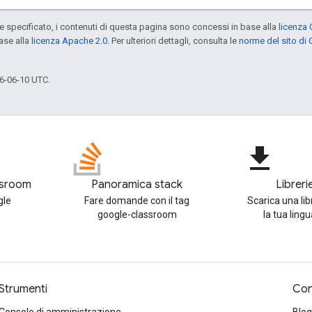
specificato, i contenuti di questa pagina sono concessi in base alla
licenza 
ase alla
licenza Apache 2.0
. Per ulteriori dettagli, consulta le
norme del sito di
6-06-10 UTC.
file_download
ssroom
Panoramica stack
Libreri
gle
Fare domande con il tag
Scarica una lib
google-classroom
la tua ling
Strumenti
Con