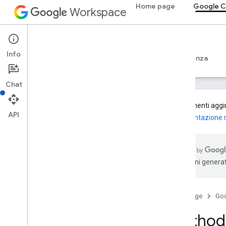
Home page
Google C
Workspace
Google Classroom
Info
Panoramica
Guide
Riferimento
Assistenza
Chat
I componenti aggiun
API
documentazione re
Panoramica
Risorse REST
traduzioni generat
corsi
corsi
.
alias
Panoramica
Home page
Go
create
Method:
delete