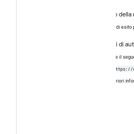
Opzioni individuali per gli studenti
Link
Corpo della 
List
Add
On
Attachments
Response
In caso di esito 
Materiale
Modifica opzioni per studenti
individuali
Ambiti di au
Anteprima versione
Stato invio
Richiede il segu
Time
Of
Day
Video di You
Tube
https://
Per ulteriori inf
Riferimento alla libreria client
Browser
Go
Java
.
NET
Node
.
js
PHP
Python