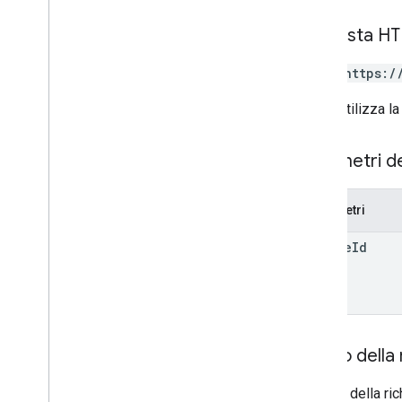
corsi
.
studenti
corsi
Richiesta H
corsi
.
argomenti
POST https:/
inviti
registrations
L'URL utilizza la
Profiliutente
user
Profiles
.
guardian
Invitations
Parametri d
userprofiles
.
guardians
Tipi
Parametri
Contesto aggiuntivo
course
Id
Modalità Assegnatario
Tipo di lavoro del corso
Date
File di Drive
Cartella
Drive
Corpo della 
Modulo
Categoria di grado
Il corpo della ri
Grading
Period
Settings