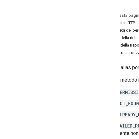
list
corsi
.
annunci
Su questa pagi
corsi
.
announcements
.
add
On
Attachments
Richiesta HTTP
Courses
.
course
Work
Parametri del pe
corsi
.
course
Work
.
add
On
Attachments
Corpo della richi
Courses
.
course
Work
.
add
On
Corpo della risp
Attachments
.
student
Submissions
Ambiti di autori
corsi
.
course
Work
.
rubrics
Courses
.
course
Work
.
student
Crea un alias pe
Submissions
Courses
.
course
Work
Materials
Questo metodo re
Courses
.
course
Work
Materials
.
add
On
Attachments
PERMISSI
corsi
.
post
Courses
.
posts
.
add
On
Attachments
NOT_FOU
Courses
.
posts
.
add
On
Attachments
.
ALREADY_
student
Submissions
courses
.
student
Groups
FAILED_P
courses
.
student
Groups
.
student
Group
utente non 
Members