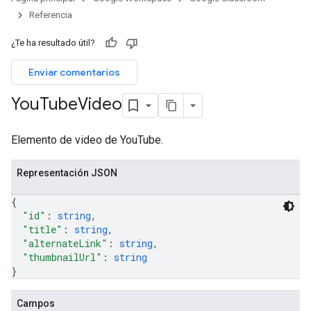
Referencia
ers
¿Te ha resultado útil?
Enviar comentarios
You
Tube
Video
Elemento de video de YouTube.
Representación JSON
{
"id"
: 
string
,
"title"
: 
string
,
"alternateLink"
: 
string
,
"thumbnailUrl"
: 
string
}
Campos