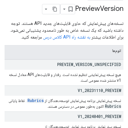
Preview
Version
co
نسخه‌های پیش‌نمایش که حاوی قابلیت‌های جدید API هستند. توجه
داشته باشید که یک نسخه خاص به طور نامحدود پشتیبانی نمی‌شود.
برای اطلاعات بیشتر
به نقشه راه API کلاس درس
مراجعه کنید.
انوم‌ها
PREVIEW
_
VERSION
_
UNSPECIFIED
هیچ نسخه پیش‌نمایشی تنظیم نشده است. رفتار و قابلیت‌های API معادل نسخه
v1 منتشر شده عمومی است.
V1
_
20231110
_
PREVIEW
Rubrics
نسخه پیش‌نمایش برنامه پیش‌نمایش توسعه‌دهندگان از
. نقاط پایانی
Rubrics
اکنون به‌طور عمومی در دسترس هستند.
V1
_
20240401
_
PREVIEW
نسخه پیش‌نمایش برنامه پیش‌نمایش توسعه‌دهندگان از