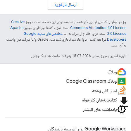
ارسال بازخورد
جز در مواردی که غیر از این ذکر شده باشد،‌محتوای این صفحه تحت مجوز
Creative
Commons Attribution 4.0 License
است. نمونه کدها نیز دارای مجوز
Apache
2.0 License
است. برای اطلاع از جزئیات، به
خطمشی‌های سایت Google
Developers‏
مراجعه کنید. جاوا علامت تجاری ثبت‌شده Oracle و/یا شرکت‌های وابسته
به آن است.
تاریخ آخرین به‌روزرسانی 2026-07-15 به‌وقت ساعت هماهنگ جهانی.
وبلاگ
وبلاگ Google Classroom
نمای کلی پشته
file_download
کتابخانه‌های کارخواه
یادداشت های انتشار
Google Workspace برای توسعه دهندگان