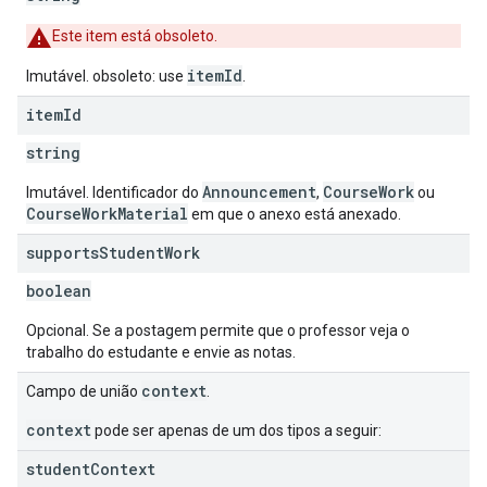
Este item está obsoleto.
itemId
Imutável. obsoleto: use
.
item
Id
string
Announcement
CourseWork
Imutável. Identificador do
,
ou
CourseWorkMaterial
em que o anexo está anexado.
supports
Student
Work
boolean
Opcional. Se a postagem permite que o professor veja o
trabalho do estudante e envie as notas.
context
Campo de união
.
context
pode ser apenas de um dos tipos a seguir:
student
Context