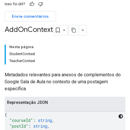
Isso foi útil?
ers
Envie comentários
Add
On
Context
Nesta página
StudentContext
TeacherContext
Metadados relevantes para anexos de complementos do
Google Sala de Aula no contexto de uma postagem
específica.
Representação JSON
{
"courseId"
: 
string
,
"postId"
: 
string
,