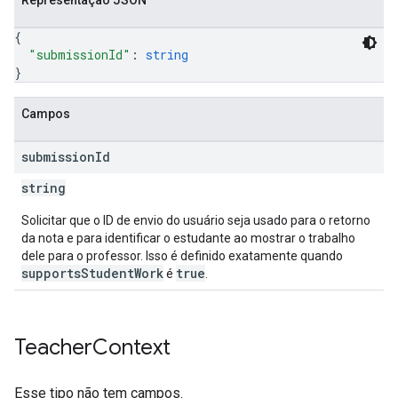
Representação JSON
{
"submissionId"
: 
string
}
Campos
submission
Id
string
Solicitar que o ID de envio do usuário seja usado para o retorno
da nota e para identificar o estudante ao mostrar o trabalho
dele para o professor. Isso é definido exatamente quando
supportsStudentWork
true
é
.
Teacher
Context
Esse tipo não tem campos.