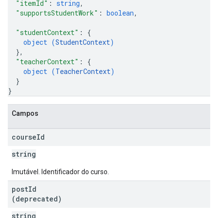
"itemId"
: 
string
,
"supportsStudentWork"
: 
boolean
,
"studentContext"
: 
{
object (
StudentContext
)
}
,
"teacherContext"
: 
{
object (
TeacherContext
)
}
}
Campos
course
Id
string
Imutável. Identificador do curso.
post
Id
(deprecated)
string