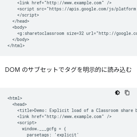
    <link href="http://www.example.com" />

    <script src="https://apis.google.com/js/platform.
    </script>

  </head>

  <body>

    <g:sharetoclassroom size=32 url="http://google.co
  </body>

DOM のサブセットでタグを明示的に読み込む
<html>

  <head>

    <title>Demo: Explicit load of a Classroom share b
    <link href="http://www.example.com" />

    <script>

      window.___gcfg = {

        parsetags: 'explicit'
