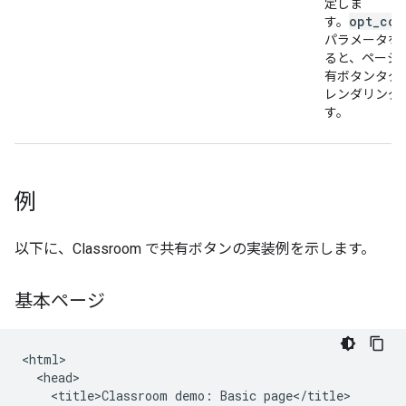
定しま
opt_con
す。
パラメータを
ると、ページ
有ボタンタグ
レンダリング
す。
例
以下に、Classroom で共有ボタンの実装例を示します。
基本ページ
<html>

  <head>

    <title>Classroom demo: Basic page</title>
