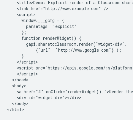
    <title>Demo: Explicit render of a Classroom share
    <link href="http://www.example.com" />

    <script>

      window.___gcfg = {

        parsetags: 'explicit'

      };

      function renderWidget() {

        gapi.sharetoclassroom.render("widget-div",

            {"url": "http://www.google.com"} );

      }

    </script>

    <script src="https://apis.google.com/js/platform.
    </script>

  </head>

  <body>

    <a href="#" onClick="renderWidget();">Render the
    <div id="widget-div"></div>

  </body>
