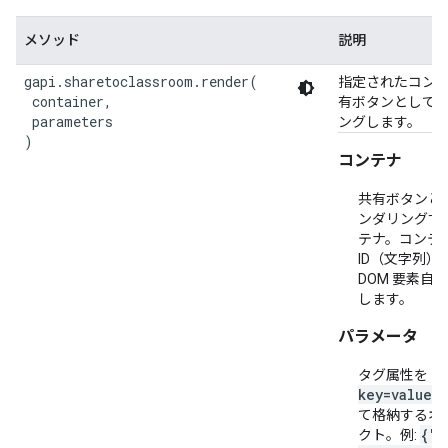
メソッド
説明
gapi.sharetoclassroom.render(

指定されたコン
 container,

有ボタンとして
 parameters

ングします。
)
コンテナ
共有ボタンと
ンダリングす
テナ。コンテ
ID（文字列）
DOM 要素自
します。
パラメータ
タグ属性を
key=value
ペ
て格納するオ
{"s
クト。例: