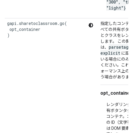
"300", "th
"light"}
gapi.sharetoclassroom.go(

指定したコンテ
 opt_container

べての共有ボタ
)
とクラスをレン
します。 この関
parsetags
は、
explicit
に設
いる場合にのみ
ください。これ
ォーマンス上の
う場合がありま
opt_container
レンダリング
有ボタンタグ
コンテナ。コ
の ID（文字
は DOM 要素