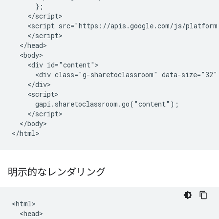
      };

    </script>

    <script src="https://apis.google.com/js/platform.
    </script>

  </head>

  <body>

    <div id="content">

      <div class="g-sharetoclassroom" data-size="32" 
    </div>

    <script>

      gapi.sharetoclassroom.go("content");

    </script>

  </body>

明示的なレンダリング
<html>

  <head>
