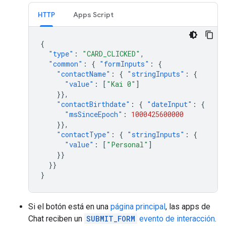
HTTP
Apps Script
{
"type"
:
"CARD_CLICKED"
,
"common"
:
{
"formInputs"
:
{
"contactName"
:
{
"stringInputs"
:
{
"value"
:
[
"Kai 0"
]
}},
"contactBirthdate"
:
{
"dateInput"
:
{
"msSinceEpoch"
:
1000425600000
}},
"contactType"
:
{
"stringInputs"
:
{
"value"
:
[
"Personal"
]
}}
}}
}
Si el botón está en una
página principal
, las apps de
Chat reciben un
SUBMIT_FORM
evento de interacción
.