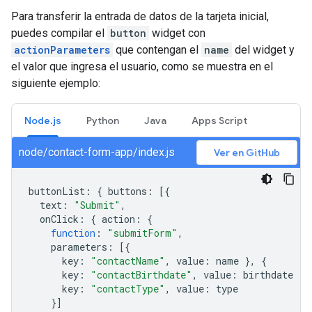
Para transferir la entrada de datos de la tarjeta inicial,
puedes compilar el
button
widget con
actionParameters
que contengan el
name
del widget y
el valor que ingresa el usuario, como se muestra en el
siguiente ejemplo:
Node.js
Python
Java
Apps Script
node/contact-form-app/index.js
Ver en GitHub
buttonList
:
{
buttons
:
[{
text
:
"Submit"
,
onClick
:
{
action
:
{
function
:
"submitForm"
,
parameters
:
[{
key
:
"contactName"
,
value
:
name
},
{
key
:
"contactBirthdate"
,
value
:
birthdate
},
key
:
"contactType"
,
value
:
type
}]