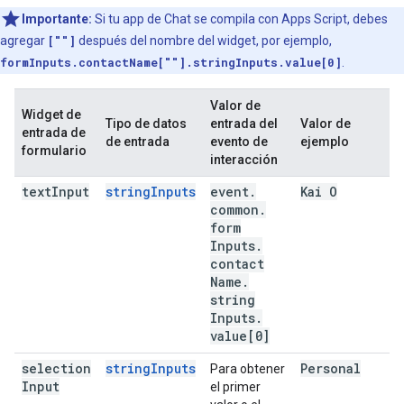
Importante:
Si tu app de Chat se compila con Apps Script, debes
agregar
[""]
después del nombre del widget, por ejemplo,
formInputs.contactName[""].stringInputs.value[0]
.
Valor de
Widget de
Tipo de datos
entrada del
Valor de
entrada de
de entrada
evento de
ejemplo
formulario
interacción
text
Input
stringInputs
event
.
Kai O
common
.
form
Inputs
.
contact
Name
.
string
Inputs
.
value[0]
selection
stringInputs
Personal
Para obtener
Input
el primer