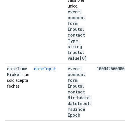
valor o el
único,
event
.
common
.
form
Inputs
.
contact
Type
.
string
Inputs
.
value[0]
date
Time
dateInput
event
.
1000425600000
Picker
common
.
que
form
solo acepta
Inputs
.
fechas
contact
Birthdate
.
date
Input
.
ms
Since
Epoch