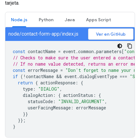
tarjeta.
Node.js
Python
Java
Apps Script
node/contact-form-app/index.js
Ver en GitHub
const
contactName
=
event
.
common
.
parameters
[
"conta
// Checks to make sure the user entered a contact 
// If no name value detected, returns an error mes
const
errorMessage
=
"Don't forget to name your ne
if
(
!
contactName
 && 
event
.
dialogEventType
===
"SU
return
{
actionResponse
:
{
type
:
"DIALOG"
,
dialogAction
:
{
actionStatus
:
{
statusCode
:
"INVALID_ARGUMENT"
,
userFacingMessage
:
errorMessage
}}
}};
}