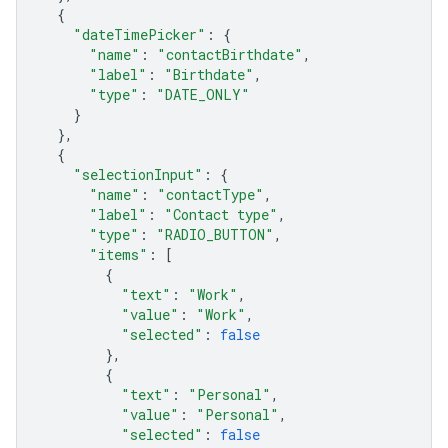
{
"dateTimePicker"
:
{
"name"
:
"contactBirthdate"
,
"label"
:
"Birthdate"
,
"type"
:
"DATE_ONLY"
}
},
{
"selectionInput"
:
{
"name"
:
"contactType"
,
"label"
:
"Contact type"
,
"type"
:
"RADIO_BUTTON"
,
"items"
:
[
{
"text"
:
"Work"
,
"value"
:
"Work"
,
"selected"
:
false
},
{
"text"
:
"Personal"
,
"value"
:
"Personal"
,
"selected"
:
false