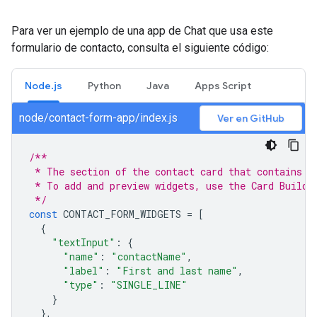
Para ver un ejemplo de una app de Chat que usa este
formulario de contacto, consulta el siguiente código:
Node.js
Python
Java
Apps Script
node/contact-form-app/index.js
Ver en GitHub
/**
 * The section of the contact card that contains t
 * To add and preview widgets, use the Card Builde
 */
const
CONTACT_FORM_WIDGETS
=
[
{
"textInput"
:
{
"name"
:
"contactName"
,
"label"
:
"First and last name"
,
"type"
:
"SINGLE_LINE"
}
},