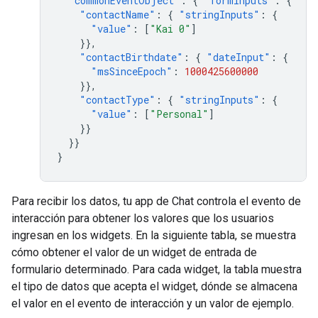
"commonEventObject"
:
{
"formInputs"
:
{
"contactName"
:
{
"stringInputs"
:
{
"value"
:
[
"Kai 0"
]
}},
"contactBirthdate"
:
{
"dateInput"
:
{
"msSinceEpoch"
:
1000425600000
}},
"contactType"
:
{
"stringInputs"
:
{
"value"
:
[
"Personal"
]
}}
}}
}
Para recibir los datos, tu app de Chat controla el evento de
interacción para obtener los valores que los usuarios
ingresan en los widgets. En la siguiente tabla, se muestra
cómo obtener el valor de un widget de entrada de
formulario determinado. Para cada widget, la tabla muestra
el tipo de datos que acepta el widget, dónde se almacena
el valor en el evento de interacción y un valor de ejemplo.