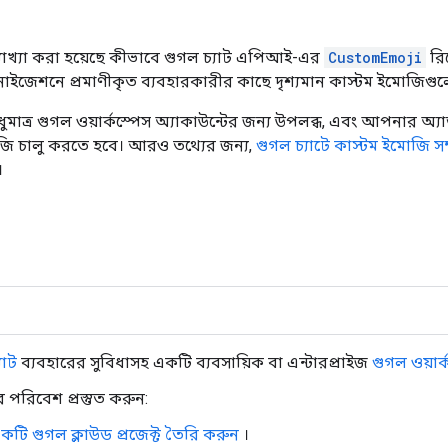
ব্যাখ্যা করা হয়েছে কীভাবে গুগল চ্যাট এপিআই-এর
CustomEmoji
রি
গানাইজেশনে প্রমাণীকৃত ব্যবহারকারীর কাছে দৃশ্যমান কাস্টম ইমোজিগ
ুমাত্র গুগল ওয়ার্কস্পেস অ্যাকাউন্টের জন্য উপলব্ধ, এবং আপনার অ্য
জি চালু করতে হবে। আরও তথ্যের জন্য,
গুগল চ্যাটে কাস্টম ইমোজি সম
।
যাট
ব্যবহারের সুবিধাসহ একটি ব্যবসায়িক বা এন্টারপ্রাইজ
গুগল ওয়ার্
পরিবেশ প্রস্তুত করুন:
কটি গুগল ক্লাউড প্রজেক্ট তৈরি করুন
।