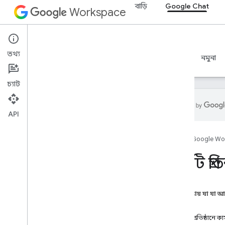
বাড়ি
Google Chat
Workspace
Google Chat
তথ্য
ওভারভিউ
নির্দেশিকা
রেফারেন্স
MCP সার্ভার
নমুনা
চ্যাট
API
শুরু করুন
হোম
Google Wo
Google Chat ওভারভিউ দিয়ে ডেভেলপ
করুন
একটি প্র
Google Workspace-এ ডেভেলপ
করুন
দ্রুত শুরু
এই পৃষ্ঠায় যা যা 
প্রমাণীকরণ এবং অনুমোদন
পূর্বশর্ত
Chat API কল করুন
একটি প্রতিষ্ঠানে ক