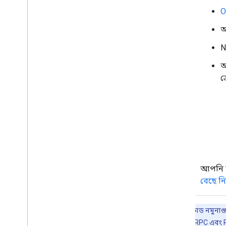
সংযুক্তি আপলোড এবং ডাউনলোড করুন
O
ব্যবহারকারীদের সাথে যোগাযোগ করুন
আ
Google Chat থেকে ইভেন্ট নিয়ে কাজ করুন
Google চ্যাট ব্যবহারকারীদের চিহ্নিত করুন
N
এবং নির্দিষ্ট করুন
আ
ব্যবহারকারীদের উপলব্ধতার অবস্থা
পরিচালনা করুন
ক
কর্মযোগ্য ত্রুটি বার্তা লিখুন
চ্যাট অ্যাপের নমুনা এবং টিউটোরিয়ালগুলি
অন্বেষণ করুন
স্থাপন
,
পরীক্ষা
,
এবং সমস্যা সমাধান
স্থাপনা তৈরি করুন এবং পরিচালনা করুন
ইন্টারেক্টিভ বৈশিষ্ট্য পরীক্ষা করুন
লগ ত্রুটি
আপনি ব
সমস্যা সমাধান
বেছে ন
একটি ইন্টারেক্টিভ চ্যাট অ্যাপকে Google
এই পৃষ্ঠার কোড নমুনাগ
Workspace অ্যাড-অনে রূপান্তর করুন
করতে পারেন। gRPC এবং RE