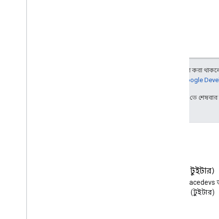
অন্য কিছু উল্লেখ না করা থাকলে,
আরও জানতে,
Google Devel
2026-04-23 UTC-তে শেষবা
ব্লগ
এক্স (টুইটার)
Google Workspace Developers
X-এ @workspacedevs 
ব্লগ পড়ুন
করুন (টুইটার)