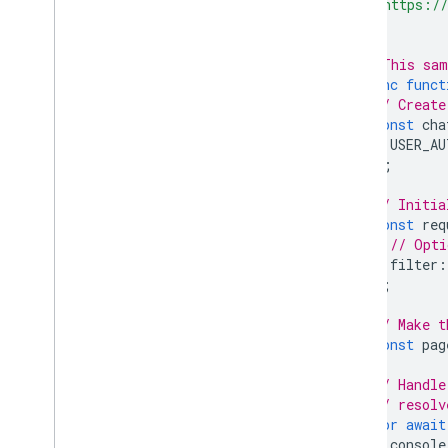
'https://
];
// This sam
async
funct
// Create
const
cha
USER_AU
);
// Initia
const
req
// Opti
filter
:
};
// Make t
const
pag
// Handle
// resolv
for
await
console