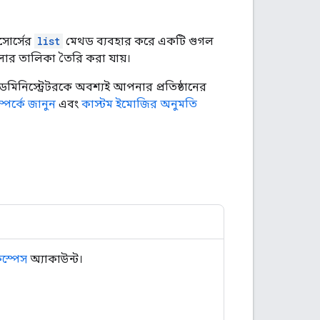
সোর্সের
list
মেথড ব্যবহার করে একটি গুগল
ুলোর তালিকা তৈরি করা যায়।
াডমিনিস্ট্রেটরকে অবশ্যই আপনার প্রতিষ্ঠানের
্পর্কে জানুন
এবং
কাস্টম ইমোজির অনুমতি
কস্পেস
অ্যাকাউন্ট।