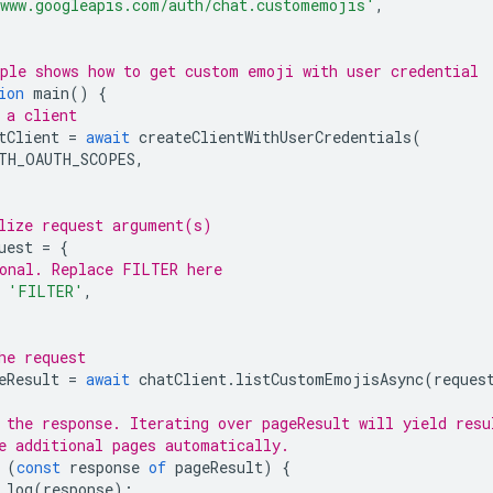
www.googleapis.com/auth/chat.customemojis'
,
ple shows how to get custom emoji with user credential
ion
main
()
{
 a client
tClient
=
await
createClientWithUserCredentials
(
TH_OAUTH_SCOPES
,
lize request argument(s)
uest
=
{
onal. Replace FILTER here
'FILTER'
,
he request
eResult
=
await
chatClient
.
listCustomEmojisAsync
(
reques
 the response. Iterating over pageResult will yield resu
e additional pages automatically.
(
const
response
of
pageResult
)
{
.
log
(
response
);