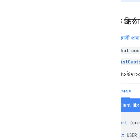
Google Workspace মার্কেটপ্লেসে প্রকাশ
করুন
Google Workspace মার্কেটপ্লেসে চ্যাট
একটি প্রতিষ
অ্যাপ প্রকাশ করুন
পাবলিক চ্যাট অ্যাপের জন্য প্রয়োজনীয়
প্রক্রিয়া এবং পর্যালোচনা করুন
ব্যবহারকারী প্র
প্রকাশিত চ্যাট অ্যাপ রক্ষণাবেক্ষণ করুন
chat.cus
একটি অ্যাপ বন্ধ বা মুছে দিন
ListCust
Google Workspace অ্যাডমিনিস্ট্রেটর
হিসেবে Chat ম্যানেজ করুন
নিম্নলিখিত উদাহ
ওভারভিউ
আপনার প্রতিষ্ঠানে স্পেস খুঁজুন এবং
নোড.জেএস
পরিচালনা করুন
নির্দিষ্ট ব্যবহারকারীদের জন্য একটি স্থান
আবিষ্কারযোগ্য করুন
chat/client-li
আপনার প্রতিষ্ঠানকে Chat-এ স্থানান্তর করুন
import
{
cre
const
USER_