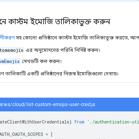
্ঠানে কাস্টম ইমোজি তালিকাভুক্ত করুন
মাণীকরণ
সহ কোনো প্রতিষ্ঠানে কাস্টম ইমোজি তালিকাভুক্ত করতে, আপ
tomemojis
এর অনুমোদনের পরিধি নির্দিষ্ট করুন।
omEmojis
মেথডটি কল করুন।
রণ তালিকাটি একটি প্রতিষ্ঠানের নিজস্ব ইমোজিগুলো দেখায়।
braries/cloud/list-custom-emojis-user-cred.js
ateClientWithUserCredentials
}
from
'./authentication-ut
AUTH_OAUTH_SCOPES
=
[