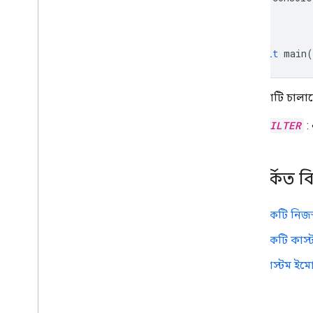
}
}
await
main
(
এই নমুনাটি চালান
FILTER
:
সম্পর্কিত ব
একটি নিজস
একটি কাস্
কাস্টম ইমো