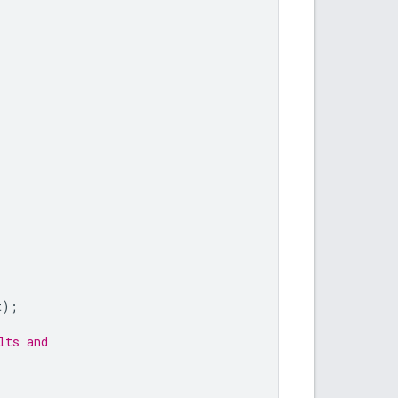
t
);
lts and