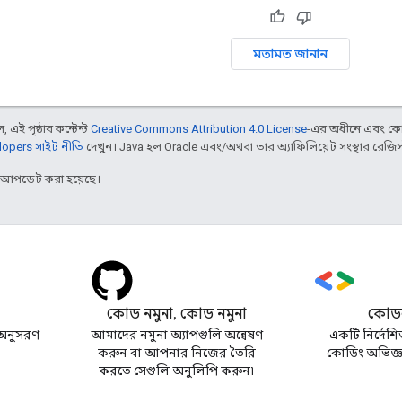
মতামত জানান
 এই পৃষ্ঠার কন্টেন্ট
Creative Commons Attribution 4.0 License
-এর অধীনে এবং কো
opers সাইট নীতি
দেখুন। Java হল Oracle এবং/অথবা তার অ্যাফিলিয়েট সংস্থার রেজিস্টার
র আপডেট করা হয়েছে।
কোড নমুনা, কোড নমুনা
কোডল
অনুসরণ
আমাদের নমুনা অ্যাপগুলি অন্বেষণ
একটি নির্দেশি
করুন বা আপনার নিজের তৈরি
কোডিং অভিজ্ঞত
করতে সেগুলি অনুলিপি করুন৷