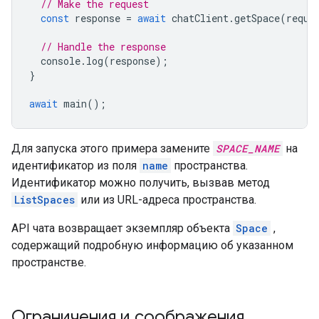
// Make the request
const
response
=
await
chatClient
.
getSpace
(
reque
// Handle the response
console
.
log
(
response
);
}
await
main
();
Для запуска этого примера замените
SPACE_NAME
на
идентификатор из поля
name
пространства.
Идентификатор можно получить, вызвав метод
ListSpaces
или из URL-адреса пространства.
API чата возвращает экземпляр объекта
Space
,
содержащий подробную информацию об указанном
пространстве.
Ограничения и соображения