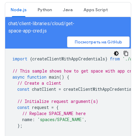
Node.js
Python
Java
Apps Script
chat/client-libraries/cloud/get-
space-app-cred.js
Посмотреть на GitHub
import
{
createClientWithAppCredentials
}
from
'./au
// This sample shows how to get space with app cre
async
function
main
()
{
// Create a client
const
chatClient
=
createClientWithAppCredential
// Initialize request argument(s)
const
request
=
{
// Replace SPACE_NAME here
name
:
'spaces/SPACE_NAME'
,
};