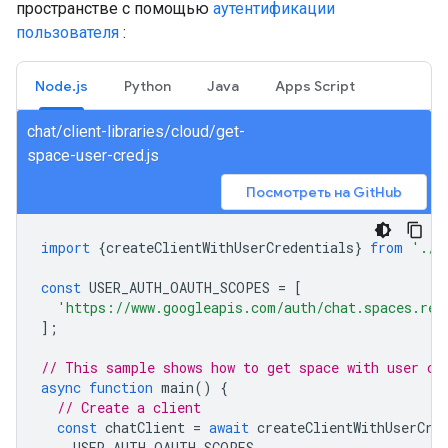
пространстве с помощью
аутентификации
пользователя
:
Node.js
Python
Java
Apps Script
chat/client-libraries/cloud/get-
space-user-cred.js
Посмотреть на GitHub
import
{
createClientWithUserCredentials
}
from
'./a
const
USER_AUTH_OAUTH_SCOPES
=
[
'https://www.googleapis.com/auth/chat.spaces.rea
];
// This sample shows how to get space with user cr
async
function
main
()
{
// Create a client
const
chatClient
=
await
createClientWithUserCre
USER_AUTH_OAUTH_SCOPES
,