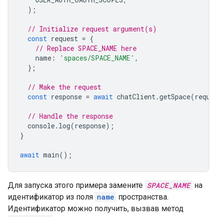
);
// Initialize request argument(s)
const
request
=
{
// Replace SPACE_NAME here
name
:
'spaces/SPACE_NAME'
,
};
// Make the request
const
response
=
await
chatClient
.
getSpace
(
reque
// Handle the response
console
.
log
(
response
);
}
await
main
();
Для запуска этого примера замените
SPACE_NAME
на
идентификатор из поля
name
пространства.
Идентификатор можно получить, вызвав метод