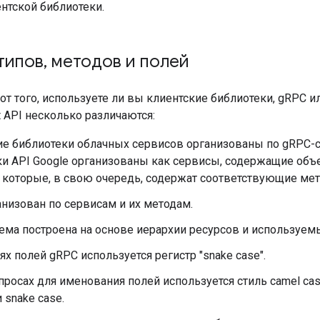
нтской библиотеки.
типов
,
методов и полей
от того, используете ли вы клиентские библиотеки, gRPC и
t API несколько различаются:
ие библиотеки облачных сервисов организованы по gRPC-с
ки API Google организованы как сервисы, содержащие объ
 которые, в свою очередь, содержат соответствующие ме
низован по сервисам и их методам.
ема построена на основе иерархии ресурсов и используем
ях полей gRPC используется регистр "snake case".
просах для именования полей используется стиль camel cas
и snake case.