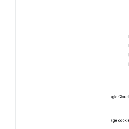
Google Workspace для разработчиков
Обзор платформы
Продукты для разработчиков
Примечания к выпускам
Поддержка для разработчиков
Условия использования
Android
Chrome
Firebase
Google Cloud
Условия использования
Конфиденциальность
Manage cooki