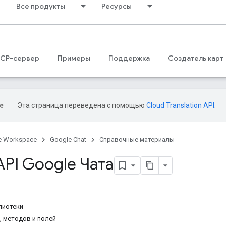
Все продукты
Ресурсы
CP-сервер
Примеры
Поддержка
Создатель карт
Эта страница переведена с помощью
Cloud Translation API
.
e Workspace
Google Chat
Справочные материалы
PI Google Чата
лиотеки
, методов и полей