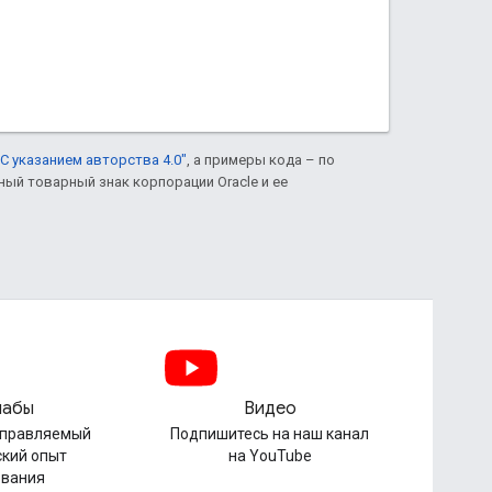
С указанием авторства 4.0"
, а примеры кода – по
нный товарный знак корпорации Oracle и ее
лабы
Видео
управляемый
Подпишитесь на наш канал
ский опыт
на YouTube
ования