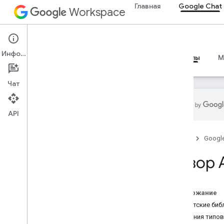
Главная
Google Chat
Workspace
Google Chat
Информация
Обзор
Руководства
Справочные материалы
M
Чат
API
Обзор
Главная
Googl
Справочник RPC
Сведения о REST
Обзор A
Ограничения и квоты
Содержание
Клиентские биб
Названия типов