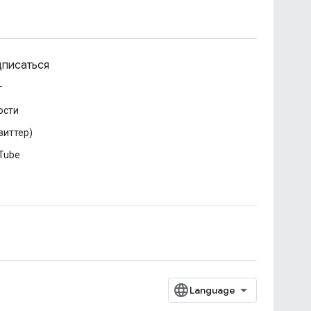
писаться
г
ости
виттер)
Tube