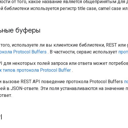
ости от того, какое название является общепринятым для 
й библиотеки используется регистр title case, camel case ил
ьные буферы
того, используете ли вы клиентские библиотеки, REST или
окола Protocol Buffers
. В частности, сервис использует
прот
I для некоторых полей запроса или ответа может потребо
типов протокола Protocol Buffer
.
и вызове REST API поведение протокола Protocol Buffers
п
ей в JSON-ответе. Эти поля устанавливаются на значение 
ответ.
I