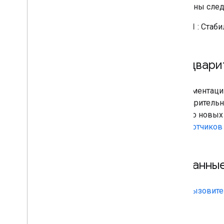
Доступны след
v1
: Стаби
Предварит
В документаци
предварительн
отзыв о новых
разработчиков
Связанны
Вызовите 