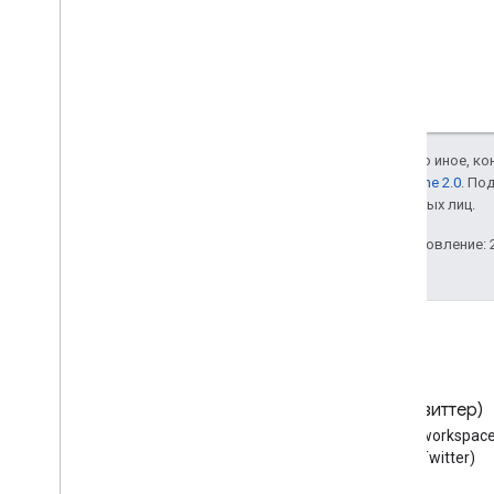
Если не указано иное, к
лицензии Apache 2.0
. По
аффилированных лиц.
Последнее обновление: 2
Блог
X (Твиттер)
Читайте блог разработчиков
Следуйте @workspace
Google Workspace
X (Twitter)