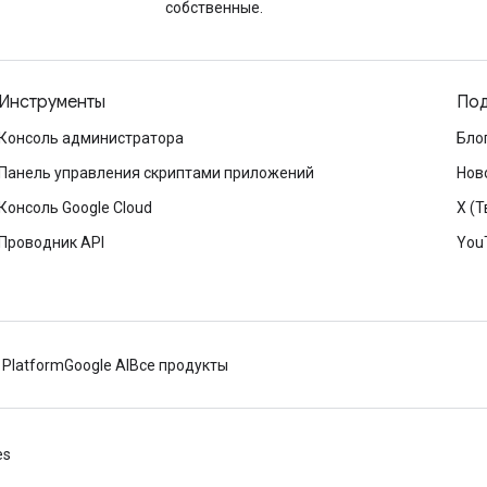
собственные.
Инструменты
Под
Консоль администратора
Бло
Панель управления скриптами приложений
Нов
Консоль Google Cloud
X (Т
Проводник API
You
 Platform
Google AI
Все продукты
es