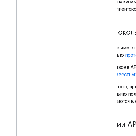
В зависим
клиентско
Протокол
Независимо от 
помощью
прот
При вызове AP
общеизвестных 
Кроме того, пр
отсутствию пол
включаются в 
версии AP