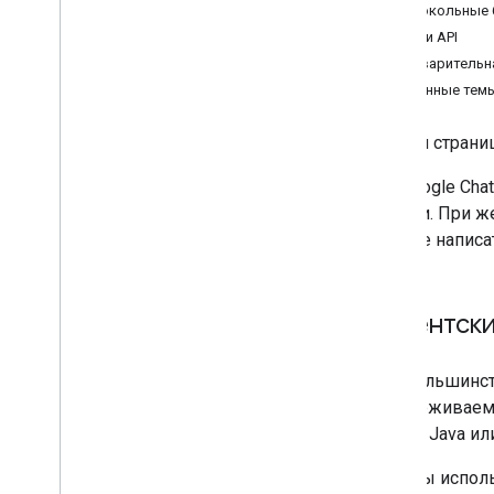
Протокольные
версии API
Предварительн
Связанные тем
На этой страни
API Google Ch
обоими. При ж
можете написа
Клиентск
Для большинст
поддерживае
Python, Java ил
Если вы исполь