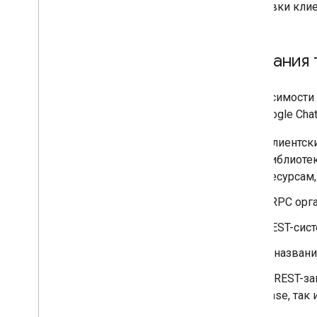
установки клие
Названия 
В зависимости 
для Google Cha
Клиентск
библиоте
ресурсам,
gRPC орга
REST-сист
В названи
В REST-за
case, так 