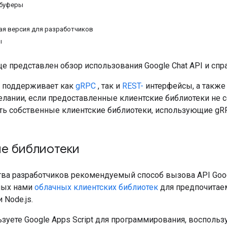
 буферы
ая версия для разработчиков
ы
це представлен обзор использования Google Chat API и сп
at поддерживает как
gRPC
, так и
REST-
интерфейсы, а такж
елании, если предоставленные клиентские библиотеки не 
ть собственные клиентские библиотеки, использующие gRP
ие библиотеки
ва разработчиков рекомендуемый способ вызова API Goog
мых нами
облачных клиентских библиотек
для предпочитае
и Node.js.
зуете Google Apps Script для программирования, воспольз