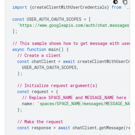
import
{
createClientWithUserCredentials
}
from
'./a
const
USER_AUTH_OAUTH_SCOPES
=
[
'https://www.googleapis.com/auth/chat.messages.r
];
// This sample shows how to get message with user 
async
function
main
()
{
// Create a client
const
chatClient
=
await
createClientWithUserCre
USER_AUTH_OAUTH_SCOPES
,
);
// Initialize request argument(s)
const
request
=
{
// Replace SPACE_NAME and MESSAGE_NAME here
name
:
'spaces/SPACE_NAME/messages/MESSAGE_NAME
};
// Make the request
const
response
=
await
chatClient
.
getMessage
(
req