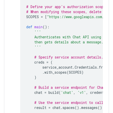
# Define your app's authorization scopes.
# When modifying these scopes, delete the 
SCOPES
=
[
"https://www.googleapis.com/auth
def
main
():
'''
    Authenticates with Chat API using app 
    then gets details about a message.
    '''
# Specify service account details.
creds
=
(
service_account
.
Credentials
.
from_s
.
with_scopes
(
SCOPES
)
)
# Build a service endpoint for Chat AP
chat
=
build
(
'chat'
,
'v1'
,
credentials
# Use the service endpoint to call Cha
result
=
chat
.
spaces
()
.
messages
()
.
get
(