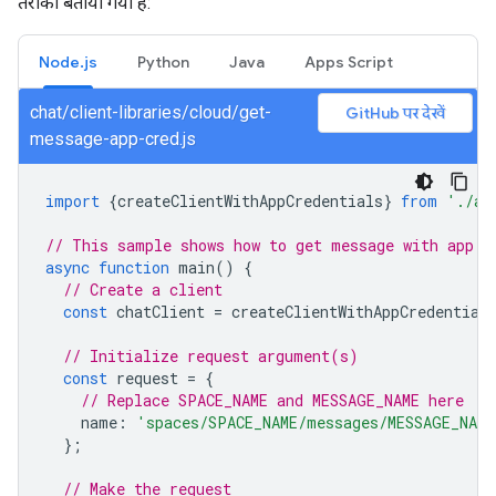
तरीका बताया गया है:
Node.js
Python
Java
Apps Script
chat/client-libraries/cloud/get-
GitHub पर देखें
message-app-cred.js
import
{
createClientWithAppCredentials
}
from
'./au
// This sample shows how to get message with app c
async
function
main
()
{
// Create a client
const
chatClient
=
createClientWithAppCredential
// Initialize request argument(s)
const
request
=
{
// Replace SPACE_NAME and MESSAGE_NAME here
name
:
'spaces/SPACE_NAME/messages/MESSAGE_NAME
};
// Make the request