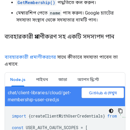
GetMembership()
পদ্ধতিতে কল করুন।
মেম্বারশিপ পেতে
name
পাস করুন। Google চ্যাটের
সদস্যতা সংস্থান থেকে সদস্যতার নামটি পান।
ব্যবহারকারী প্রমাণীকরণ সহ একটি সদস্যপদ পান
ব্যবহারকারী প্রমাণীকরণের
সাথে কীভাবে সদস্যতা পাবেন তা
এখানে:
Node.js
পাইথন
জাভা
অ্যাপস স্ক্রিপ্ট
chat/client-libraries/cloud/get-
GitHub এ দেখুন
membership-user-cred.js
import
{
createClientWithUserCredentials
}
from
'./a
const
USER_AUTH_OAUTH_SCOPES
=
[