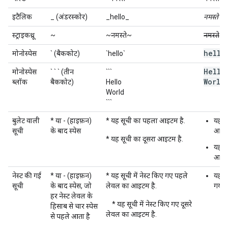
इटैलिक
_ (अंडरस्कोर)
_hello_
नमस्ते
स्ट्राइकथ्रू
~
~नमस्ते~
नमस्ते
hello
मोनोस्पेस
` (बैककोट)
`hello`
Hello
मोनोस्पेस
` ` ` (तीन
```
World
ब्लॉक
बैककोट)
Hello
World
```
बुलेट वाली
* या - (हाइफ़न)
* यह सूची का पहला आइटम है.
यह स
सूची
के बाद स्पेस
आइटम
* यह सूची का दूसरा आइटम है.
यह सू
आइटम
नेस्ट की गई
* या - (हाइफ़न)
* यह सूची में नेस्ट किए गए पहले
यह सू
सूची
के बाद स्पेस, जो
लेवल का आइटम है.
गया 
हर नेस्ट लेवल के
* यह सूची में नेस्ट किए गए दूसरे
हिसाब से चार स्पेस
लेवल का आइटम है.
से पहले आता है