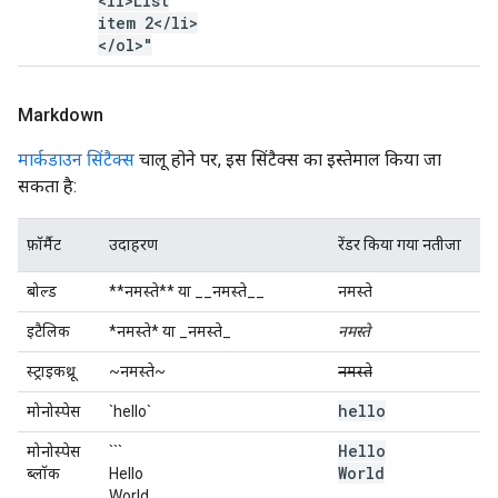
<li>List
item 2<
/
li>
<
/
ol>"
Markdown
मार्कडाउन सिंटैक्स
चालू होने पर, इस सिंटैक्स का इस्तेमाल किया जा
सकता है:
फ़ॉर्मैट
उदाहरण
रेंडर किया गया नतीजा
बोल्ड
**नमस्ते** या __नमस्ते__
नमस्ते
इटैलिक
*नमस्ते* या _नमस्ते_
नमस्ते
स्ट्राइकथ्रू
~नमस्ते~
नमस्ते
hello
मोनोस्पेस
`hello`
Hello
मोनोस्पेस
```
World
ब्लॉक
Hello
World