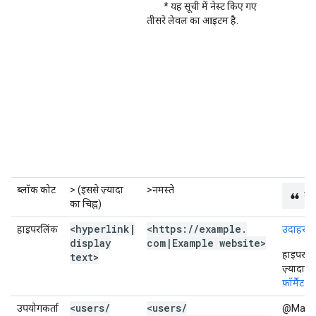
* यह सूची में नेस्ट किए गए
तीसरे लेवल का आइटम है.
ब्लॉक कोट
> (इससे ज़्यादा
>नमस्ते
नमस
का चिह्न)
<hyperlink
|
<https:
/
/
example
.
हाइपरलिंक
उदाहरण 
display
com
|
Example website>
हाइपरलिंक
text>
ज़्यादा ज
फ़ॉर्मैट 
<users
/
<users
/
उपयोगकर्ता
@Maha