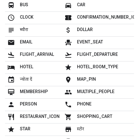
directions_bus
directions_car
BUS
CAR
schedule
confirmation_number
CLOCK
CONFIRMATION_NUMBER_ICO
subject
attach_money
ब्यौरा
DOLLAR
mail
event_seat
EMAIL
EVENT_SEAT
flight_land
flight_takeoff
FLIGHT_ARRIVAL
FLIGHT_DEPARTURE
hotel
grade
HOTEL
HOTEL_ROOM_TYPE
insert_invitation
location_on
न्योता दें
MAP_PIN
card_membership
people
MEMBERSHIP
MULTIPLE_PEOPLE
person
local_phone
PERSON
PHONE
restaurant
shopping_cart
RESTAURANT_ICON
SHOPPING_CART
grade
store
STAR
स्टोर