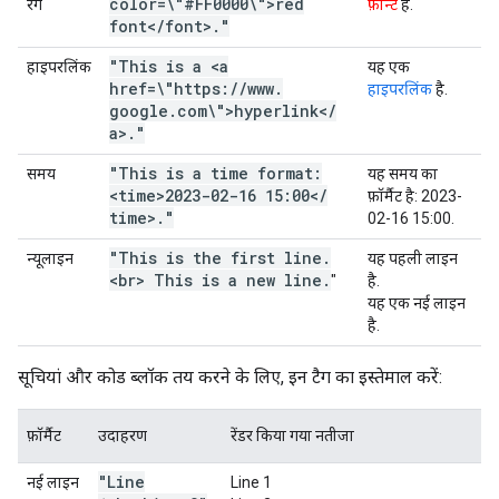
color=\"#FF0000\">red
रंग
फ़ॉन्ट
है.
font<
/
font>
.
"
"This is a <a
हाइपरलिंक
यह एक
href=\"https:
/
/
www
.
हाइपरलिंक
है.
google
.
com\">hyperlink<
/
a>
.
"
"This is a time format:
समय
यह समय का
<time>2023-02-16 15:00<
/
फ़ॉर्मैट है:
2023-
time>
.
"
02-16 15:00
.
"This is the first line
.
न्यूलाइन
यह पहली लाइन
<br> This is a new line
.
"
है.
यह एक नई लाइन
है.
सूचियां और कोड ब्लॉक तय करने के लिए, इन टैग का इस्तेमाल करें:
फ़ॉर्मैट
उदाहरण
रेंडर किया गया नतीजा
"Line
नई लाइन
Line 1