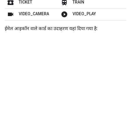
local_play
train
TICKET
TRAIN
videocam
play_circle_filled
VIDEO_CAMERA
VIDEO_PLAY
ईमेल आइकॉन वाले कार्ड का उदाहरण यहां दिया गया है: