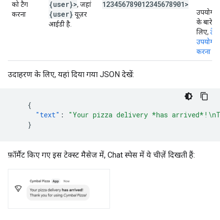
{user}>
123456789012345678901>
को टैग
, जहां
उपयोगकर्
{user}
करना
यूज़र
के बारे मे
आईडी है.
लिए,
टेक्
उपयोगकर्
करना
लेख 
उदाहरण के लिए, यहां दिया गया JSON देखें:
{
"text"
:
"Your pizza delivery *has arrived*!\n
}
फ़ॉर्मैट किए गए इस टेक्स्ट मैसेज में, Chat स्पेस में ये चीज़ें दिखती हैं: