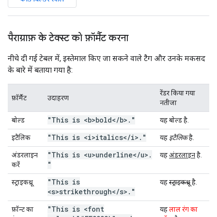
पैराग्राफ़ के टेक्स्ट को फ़ॉर्मैट करना
नीचे दी गई टेबल में, इस्तेमाल किए जा सकने वाले टैग और उनके मकसद
के बारे में बताया गया है:
रेंडर किया गया
फ़ॉर्मैट
उदाहरण
नतीजा
"This is <b>bold<
/
b>
.
"
बोल्ड
यह
बोल्ड
है.
"This is <i>italics<
/
i>
.
"
इटैलिक
यह
इटैलिक
है.
"This is <u>underline<
/
u>
.
अंडरलाइन
यह
अंडरलाइन
है.
"
करें
"This is
स्ट्राइकथ्रू
यह
स्ट्राइकथ्रू
है.
<s>strikethrough<
/
s>
.
"
"This is <font
फ़ॉन्ट का
यह
लाल रंग का