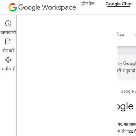
होम पेज
Google Chat
Workspace
Google Chat
जानकारी
खास जानकारी
गाइड
रेफ़रंस
एमसीपी सर्वर
सैंपल
चैट करें
एपीआई
एआई से मिले अनुवादों म
शुरू करना
Google Chat के ज़रिए डेवलप करें
होम पेज
Google 
Google Workspace पर डेवलप करना
क्विकस्टार्ट
Google C
पुष्टि करना और अनुमति देना
चैट एपीआई को कॉल करें
इस पेज पर, यह जानक
योजना बनाएं
Chat API की मदद से 