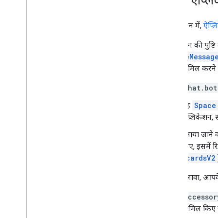
Chat ऐप्लिक
इस सेक्शन में,
ऐप्लि
ऐप्लिकेशन की पुष्ट
CreateMessag
फ़ील्ड शामिल करने ह
chat.bot
वह
Space
ऐप्लिकेशन, स
बनाया जाने 
लिए, इसमें रि
(
cardsV2
इसके अलावा, आपके 
accessor
शामिल किए ज