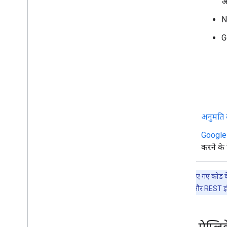
आ
N
G
अनुमति क
Google 
करने के
इस पेज पर दिए गए कोड के
सकता है. gRPC और REST इंटरफ