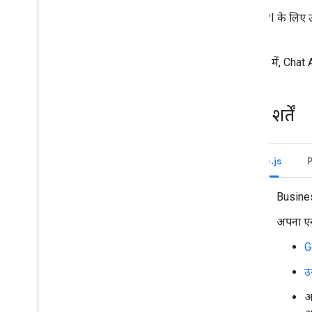
Chat API के लिए उप
देखें.
इस गाइड में, Chat 
ज़रूरी शर्तें
Node.js
Busines
अपना एन
G
उ
अ