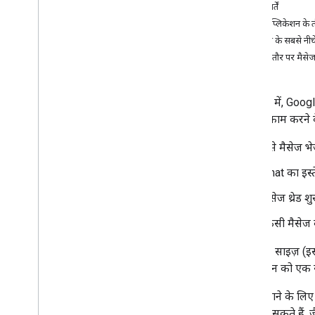
अपने उपयोगकर्ताओं की ज़रूरतें पहचानें
ज़रूरी शर्तें
सभी उपयोगकर्ता की गतिविधियां तय करें
Chat ऐप्लिकेशन के 
Chat ऐप्लिकेशन का आर्किटेक्चर चुनें
मैसेज के सबसे नीचे
उपयोगकर्ता के इंटरैक्शन डिज़ाइन करना
निजी तौर पर मैसे
बनाएं
इस गाइड में, Goo
मैसेज भेजना और मैनेज करना
कोई भी काम करने 
खास जानकारी
मैसेज भेजना
ऐसे मैसेज भेज
उपयोगकर्ता कार्ड बनाना और उन्हें अपडेट
करना
Chat का इस्त
मैसेज फ़ॉर्मैट करना
मैसेज थ्रेड 
यूज़र इंटरफ़ेस बनाएं
मैसेज मैनेज करें
किसी मैसेज क
मैसेज पढ़े जाने की स्थिति देखें
स्पेस का इस्तेमाल करें
मैसेज का साइज़ (इस
स्पेस को सेक्शन में व्यवस्थित करना
ऐप्लिकेशन को एक से 
स्पेस में सदस्यों को मैनेज करना
मैसेज बनाने के लि
मैसेज पर प्रतिक्रिया दें
उन्हें भेज सकते हैं