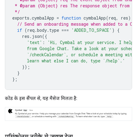
 * @param {Object} res The response object from th
 */
exports
.
cymbalApp
=
function
cymbalApp
(
req
,
res
)
{
// Send an onboarding message when added to a Ch
if
(
req
.
body
.
type
===
'ADDED_TO_SPACE'
)
{
res
.
json
({
'text'
:
'Hi, Cymbal at your service. I help 
      from Google Chat. Take a look at your schedu
      `/checkCalendar`, or schedule a meeting with
      learn what else I can do, type `/help`.'
});
}
};
कोड के इस सैंपल से, यह मैसेज मिलता है:
एसिंक्रोनस तरीके से जवाब देना