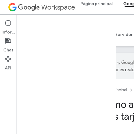
Página principal
Goog
Workspace
Google Chat
Información
Descripción general
Guías
Referencia
Servidor
Chat
API
traducciones real
Comenzar
Descripción general de Develop with
Google Chat
Página principal
Desarrolla en Google Workspace
Cómo ag
Guías de inicio rápido
Valida y autoriza
a las ta
Llama a la API de Chat
Plan