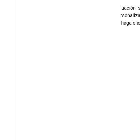
A continuación, 
para personaliza
usuario haga clic