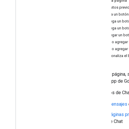
En esta página
Identifica las necesidades de tus
Requisitos previ
usuarios
Agrega un botón
Definir todos los recorridos del usuario
Agrega un botó
Elige una arquitectura de app de Chat
Agrega un botó
Cómo diseñar interacciones del usuario
Agregar un bot
Cómo agregar 
Compilación
Cómo agregar u
Cómo enviar y administrar mensajes
Personaliza el
Descripción general
Cómo enviar un mensaje
Crea y actualiza tarjetas de
En esta página, 
usuario
con tu app de Go
Dar formato a los mensajes
Cómo compilar interfaces de
Las apps de Chat
usuario
Crea tarjetas
Mensajes
Agrega imágenes y texto
Páginas pr
Cómo agregar elementos
interactivos de la IU
de Chat
Administrar mensajes