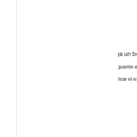
Agrega un bo
En el siguiente 
Para aplicar el e