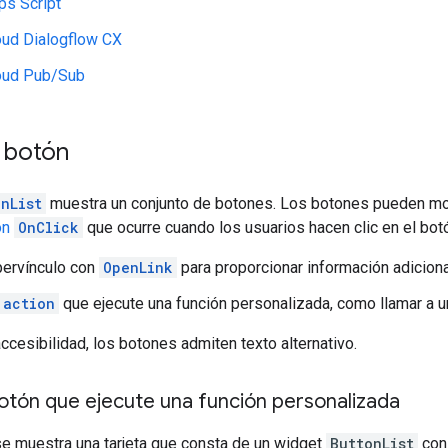
ps Script
oud Dialogflow CX
oud Pub/Sub
 botón
nList
muestra un conjunto de botones. Los botones pueden mos
ón
OnClick
que ocurre cuando los usuarios hacen clic en el bot
pervínculo con
OpenLink
para proporcionar información adiciona
action
que ejecute una función personalizada, como llamar a u
accesibilidad, los botones admiten texto alternativo.
otón que ejecute una función personalizada
se muestra una tarjeta que consta de un widget
ButtonList
con 