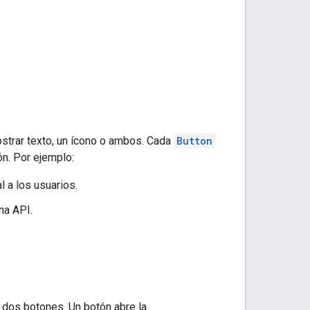
trar texto, un ícono o ambos. Cada
Button
ón. Por ejemplo:
l a los usuarios.
na API.
dos botones. Un botón abre la