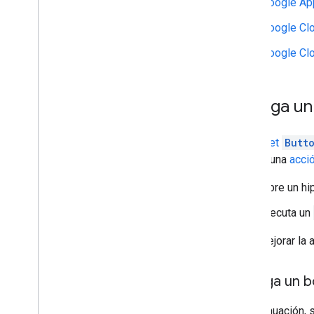
Google Ap
Implementa
,
prueba y soluciona
problemas
Google Cl
Crea y administra implementaciones
Google Cl
Prueba las funciones interactivas
Errores de registro
Solución de problemas
Agrega un
Convierte una app de Chat
interactiva en un complemento de
El
widget
Butto
Google Workspace
admite una
acci
Publicar en Google Workspace
Abre un hi
Marketplace
Publica apps de Chat en Google
Ejecuta un
Workspace Marketplace
Procesa y revisa los requisitos para
Para mejorar la 
las apps de Chat públicas
Cómo mantener las apps de Chat
publicadas
Agrega un b
Desactivar o borrar una app
A continuación, 