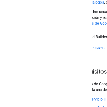
Diálogos
,
Cómo verificar el estado de lectura
del mensaje
Cuando los usuar
Trabaja con espacios
información y r
Organiza los espacios en secciones
usuarios de Goo
Administra los miembros de los
espacios
Cómo reaccionar a los mensajes
Usa Card Builder
Trabaja con emojis personalizados
Cómo subir y descargar archivos
Abrir Card Bu
adjuntos
Interactuar con los usuarios
Trabaja con eventos de Google Chat
Identifica y especifica los usuarios de
Requisitos
Google Chat
Administra el estado de disponibilidad
de los usuarios
Una app de Googl
Cómo escribir mensajes de error
completa una de 
prácticos
Explora instructivos y ejemplos de la
Servicio 
app de Chat