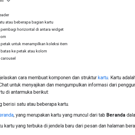
ni
eader
u atau beberapa bagian kartu
embagi horizontal di antara widget
lom
etak untuk menampilkan koleksi item
atas ke petak atau kolom
carousel
jelaskan cara membuat komponen dan struktur
kartu
. Kartu adal
 Chat untuk menyajikan dan mengumpulkan informasi dari penggu
u di antarmuka berikut:
 berisi satu atau beberapa kartu.
eranda
, yang merupakan kartu yang muncul dari tab
Beranda
dala
itu kartu yang terbuka di jendela baru dari pesan dan halaman ber