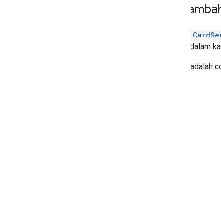
Menambahk
Widget
CardSe
widget dalam kar
Berikut adalah 