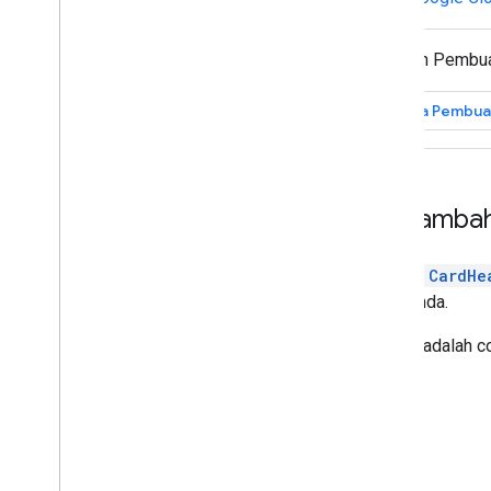
memecahkan masalah
Membuat dan mengelola deployment
Menguji fitur interaktif
Gunakan Pembuat
Error log
Memecahkan masalah
Buka Pembua
Mengonversi aplikasi Chat interaktif
menjadi add-on Google Workspace
Menambah
Memublikasikan ke Google
Workspace Marketplace
Widget
CardHe
Memublikasikan aplikasi Chat ke
Google Workspace Marketplace
kartu Anda.
Memproses dan meninjau
persyaratan untuk aplikasi Chat
Berikut adalah 
publik
Mengelola aplikasi Chat yang
dipublikasikan
Menonaktifkan atau menghapus
aplikasi