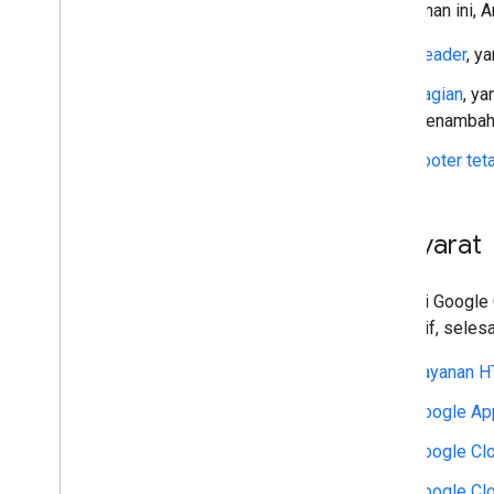
Di halaman ini, 
Memeriksa status pesan dibaca
Menggunakan ruang
Header
, y
Mengatur ruang ke dalam bagian
Bagian
, y
Mengelola anggota dalam ruang
menambahka
Membalas pesan
Bekerja dengan emoji kustom
Footer tet
Mengupload dan mendownload
lampiran
Berinteraksi dengan pengguna
Prasyarat
Menggunakan acara dari Google Chat
Mengidentifikasi dan menentukan
pengguna Google Chat
Aplikasi Google
Mengelola status ketersediaan
interaktif, sele
pengguna
Menulis pesan error yang dapat
Layanan 
ditindaklanjuti
Mempelajari contoh dan tutorial
Google Ap
aplikasi Chat
Google Cl
Men-deploy
,
menguji
,
dan
Google Cl