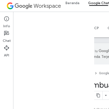
Beranda
Google Cha
Workspace
Google Chat
Info
Ringkasan
Panduan
Referensi
Server MCP
Chat
API
pilihan Anda. Te
Mulai
Ringkasan pengembangan dengan
Google Chat
Beranda
Googl
Mengembangkan aplikasi di
Membuat
Google Workspace
Panduan memulai
Mengautentikasi dan memberi otorisasi
Memanggil Chat API