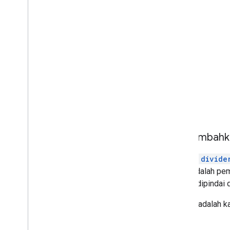
Menambahkan
Widget
divide
Garis adalah pe
mudah dipindai 
Berikut adalah ka