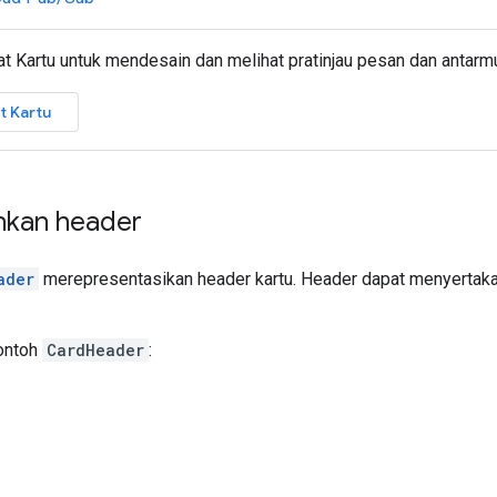
 Kartu untuk mendesain dan melihat pratinjau pesan dan antarmu
t Kartu
kan header
ader
merepresentasikan header kartu. Header dapat menyertakan 
contoh
CardHeader
: