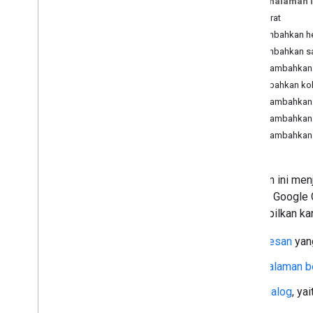
Pada halaman i
Rencana
Prasyarat
Mengidentifikasi kebutuhan pengguna
Menambahkan h
Menentukan semua perjalanan
Menambahkan sat
pengguna
Menambahkan p
Memilih arsitektur aplikasi Chat
Tambahkan ko
Mendesain interaksi pengguna
Menambahkan p
Menambahkan b
Build
Menambahkan 
Mengirim dan mengelola pesan
Ringkasan
Mengirim pesan
Halaman ini men
Membuat dan memperbarui
aplikasi Google
kartu pengguna
menampilkan kart
Memformat pesan
Membangun antarmuka pengguna
Pesan
yang
Buat kartu
Menambahkan teks dan gambar
Halaman b
Menambahkan elemen UI
Dialog
, ya
interaktif
Kelola pesan