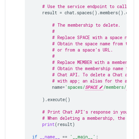
# Use the service endpoint to call Cha
result
=
chat
.
spaces
()
.
members
()
.
delet
# The membership to delete.
#
# Replace SPACE with a space name.
# Obtain the space name from the s
# or from a space's URL.
#
# Replace MEMBER with a membership
# Obtain the membership name from 
# Chat API. To delete a Chat app's
# with app; an alias for the app c
name
=
'spaces/
SPACE
/members/
MEMBE
)
.
execute
()
# Print Chat API's response in your co
# When deleting a membership, the resp
print
(
result
)
if
__name__
==
'__main__'
: