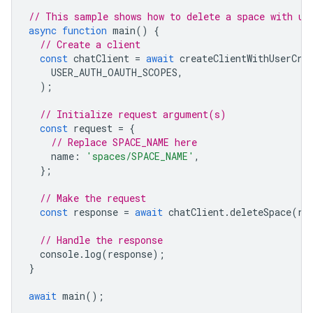
// This sample shows how to delete a space with us
async
function
main
()
{
// Create a client
const
chatClient
=
await
createClientWithUserCre
USER_AUTH_OAUTH_SCOPES
,
);
// Initialize request argument(s)
const
request
=
{
// Replace SPACE_NAME here
name
:
'spaces/SPACE_NAME'
,
};
// Make the request
const
response
=
await
chatClient
.
deleteSpace
(
re
// Handle the response
console
.
log
(
response
);
}
await
main
();