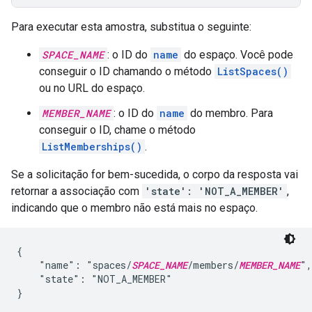
Para executar esta amostra, substitua o seguinte:
SPACE_NAME
: o ID do
name
do espaço. Você pode
conseguir o ID chamando o método
ListSpaces()
ou no URL do espaço.
MEMBER_NAME
: o ID do
name
do membro. Para
conseguir o ID, chame o método
ListMemberships()
.
Se a solicitação for bem-sucedida, o corpo da resposta vai
retornar a associação com
'state': 'NOT_A_MEMBER'
,
indicando que o membro não está mais no espaço.
{

    "name": "spaces/
SPACE_NAME
/members/
MEMBER_NAME
",

    "state": "NOT_A_MEMBER"
