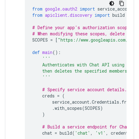
from
google.oauth2
import
service_account
from
apiclient.discovery
import
build
# Define your app's authorization scopes.
# When modifying these scopes, delete the 
SCOPES
=
[
"https://www.googleapis.com/auth
def
main
():
'''
    Authenticates with Chat API using app 
    then deletes the specified membership.
    '''
# Specify service account details.
creds
=
(
service_account
.
Credentials
.
from_s
.
with_scopes
(
SCOPES
)
)
# Build a service endpoint for Chat AP
chat
=
build
(
'chat'
,
'v1'
,
credentials