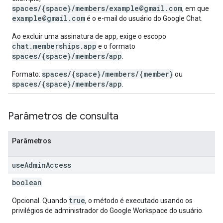
spaces/{space}/members/example@gmail.com
, em que
example@gmail.com
é o e-mail do usuário do Google Chat.
Ao excluir uma assinatura de app, exige o escopo
chat.memberships.app
e o formato
spaces/{space}/members/app
.
spaces/{space}/members/{member}
Formato:
ou
spaces/{space}/members/app
.
Parâmetros de consulta
Parâmetros
use
Admin
Access
boolean
true
Opcional. Quando
, o método é executado usando os
privilégios de administrador do Google Workspace do usuário.