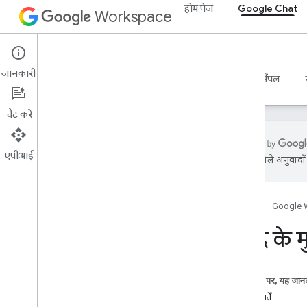
होम पेज
Google Chat
Workspace
Google Chat
जानकारी
खास जानकारी
गाइड
रेफ़रंस
एमसीपी सर्वर
सैंपल
चैट करें
एपीआई
एआई से मिले अनुवादों म
शुरू करना
Google Chat के ज़रिए डेवलप करें
होम पेज
Google 
Google Workspace पर डेवलप करना
क्विकस्टार्ट
पसंद के 
पुष्टि करना और अनुमति देना
चैट एपीआई को कॉल करें
इस पेज पर, यह जानक
योजना बनाएं
ज़रूरी शर्तें