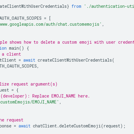
ateClientWithUserCredentials
}
from
'./authentication-ut
AUTH_OAUTH_SCOPES
=
[
www.googleapis.com/auth/chat.customemojis'
,
ple shows how to delete a custom emoji with user creden
ion
main
()
{
 a client
tClient
=
await
createClientWithUserCredentials
(
TH_OAUTH_SCOPES
,
lize request argument(s)
uest
=
{
(developer): Replace EMOJI_NAME here.
'customEmojis/EMOJI_NAME'
,
he request
ponse
=
await
chatClient
.
deleteCustomEmoji
(
request
);