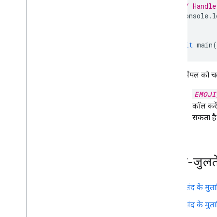
// Handle
console
.
l
}
await
main
(
इस सैंपल को चला
EMOJI
कॉल करें
सकता है
मिलते-जुलत
पसंद के मुत
पसंद के मुत