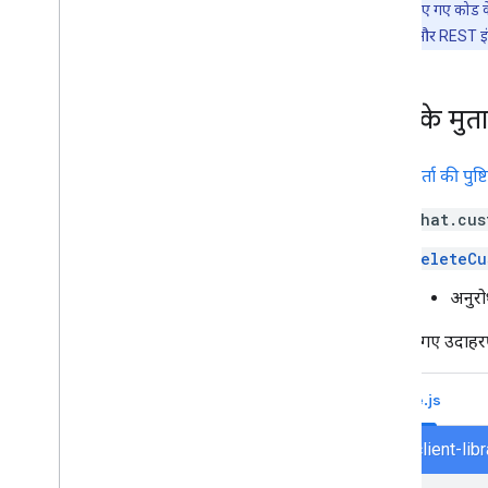
इस पेज पर दिए गए कोड के
सार्वजनिक Chat ऐप्लिकेशन के लिए ज़रूरी
सकता है. gRPC और REST इंटरफ
शर्तों को प्रोसेस करना और उनकी समीक्षा
करना
पब्लिश किए गए Chat ऐप्लिकेशन मैनेज करना
किसी ऐप्लिकेशन को बंद करना या मिटाना
पसंद के मुत
Google Workspace एडमिन के तौर पर
उपयोगकर्ता की पुष्टि
Chat को मैनेज करना
खास जानकारी
chat.cus
अपने संगठन में स्पेस खोजना और उन्हें मैनेज
करना
DeleteCu
स्पेस को सिर्फ़ कुछ लोगों के लिए उपलब्ध कराना
अनुरो
अपने संगठन को Chat पर माइग्रेट करें
यहां दिए गए उदाहरण
Node.js
chat/client-li