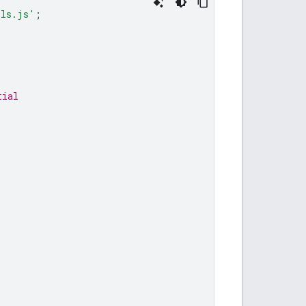
ils.js'
;
tial