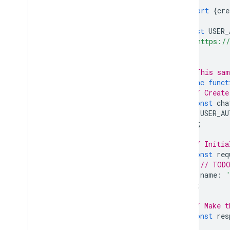
import
{
cre
const
USER_
'https://
];
// This sam
async
funct
// Create
const
cha
USER_AU
);
// Initia
const
req
// TODO
name
:
};
// Make t
const
res