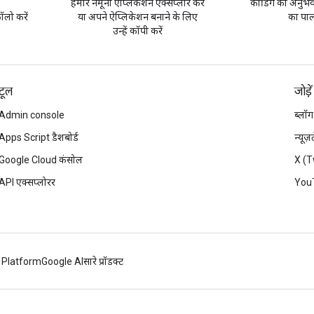
हमारे नमूना ऐप्लिकेशन एक्सप्लोर करें
कोडिंग का अनुभव 
लो करें
या अपने ऐप्लिकेशन बनाने के लिए
का पाल
उन्हें कॉपी करें
टूल
जोड़ें
Admin console
ब्लॉग
Apps Script डैशबोर्ड
न्यूज
Google Cloud कंसोल
X (T
API एक्सप्लोरर
You
 Platform
Google AI
सारे प्रॉडक्ट