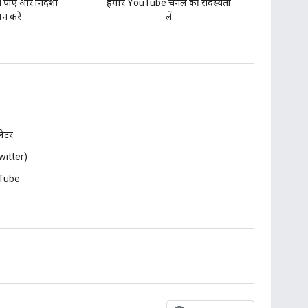
पाएं और निर्देशों
हमारे YouTube चैनल की सदस्यता
न करें
लें
़लेटर
witter)
Tube