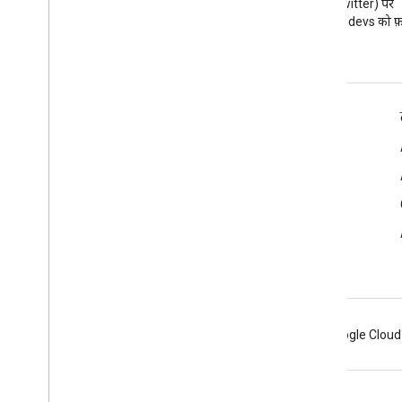
Google Workspace डेवलपर ब्लॉग
X (Twitter) पर
पढ़ें
@workspacedevs को फ़ॉ
डेवलपर के लिए Google Workspace
प्लैटफ़ॉर्म की खास जानकारी
डेवलपर के लिए प्रॉडक्ट
रिलीज़ टिप्पणियां
डेवलपर सहायता
सेवा की शर्तों
Android
Chrome
Firebase
Google Cloud