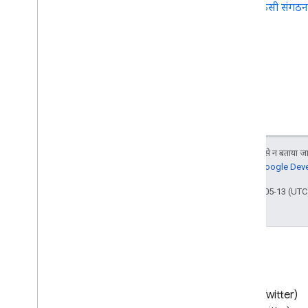
किसी संगठन 
जब तक कुछ अलग से न बताया जाए
जानकारी के लिए,
Google Devel
आखिरी बार 2026-05-13 (UTC)
ब्लॉग
X (Twitter)