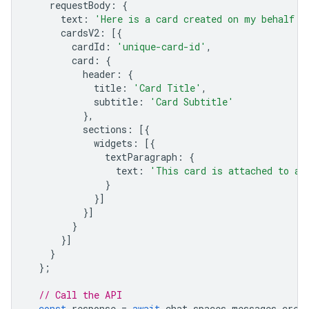
requestBody
:
{
text
:
'Here is a card created on my behalf:'
cardsV2
:
[{
cardId
:
'unique-card-id'
,
card
:
{
header
:
{
title
:
'Card Title'
,
subtitle
:
'Card Subtitle'
},
sections
:
[{
widgets
:
[{
textParagraph
:
{
text
:
'This card is attached to a 
}
}]
}]
}
}]
}
};
// Call the API
const
response
=
await
chat
.
spaces
.
messages
.
crea