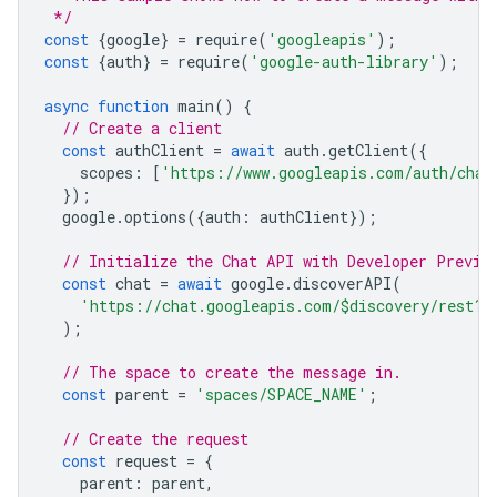
 */
const
{
google
}
=
require
(
'googleapis'
);
const
{
auth
}
=
require
(
'google-auth-library'
);
async
function
main
()
{
// Create a client
const
authClient
=
await
auth
.
getClient
({
scopes
:
[
'https://www.googleapis.com/auth/chat
});
google
.
options
({
auth
:
authClient
});
// Initialize the Chat API with Developer Previe
const
chat
=
await
google
.
discoverAPI
(
'https://chat.googleapis.com/$discovery/rest?v
);
// The space to create the message in.
const
parent
=
'spaces/SPACE_NAME'
;
// Create the request
const
request
=
{
parent
:
parent
,