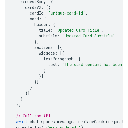
requestBody
:
{
cardsV2
:
[{
cardId
:
'unique-card-id'
,
card
:
{
header
:
{
title
:
'Updated Card Title'
,
subtitle
:
'Updated Card Subtitle'
},
sections
:
[{
widgets
:
[{
textParagraph
:
{
text
:
'The card content has been u
}
}]
}]
}
}]
}
};
// Call the API
await
chat
.
spaces
.
messages
.
replaceCards
(
request
)
console
.
log
(
'Cards updated.'
);