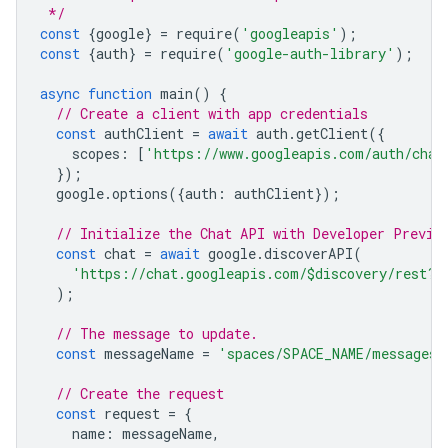
 */
const
{
google
}
=
require
(
'googleapis'
);
const
{
auth
}
=
require
(
'google-auth-library'
);
async
function
main
()
{
// Create a client with app credentials
const
authClient
=
await
auth
.
getClient
({
scopes
:
[
'https://www.googleapis.com/auth/chat
});
google
.
options
({
auth
:
authClient
});
// Initialize the Chat API with Developer Previe
const
chat
=
await
google
.
discoverAPI
(
'https://chat.googleapis.com/$discovery/rest?v
);
// The message to update.
const
messageName
=
'spaces/SPACE_NAME/messages/
// Create the request
const
request
=
{
name
:
messageName
,