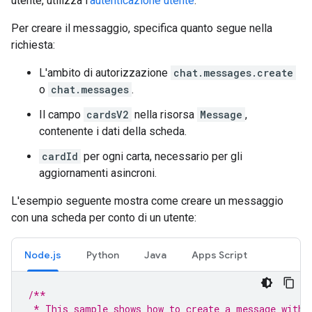
utente, utilizza l'
autenticazione utente
.
Per creare il messaggio, specifica quanto segue nella
richiesta:
L'ambito di autorizzazione
chat.messages.create
o
chat.messages
.
Il campo
cardsV2
nella risorsa
Message
,
contenente i dati della scheda.
cardId
per ogni carta, necessario per gli
aggiornamenti asincroni.
L'esempio seguente mostra come creare un messaggio
con una scheda per conto di un utente:
Node.js
Python
Java
Apps Script
/**
 * This sample shows how to create a message with 