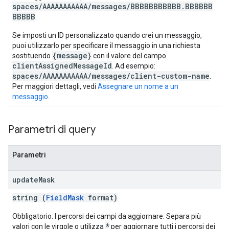
spaces/AAAAAAAAAAA/messages/BBBBBBBBBBB.BBBBBB
BBBBB
.
Se imposti un ID personalizzato quando crei un messaggio,
puoi utilizzarlo per specificare il messaggio in una richiesta
{message}
sostituendo
con il valore del campo
clientAssignedMessageId
. Ad esempio:
spaces/AAAAAAAAAAA/messages/client-custom-name
.
Per maggiori dettagli, vedi
Assegnare un nome a un
messaggio
.
Parametri di query
Parametri
update
Mask
string (
FieldMask
format)
Obbligatorio. I percorsi dei campi da aggiornare. Separa più
*
valori con le virgole o utilizza
per aggiornare tutti i percorsi dei