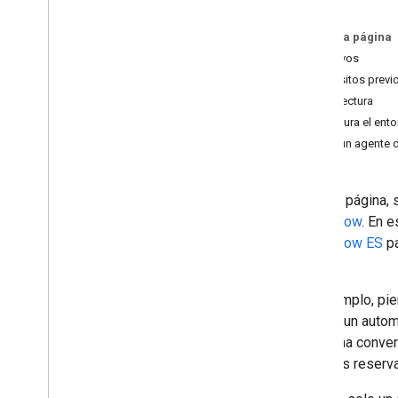
Apps Script
Dialogflow CX
En esta página
Dialogflow ES
Objetivos
Webhook
Requisitos previ
Pub
/
Sub
Arquitectura
App
Sheet
Configura el ent
Valida y autoriza
Crear un agente 
Llama a la API de Chat
En esta página,
Plan
Dialogflow
. En e
Identifica las necesidades de tus
usuarios
Dialogflow ES
pa
Definir todos los recorridos del usuario
ES
.
Elige una arquitectura de app de Chat
Por ejemplo, pie
Cómo diseñar interacciones del usuario
alquilar un auto
inicia una conve
Compilación
mientras reserva
Cómo enviar y administrar mensajes
Trabaja con espacios