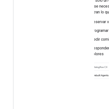
Este es solo un 
Organiza los espacios en secciones
natural, se nece
Administra los miembros de los
y muestran lo qu
espacios
Cómo reaccionar a los mensajes
Reservar 
Trabaja con emojis personalizados
Cómo subir y descargar archivos
Programar
adjuntos
Pedir comi
Interactuar con los usuarios
Trabaja con eventos de Google Chat
Responder 
Identifica y especifica los usuarios de
colores
Google Chat
Administra el estado de disponibilidad
de los usuarios
Cómo escribir mensajes de error
prácticos
Explora instructivos y ejemplos de la
app de Chat
Implementa
,
prueba y soluciona
problemas
Crea y administra implementaciones