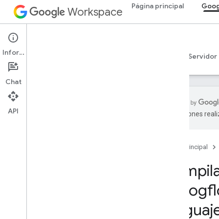
Página principal
Goog
Workspace
Google Chat
Información
Descripción general
Guías
Referencia
Servidor
Chat
API
traducciones real
Comenzar
Descripción general de Develop with
Google Chat
Página principal
Desarrolla en Google Workspace
Compila
Guías de inicio rápido
Llama a la API de Chat
Dialogf
Compila una app de Chat interactiva
básica
lenguaje
Servicio HTTP