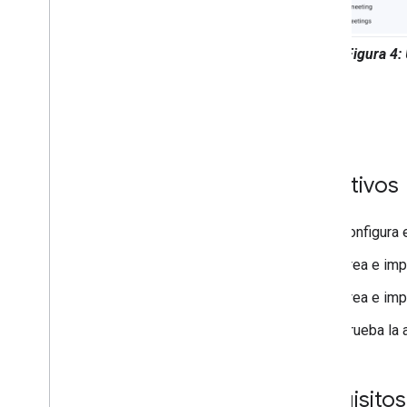
Figura 4:
Objetivos
Configura e
Crea e imp
Crea e imp
Prueba la 
Requisitos