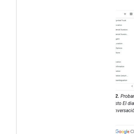
Descripción general
Busca y administra espacios en tu
organización
Haz que usuarios específicos puedan
encontrar un espacio
Migra tu organización a Chat
Figura 2.
Probar
previsto El d
conversació