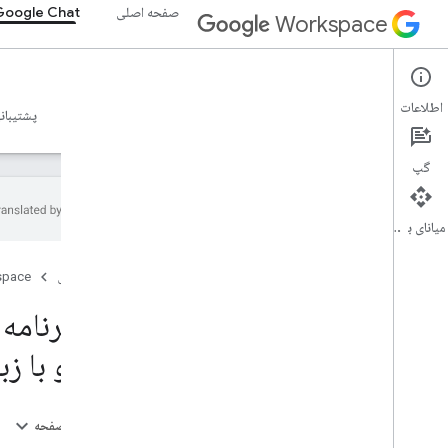
صفحه اصلی
Google Chat
Workspace
Google Chat
اطلاعات
نمای کلی
راهنما
مرجع
سرور MCP
نمونه ها
پشتیبان
گپ
میانای برنامه‌سازی کاربردی
شروع به کار
صفحه اصلی
space
مرور کلی با Google Chat توسعه دهید
در Google Workspace توسعه دهید
شروع سریع
کند و با ز
با Chat API تماس بگیرید
یک برنامه چت تعاملی اولیه بسازید
سرویس HTTP
در این صفحه
Apps Script