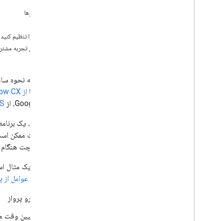
اهداف
Dialogflow CX
پیش‌نیازها
Dialogflow ES
معماری
وب هوک
محیط را تنظیم کنید
میخانه
/
فرعی
یک عامل تجربه مشتری (CX) از Dialogflow ایج
App
Sheet
احراز هویت و مجوز
با Chat API تماس بگیرید
این صفحه نحوه ساخت یک برنامه Google Chat را توضیح می‌دهد که می‌تو
این راهنما
از Dialogflow CX
طرح
Google Chat، از
ES
نیازهای کاربران خود را شناسایی کنید
تمام سفرهای کاربر را تعریف کنید
برای مثال، یک برنام
معماری برنامه چت را انتخاب کنید
برنامه چت ممکن است 
طراحی تعاملات کاربر
آن برنامه چت هنگام 
ساختن
نیاز است.
عوامل از 
ارسال و مدیریت پیام ها
با فضاها کار کنید
رزرو پرواز
فضاها را به بخش‌هایی تقسیم کنید
مدیریت اعضا در فضاها
تعیین وقت مل