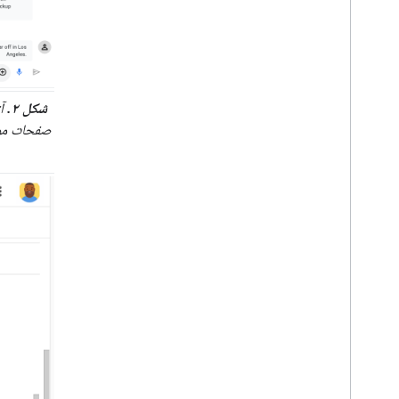
شکل ۲.
صفحات موض