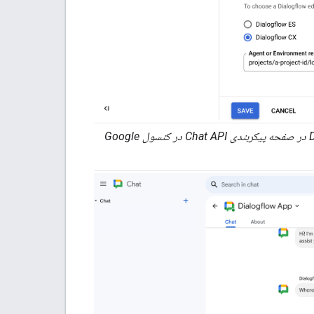
پیکربندی یک برنامه چت برای پردازش پاسخ‌ها با استفاده از عامل Dialogflow CX در صفحه پیکربندی Chat API در کنسول Google