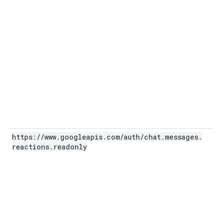
https:
/
/
www
.
googleapis
.
com
/
auth
/
chat
.
messages
.
reactions
.
readonly