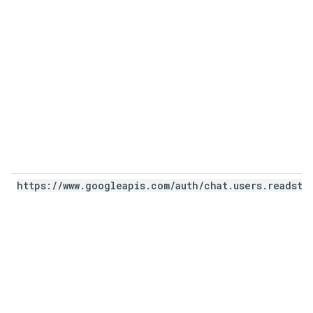
https:
/
/
www
.
googleapis
.
com
/
auth
/
chat
.
users
.
readsta