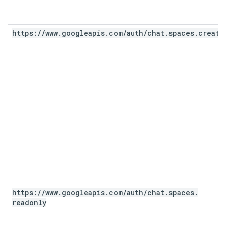
https:
/
/
www
.
googleapis
.
com
/
auth
/
chat
.
spaces
.
create
https:
/
/
www
.
googleapis
.
com
/
auth
/
chat
.
spaces
.
readonly