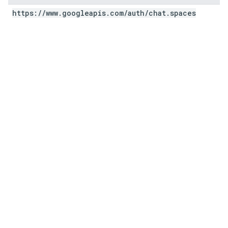
https:
/
/
www
.
googleapis
.
com
/
auth
/
chat
.
spaces