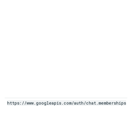
https:
/
/
www
.
googleapis
.
com
/
auth
/
chat
.
memberships