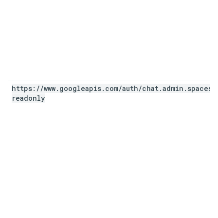
https:
/
/
www
.
googleapis
.
com
/
auth
/
chat
.
admin
.
spaces
.
readonly