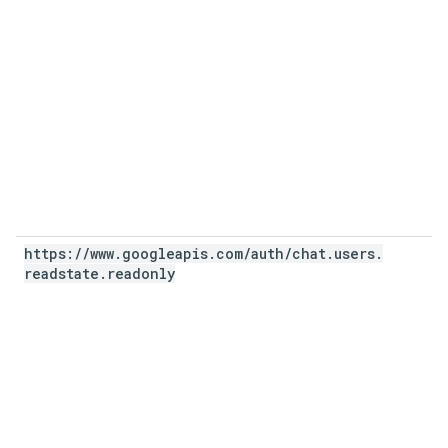
https:
/
/
www
.
googleapis
.
com
/
auth
/
chat
.
users
.
readstate
.
readonly