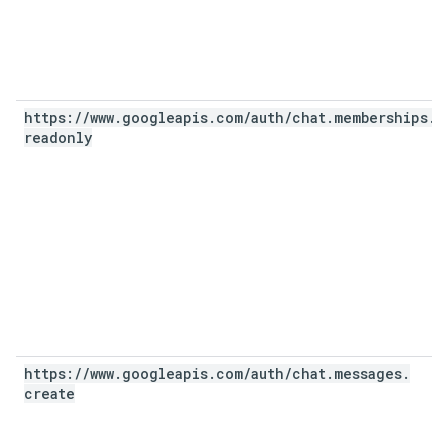
https:
/
/
www
.
googleapis
.
com
/
auth
/
chat
.
memberships
.
readonly
https:
/
/
www
.
googleapis
.
com
/
auth
/
chat
.
messages
.
create