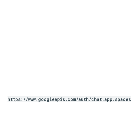
https:
/
/
www
.
googleapis
.
com
/
auth
/
chat
.
app
.
spaces