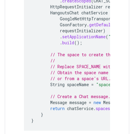
.
createScoped
(
CHAT_SCOPE
);
HttpRequestInitializer
requestIniti
HangoutsChat
chatService
=
new
Hang
GoogleNetHttpTransport
.
newTrus
GsonFactory
.
getDefaultInstance
requestInitializer
)
.
setApplicationName
(
"auth-samp
.
build
();
// The space to create the message
//
// Replace SPACE_NAME with a space
// Obtain the space name from the 
// or from a space's URL.
String
spaceName
=
"spaces/
SPACE_N
// Create a Chat message.
Message
message
=
new
Message
().
se
return
chatService
.
spaces
().
messag
}
}