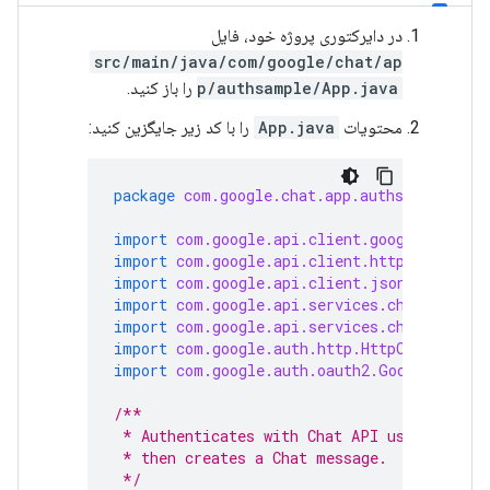
در دایرکتوری پروژه خود، فایل
src/main/java/com/google/chat/ap
p/authsample/App.java
را باز کنید.
محتویات
App.java
را با کد زیر جایگزین کنید:
package
com.google.chat.app.authsample
;
import
com.google.api.client.googleapis.ja
import
com.google.api.client.http.HttpRequ
import
com.google.api.client.json.gson.Gso
import
com.google.api.services.chat.v1.Han
import
com.google.api.services.chat.v1.mod
import
com.google.auth.http.HttpCredential
import
com.google.auth.oauth2.GoogleCreden
/**
 * Authenticates with Chat API using servi
 * then creates a Chat message.
 */