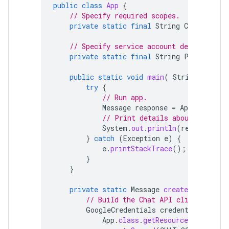
public
class
App
{
// Specify required scopes.
private
static
final
String
CHAT_SCOPE
// Specify service account details.
private
static
final
String
PRIVATE_KE
public
static
void
main
(
String
[]
args
try
{
// Run app.
Message
response
=
App
.
createCh
// Print details about the cre
System
.
out
.
println
(
response
);
}
catch
(
Exception
e
)
{
e
.
printStackTrace
();
}
}
private
static
Message
createChatMessag
// Build the Chat API client and a
GoogleCredentials
credentials
=
Go
App
.
class
.
getResourceAsStream
(